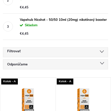
€4,45
Vapehub Nicshot - 50/50 10ml (20mg) nikotínový booster
Skladom
€4,45
Filtrovať
R
Odporúčame
a
Najlacnejšie
d
V
Kolok - A
Kolok - A
e
Najdrahšie
ý
n
Najpredávanejšie
p
i
i
Abecedne
e