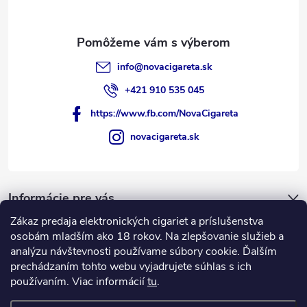
ý
p
i
info
@
novacigareta.sk
s
+421 910 535 045
u
https://www.fb.com/NovaCigareta
novacigareta.sk
Informácie pre vás
Zákaz predaja elektronických cigariet a príslušenstva
Nákupný košík
osobám mladším ako 18 rokov. Na zlepšovanie služieb a
analýzu návštevnosti používame súbory cookie. Ďalším
prechádzaním tohto webu vyjadrujete súhlas s ich
0
KS /
€0
používaním. Viac informácií
tu
.