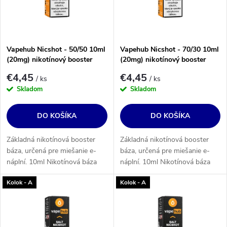
s
p
p
r
r
o
o
Vapehub Nicshot - 50/50 10ml
Vapehub Nicshot - 70/30 10ml
d
(20mg) nikotínový booster
(20mg) nikotínový booster
d
u
€4,45
€4,45
u
/ ks
/ ks
k
Skladom
Skladom
k
t
t
DO KOŠÍKA
DO KOŠÍKA
o
o
v
v
Základná nikotínová booster
Základná nikotínová booster
báza, určená pre miešanie e-
báza, určená pre miešanie e-
náplní. 10ml Nikotínová báza
náplní. 10ml Nikotínová báza
20mg (PG50/VG50).
20mg (PG30/VG70).
Kolok - A
Kolok - A