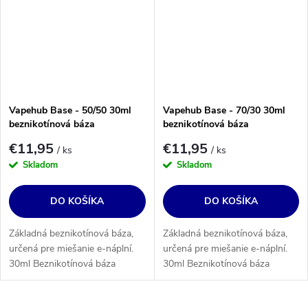
Vapehub Base - 50/50 30ml
Vapehub Base - 70/30 30ml
beznikotínová báza
beznikotínová báza
€11,95
€11,95
/ ks
/ ks
Skladom
Skladom
DO KOŠÍKA
DO KOŠÍKA
Základná beznikotínová báza,
Základná beznikotínová báza,
určená pre miešanie e-náplní.
určená pre miešanie e-náplní.
30ml Beznikotínová báza
30ml Beznikotínová báza
(PG50/VG50).
(PG30/VG70).