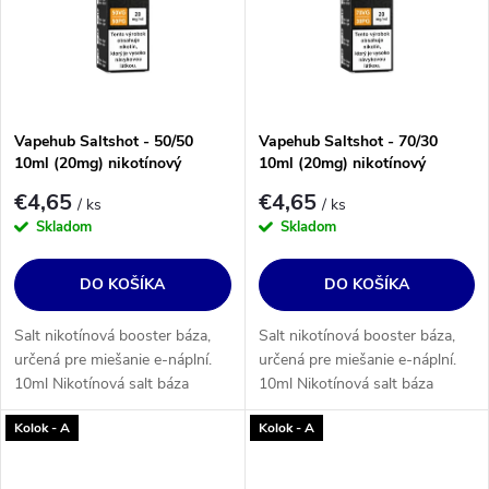
Vapehub Saltshot - 50/50
Vapehub Saltshot - 70/30
10ml (20mg) nikotínový
10ml (20mg) nikotínový
booster
booster
€4,65
€4,65
/ ks
/ ks
Skladom
Skladom
DO KOŠÍKA
DO KOŠÍKA
Salt nikotínová booster báza,
Salt nikotínová booster báza,
určená pre miešanie e-náplní.
určená pre miešanie e-náplní.
10ml Nikotínová salt báza
10ml Nikotínová salt báza
20mg (PG50/VG50).
20mg (PG30/VG70).
Kolok - A
Kolok - A