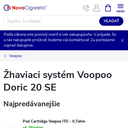
Prejsť
NÁKUPN
na
KOŠÍK
obsah
HĽADAŤ
Podľa zákona sme povinný overiť si vek nakupujúceho. V prípade, že
u nás nakupujete prvýkrát, budeme vás kontaktovať. Za pochopenie
vopred ďakujeme.
Voopoo
Žhaviaci systém Voopoo
Doric 20 SE
Najpredávanejšie
Pod Cartridge Voopoo ITO - 0,7ohm
Skladom