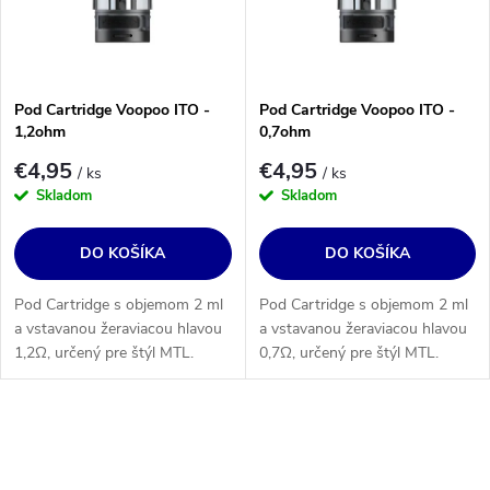
s
p
p
r
r
o
o
Pod Cartridge Voopoo ITO -
Pod Cartridge Voopoo ITO -
d
1,2ohm
0,7ohm
d
u
€4,95
€4,95
u
/ ks
/ ks
k
Skladom
Skladom
k
t
t
DO KOŠÍKA
DO KOŠÍKA
o
o
v
v
Pod Cartridge s objemom 2 ml
Pod Cartridge s objemom 2 ml
a vstavanou žeraviacou hlavou
a vstavanou žeraviacou hlavou
1,2Ω, určený pre štýl MTL.
0,7Ω, určený pre štýl MTL.
Určenie: Doric 20, 20 SE, Doric
Určenie: Doric 20, 20 SE, Doric
Q a Drag Q.
Q a Drag Q.
O
v