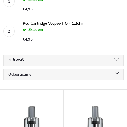
€4,95
Pod Cartridge Voopoo ITO - 1,2ohm
Skladom
€4,95
Filtrovať
R
Odporúčame
a
Najlacnejšie
d
V
e
Najdrahšie
ý
n
Najpredávanejšie
p
i
i
Abecedne
e