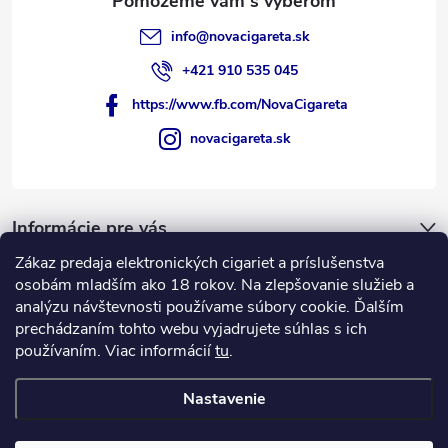
p
i
info
@
novacigareta.sk
s
+421 910 535 045
u
https://www.fb.com/NovaCigareta
novacigareta.sk
Informácie pre vás
Zákaz predaja elektronických cigariet a príslušenstva
Nákupný košík
osobám mladším ako 18 rokov. Na zlepšovanie služieb a
analýzu návštevnosti používame súbory cookie. Ďalším
prechádzaním tohto webu vyjadrujete súhlas s ich
0
KS /
€0
používaním. Viac informácií
tu
.
Nastavenie
Copyright 2026
NovaCigareta.sk
. Všetky práva vyhradené.
Vytvoril Shoptet