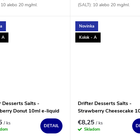
 10 alebo 20 mg/ml.
(SALT): 10 alebo 20 mg/ml.
ka
Novinka
- A
Kolok - A
r Desserts Salts -
Drifter Desserts Salts -
berry Donut 10ml e-liquid
Strawberry Cheesecake 10
liquid
25
€8,25
/ ks
/ ks
DETAIL
D
adom
Skladom