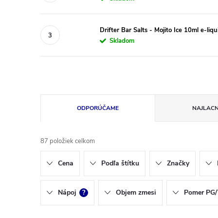
Drifter Bar Salts - Mojito Ice 10ml e-liqu
Skladom
R
ODPORÚČAME
NAJLACN
a
d
87
položiek celkom
e
n
Cena
Podľa štítku
Značky
i
e
Nápoj
?
Objem zmesi
Pomer PG
p