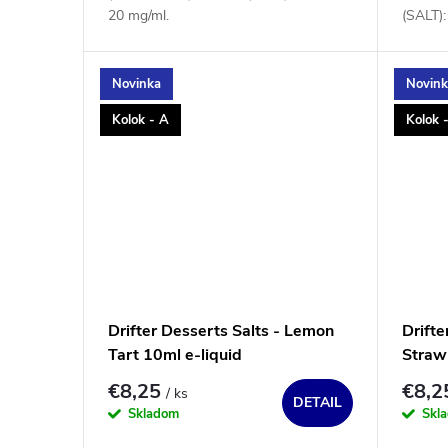
20 mg/ml.
(SALT):
Novinka
Novin
Kolok - A
Kolok 
Drifter Desserts Salts - Lemon
Drifte
Tart 10ml e-liquid
Straw
€8,25
€8,
/ ks
DETAIL
Skladom
Skl