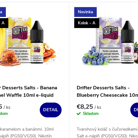
ka
Novinka
- A
Kolok - A
r Desserts Salts - Banana
Drifter Desserts Salts -
el Waffle 10ml e-liquid
Blueberry Cheesecake 10m
liquid
25
€8,25
/ ks
/ ks
DETAIL
D
adom
Skladom
s karamelom a banánmi. 10ml
Tvarohový koláč s čučoriedkami
náplň (PG50/VG50). Nikotín
Salt e-náplň (PG50/VG50). Niko