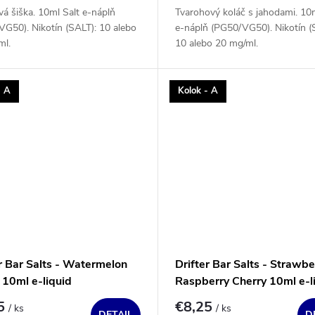
á šiška. 10ml Salt e-náplň
Tvarohový koláč s jahodami. 10m
G50). Nikotín (SALT): 10 alebo
e-náplň (PG50/VG50). Nikotín (
ml.
10 alebo 20 mg/ml.
- A
Kolok - A
r Bar Salts - Watermelon
Drifter Bar Salts - Strawbe
 10ml e-liquid
Raspberry Cherry 10ml e-l
25
€8,25
/ ks
/ ks
DETAIL
D