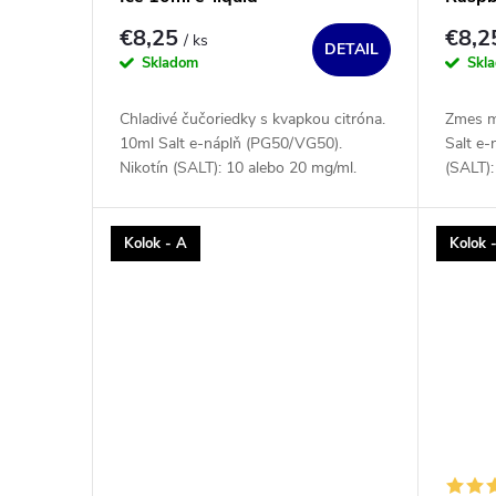
€8,25
€8,
/ ks
DETAIL
Skladom
Skl
Chladivé čučoriedky s kvapkou citróna.
Zmes ma
10ml Salt e-náplň (PG50/VG50).
Salt e-
Nikotín (SALT): 10 alebo 20 mg/ml.
(SALT):
Kolok - A
Kolok 