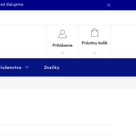
pred ďakujeme.
NÁKUPNÝ
KOŠÍK
Prázdny košík
Prihlásenie
slušenstvo
Značky