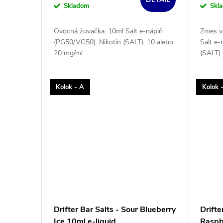
Skladom
Skl
Ovocná žuvačka. 10ml Salt e-náplň
Zmes v
(PG50/VG50). Nikotín (SALT): 10 alebo
Salt e-
20 mg/ml.
(SALT):
Kolok - A
Kolok 
Drifter Bar Salts - Sour Blueberry
Drifte
Ice 10ml e-liquid
Raspb