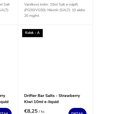
l Salt
Vanilkový krém. 10ml Salt e-náplň
SALT):
(PG50/VG50). Nikotín (SALT): 10 alebo
20 mg/ml.
Kolok - A
rry
Drifter Bar Salts - Strawberry
iquid
Kiwi 10ml e-liquid
€8,25
/ ks
ETAIL
DETAIL