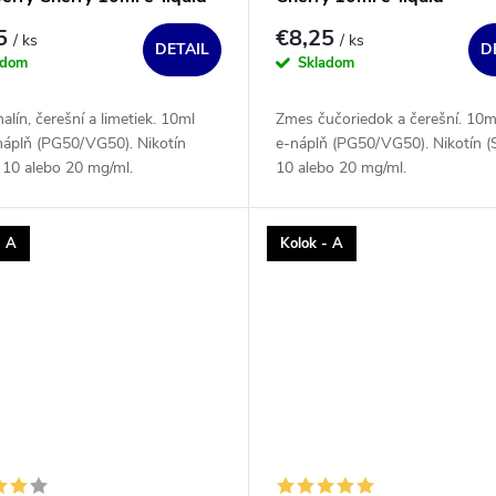
25
€8,25
/ ks
/ ks
DETAIL
D
adom
Skladom
lín, čerešní a limetiek. 10ml
Zmes čučoriedok a čerešní. 10ml
náplň (PG50/VG50). Nikotín
e-náplň (PG50/VG50). Nikotín (
 10 alebo 20 mg/ml.
10 alebo 20 mg/ml.
- A
Kolok - A