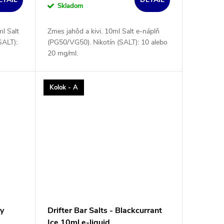
Skladom
ml Salt
Zmes jahôd a kivi. 10ml Salt e-náplň
SALT):
(PG50/VG50). Nikotín (SALT): 10 alebo
20 mg/ml.
Kolok - A
ry
Drifter Bar Salts - Blackcurrant
Ice 10ml e-liquid