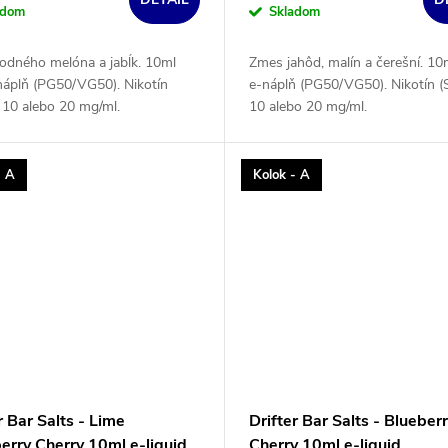
adom
Skladom
odného melóna a jabĺk. 10ml
Zmes jahôd, malín a čerešní. 10
náplň (PG50/VG50). Nikotín
e-náplň (PG50/VG50). Nikotín (
 10 alebo 20 mg/ml.
10 alebo 20 mg/ml.
- A
Kolok - A
r Bar Salts - Lime
Drifter Bar Salts - Blueber
erry Cherry 10ml e-liquid
Cherry 10ml e-liquid