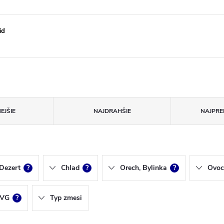
id
EJŠIE
NAJDRAHŠIE
NAJPRE
Dezert
?
Chlad
?
Orech, Bylinka
?
Ovoc
/VG
?
Typ zmesi