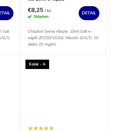
€8,25
/ ks
ETAIL
DETAIL
Skladom
 Salt
Chladivé čierne ríbezle. 10ml Salt e-
SALT):
náplň (PG50/VG50). Nikotín (SALT): 10
alebo 20 mg/ml.
Kolok - A