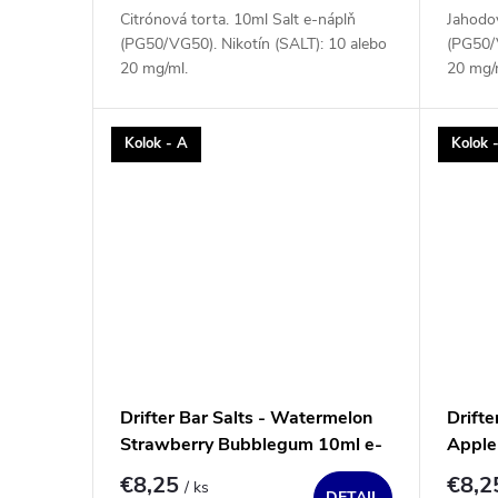
Citrónová torta. 10ml Salt e-náplň
Jahodov
(PG50/VG50). Nikotín (SALT): 10 alebo
(PG50/V
20 mg/ml.
20 mg/
Kolok - A
Kolok 
Drifter Bar Salts - Watermelon
Drifte
Strawberry Bubblegum 10ml e-
Apple
liquid
€8,25
€8,
/ ks
DETAIL