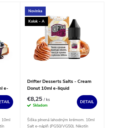
Novinka
Kolok - A
Drifter Desserts Salts - Cream
l e-
Donut 10ml e-liquid
€8,25
/ ks
ETAIL
DETAIL
Skladom
. 10ml
Šiška plnená lahodným krémom. 10ml
tín
Salt e-náplň (PG50/VG50). Nikotín