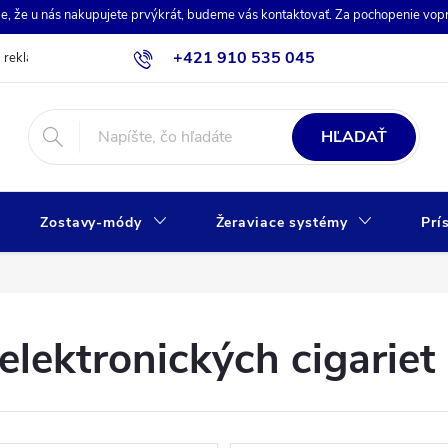
de, že u nás nakupujete prvýkrát, budeme vás kontaktovať. Za pochopenie vo
+421 910 535 045
a reklamácia
Obchodné podmienky
Ochrana osobných údajov
HĽADAŤ
Zostavy-módy
Žeraviace systémy
Prí
elektronických cigariet