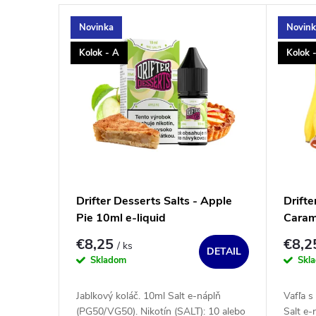
r
V
o
Novinka
Novin
ý
d
Kolok - A
Kolok 
p
u
i
k
s
t
p
o
r
v
o
d
Drifter Desserts Salts - Apple
Drifte
u
Pie 10ml e-liquid
Caram
k
€8,25
€8,
/ ks
t
DETAIL
Skladom
Skl
o
v
Jablkový koláč. 10ml Salt e-náplň
Vafľa 
(PG50/VG50). Nikotín (SALT): 10 alebo
Salt e-