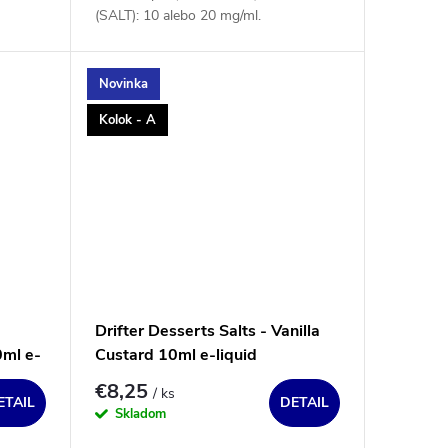
(SALT): 10 alebo 20 mg/ml.
Novinka
Kolok - A
Drifter Desserts Salts - Vanilla
ml e-
Custard 10ml e-liquid
€8,25
/ ks
ETAIL
DETAIL
Skladom