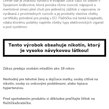
Drifter Bar je značkou výrobcu e-kvapalín Juice Sauz so sídlom v
Spojenom kráľovstve, ktorá ponúka rôzne ovocné, nápojové a
mentolové zmesi plné chuti pre jedinečný zážitok z vapovania. Je
vyrábaná z prvotriednych surovín a jej produkty vlastnia všetky
certifikáty potrebné pre predaj v EÚ. Fľaštička má tenké kvapkadlo,
vďaka ktorému poľahky naplníte všetky typy elektronických cigariet
a pod systémov.
Zákaz predaja osobám mladším ako 18 rokov.
Nevhodný pre tehotné ženy a dojčiace matky, osoby citlivé na
nikotín, osoby so srdcovými problémami, alebo trpiace
hypertenziou.
Pred upotrebením produktu si dôkladne prečítajte štítok na
fľaštičke/krabičke.