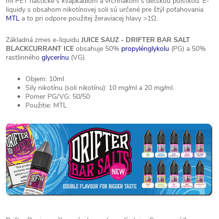
ml PET fľaštičke s kvapkadlom a vrchnákom s detskou poistkou. E-
liquidy s obsahom nikotínovej soli sú určené pre štýl poťahovania
MTL
a to pri odpore použitej žeraviacej hlavy >1Ω.
Základná zmes e-liquidu
JUICE SAUZ - DRIFTER BAR SALT
BLACKCURRANT ICE
obsahuje 50%
propylénglykolu
(PG) a 50%
rastlinného
glycerínu
(VG).
Objem: 10ml
Sily nikotínu (soli nikotínu): 10 mg/ml a 20 mg/ml.
Pomer PG/VG: 50/50
Použitie: MTL