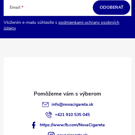
á
Email
ODOBERAŤ
p
Vložením e-mailu súhlasíte s
podmienkami ochrany osobných
ä
údajov
t
i
e
info
@
novacigareta.sk
+421 910 535 045
https://www.fb.com/NovaCigareta