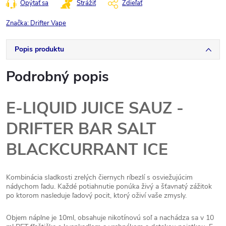
Opýtať sa
Strážiť
Zdieľať
Značka:
Drifter Vape
Popis produktu
Podrobný popis
E-LIQUID JUICE SAUZ -
DRIFTER BAR SALT
BLACKCURRANT ICE
Kombinácia sladkosti zrelých čiernych ríbezlí s osviežujúcim
nádychom ľadu. Každé potiahnutie ponúka živý a šťavnatý zážitok
po ktorom nasleduje ľadový pocit, ktorý oživí vaše zmysly.
Objem náplne je 10ml, obsahuje nikotínovú soľ a nachádza sa v 10