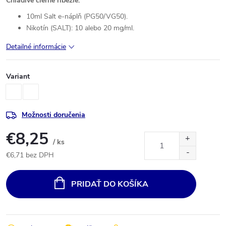
Chladivé čierne ríbezle.
10ml Salt e-náplň (PG50/VG50).
Nikotín (SALT): 10 alebo 20 mg/ml.
Detailné informácie
Variant
Možnosti doručenia
€8,25
/ ks
€6,71 bez DPH
Jednotková
cena:
PRIDAŤ DO KOŠÍKA