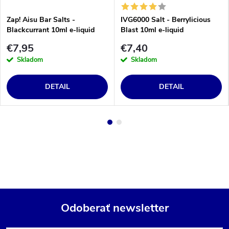
Zap! Aisu Bar Salts -
IVG6000 Salt - Berrylicious
Blackcurrant 10ml e-liquid
Blast 10ml e-liquid
€7,95
€7,40
Skladom
Skladom
DETAIL
DETAIL
Odoberať newsletter
Z