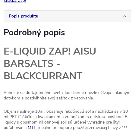
Značka:
Zap!
Popis produktu
Podrobný popis
E-LIQUID ZAP! AISU
BARSALTS -
BLACKCURRANT
Ponorte sa do tajomného sveta, kde čierne ríbezle ožívajú chladným
dotykom a pozdvihnite svoj zážitok z vapovania.
Objem náplne je 10ml, obsahuje nikotínovú soľ a nachádza sa v 10
ml PET fľaštičke s kvapkadlom a vrchnákom s detskou poistkou. E-
liquidy s obsahom nikotínovej soli sú určené výhradne pre štýl
poťahovania
MTL
, ideálne pri odpore použitej žeraviacej hlavy >1Ω.