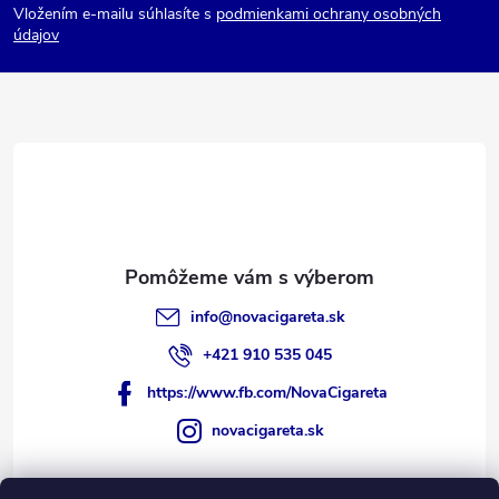
Vložením e-mailu súhlasíte s
podmienkami ochrany osobných
ä
údajov
t
i
e
info
@
novacigareta.sk
+421 910 535 045
https://www.fb.com/NovaCigareta
novacigareta.sk