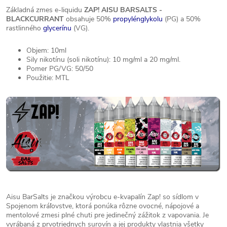
Základná zmes e-liquidu
ZAP! AISU BARSALTS -
BLACKCURRANT
obsahuje 50%
propylénglykolu
(PG) a 50%
rastlinného
glycerínu
(VG).
Objem: 10ml
Sily nikotínu (soli nikotínu): 10 mg/ml a 20 mg/ml.
Pomer PG/VG: 50/50
Použitie: MTL
Aisu BarSalts je značkou výrobcu e-kvapalín Zap! so sídlom v
Spojenom kráľovstve, ktorá ponúka rôzne ovocné, nápojové a
mentolové zmesi plné chuti pre jedinečný zážitok z vapovania. Je
vyrábaná z prvotriednych surovín a jej produkty vlastnia všetky