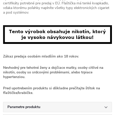
certifikáty potrebné pre predaj v EÚ. Fľaštička má tenké kvapkadlo,
vďaka ktorému poľahky naplníte všetky typy elektronických cigariet
a pod systémov.
Zákaz predaja osobám mladším ako 18 rokov.
Nevhodný pre tehotné ženy a dojčiace matky, osoby citlivé na
nikotín, osoby so srdcovými problémami, alebo trpiace
hypertenziou.
Pred upotrebením produktu si dôkladne prečítajte štítok na
fľaštičke/krabičke.
Parametre produktu