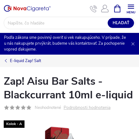
Prejsť
NÁKUPN
na
KOŠÍK
obsah
HĽADAŤ
Podľa zákona sme povinný overiť si vek nakupujúceho. V prípade, že
u nás nakupujete prvýkrát, budeme vás kontaktovať. Za pochopenie
vopred ďakujeme.
E-liquid Zap! Salt
Zap! Aisu Bar Salts -
Blackcurrant 10ml e-liquid
Podrobnosti hodnotenia
Neohodnotené
Kolok - A