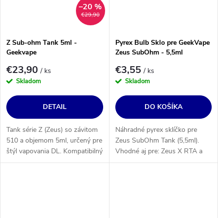
–20 %
€29,90
Z Sub-ohm Tank 5ml -
Pyrex Bulb Sklo pre GeekVape
Geekvape
Zeus SubOhm - 5,5ml
€23,90
€3,55
/ ks
/ ks
Skladom
Skladom
DETAIL
DO KOŠÍKA
Tank série Z (Zeus) so závitom
Náhradné pyrex sklíčko pre
510 a objemom 5ml, určený pre
Zeus SubOhm Tank (5,5ml).
štýl vapovania DL. Kompatibilný
Vhodné aj pre: Zeus X RTA a
so žhavičmi série Z od
Zeus Dual RTA.
Geekvape.