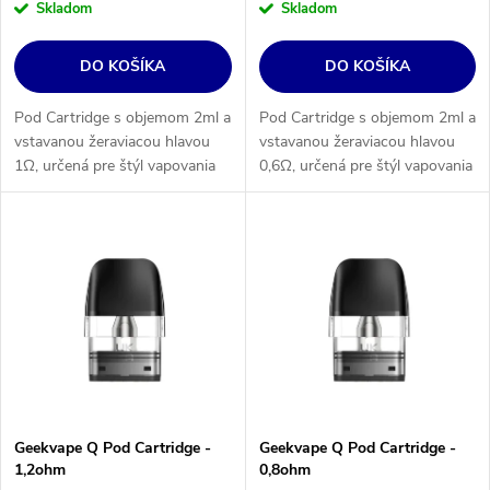
k
Skladom
Skladom
k
t
t
DO KOŠÍKA
DO KOŠÍKA
o
o
v
v
Pod Cartridge s objemom 2ml a
Pod Cartridge s objemom 2ml a
vstavanou žeraviacou hlavou
vstavanou žeraviacou hlavou
1Ω, určená pre štýl vapovania
0,6Ω, určená pre štýl vapovania
MTL. Určenie: Geekvape Soul.
MTL a RDL. Určenie: Geekvape
Soul.
Geekvape Q Pod Cartridge -
Geekvape Q Pod Cartridge -
1,2ohm
0,8ohm