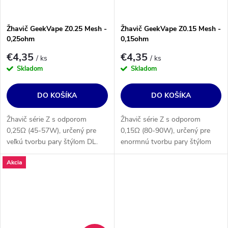
Žhavič GeekVape Z0.25 Mesh -
Žhavič GeekVape Z0.15 Mesh -
0,25ohm
0,15ohm
€4,35
€4,35
/ ks
/ ks
Skladom
Skladom
DO KOŠÍKA
DO KOŠÍKA
Žhavič série Z s odporom
Žhavič série Z s odporom
0,25Ω (45-57W), určený pre
0,15Ω (80-90W), určený pre
veľkú tvorbu pary štýlom DL.
enormnú tvorbu pary štýlom
Určenie: GeekVape Zeus Sub-
DL. Určenie: GeekVape Zeus
Akcia
Ohm Tank, Aegis Max grip,
Sub-Ohm Tank, Aegis Max grip,
Legend 2 zostava.
Legend 2 zostava.