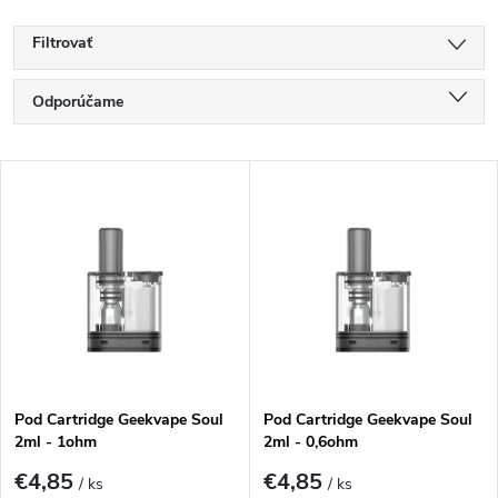
Filtrovať
R
Odporúčame
a
Najlacnejšie
d
V
e
Najdrahšie
ý
n
Najpredávanejšie
p
i
i
Abecedne
e
s
p
p
r
r
o
o
Pod Cartridge Geekvape Soul
Pod Cartridge Geekvape Soul
d
2ml - 1ohm
2ml - 0,6ohm
d
u
€4,85
€4,85
u
/ ks
/ ks