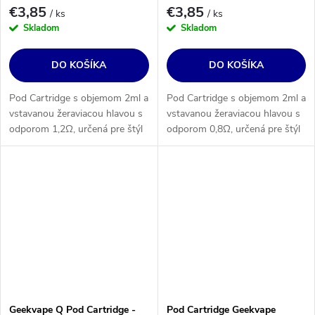
€3,85
€3,85
/ ks
/ ks
Skladom
Skladom
DO KOŠÍKA
DO KOŠÍKA
Pod Cartridge s objemom 2ml a
Pod Cartridge s objemom 2ml a
vstavanou žeraviacou hlavou s
vstavanou žeraviacou hlavou s
odporom 1,2Ω, určená pre štýl
odporom 0,8Ω, určená pre štýl
vapovania utiahnutého DL
vapovania utiahnutého DL
(RDL) a MTL. Určenie:
(RDL) a MTL. Určenie:
Geekvape Wenax Q a Sonder
Geekvape Wenax Q a Sonder
Q.
Q.
Geekvape Q Pod Cartridge -
Pod Cartridge Geekvape