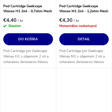
Pod Cartridge Geekvape
Pod Cartridge Geekvape
Wenax H1 2ml - 0,7ohm Mesh
Wenax M1 2ml - 1,2ohm Mesh
€4,40
€4,30
/ ks
/ ks
Skladom
Momentálne nedostupné
DO KOŠÍKA
DETAIL
Pod Cartridge pre Geekvape
Pod Cartridge pre Geekvape
Wenax H1 s objemom 2 ml a
Wenax M1 s objemom 2 ml a
vstavanou žeraviacou hlavou
vstavanou žeraviacou hlavou
typu Mesh s odporom 0,7Ω.
Mesh s odporom 1,2Ω. Štýl
Štýl vapovania: MTL.
vapovania: MTL.