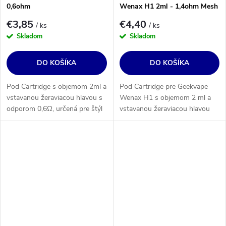
0,6ohm
Wenax H1 2ml - 1,4ohm Mesh
€3,85
€4,40
/ ks
/ ks
Skladom
Skladom
DO KOŠÍKA
DO KOŠÍKA
Pod Cartridge s objemom 2ml a
Pod Cartridge pre Geekvape
vstavanou žeraviacou hlavou s
Wenax H1 s objemom 2 ml a
odporom 0,6Ω, určená pre štýl
vstavanou žeraviacou hlavou
vapovania utiahnutého DL
typu Mesh s odporom 1,4Ω.
(RDL) a MTL. Určenie:
Štýl vapovania: MTL.
Geekvape Wenax Q a Sonder
Q.