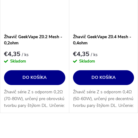
Žhavič GeekVape Z0.2 Mesh -
Žhavič GeekVape Z0.4 Mesh -
0,2ohm
0,4ohm
€4,35
€4,35
/ ks
/ ks
Skladom
Skladom
DO KOŠÍKA
DO KOŠÍKA
Žhavič série Z s odporom 0,2Ω
Žhavič série Z s odporom 0,4Ω
(70-80W), určený pre obrovskú
(50-60W), určený pre decentnú
tvorbu pary štýlom DL. Určenie:
tvorbu pary štýlom DL. Určenie:
GeekVape Zeus Sub-Ohm Tank,
GeekVape Zeus Sub-Ohm Tank,
Aegis Max grip.
Aegis Max grip.
O