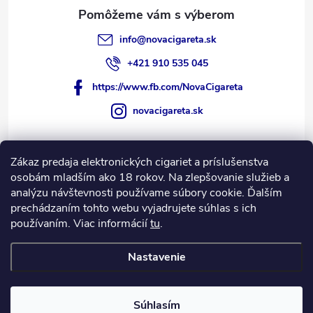
p
i
info
@
novacigareta.sk
s
+421 910 535 045
u
https://www.fb.com/NovaCigareta
novacigareta.sk
Zákaz predaja elektronických cigariet a príslušenstva
Informácie pre vás
osobám mladším ako 18 rokov. Na zlepšovanie služieb a
analýzu návštevnosti používame súbory cookie. Ďalším
prechádzaním tohto webu vyjadrujete súhlas s ich
Nákupný košík
používaním. Viac informácií
tu
.
0
KS /
€0
Nastavenie
Copyright 2026
NovaCigareta.sk
. Všetky práva vyhradené.
Súhlasím