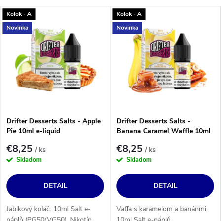
Kolok - A
Kolok - A
Novinka
Novinka
Drifter Desserts Salts - Apple
Drifter Desserts Salts -
Pie 10ml e-liquid
Banana Caramel Waffle 10ml
e-liquid
€8,25
€8,25
/ ks
/ ks
Skladom
Skladom
DETAIL
DETAIL
Jablkový koláč. 10ml Salt e-
Vafľa s karamelom a banánmi.
náplň (PG50/VG50). Nikotín
10ml Salt e-náplň