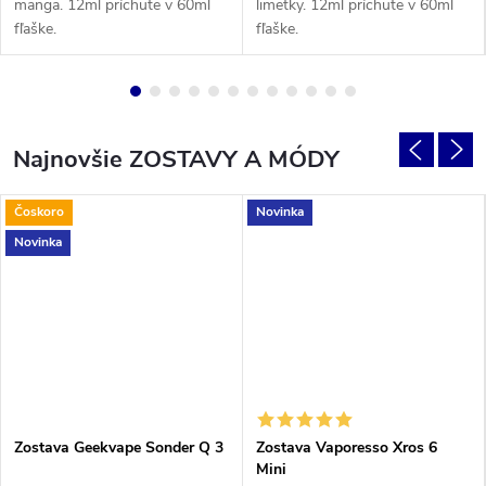
manga. 12ml príchute v 60ml
limetky. 12ml príchute v 60ml
fľaške.
fľaške.
Najnovšie ZOSTAVY A MÓDY
Čoskoro
Novinka
Novinka
Zostava Geekvape Sonder Q 3
Zostava Vaporesso Xros 6
Mini