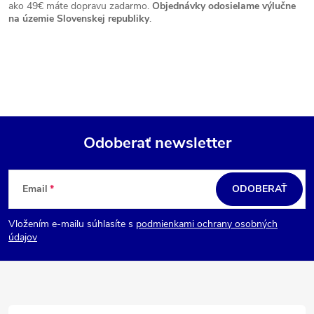
ako 49€ máte dopravu zadarmo.
Objednávky odosielame výlučne
na územie Slovenskej republiky
.
Odoberať newsletter
Z
á
Email
ODOBERAŤ
p
Vložením e-mailu súhlasíte s
podmienkami ochrany osobných
ä
údajov
t
i
e