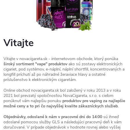
Vitajte
Vitajte v novacigareta.sk - internetovom obchode, ktorý ponúka
široký sortiment "vape" produktov
ako sú zostavy elektronických
cigariet, pod systémov, e-náplní, náplní shortfill, koncentrovaných a
longfill príchutí až po náhradné žeraviace hlavy a ostatné
príslušenstvo k elektronickým cigaretám.
Online obchod novacigareta.sk bol založený v roku 2013 a v roku
2021 bol prevzatý spoločnosťou NovaCigareta, s.r.o. s cieľom
ponúknuť vám najlepšiu ponuku
produktov pre vaping za najlepšie
možné ceny a to pri čo najvyššej kvalite zákazníckych služieb
.
Objednávky, odoslané k nám v pracovné dni do 14:00
sú ihneď
odoslané pomocou služby GLS a následujúci pracovný deň k vám
doručované. V prípade objednávok v hodnote rovnej alebo vyššej