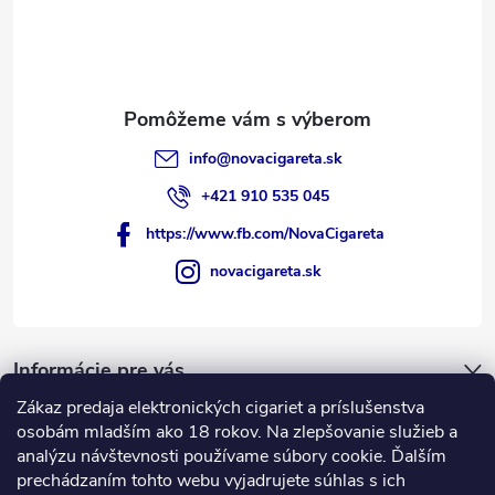
info
@
novacigareta.sk
+421 910 535 045
https://www.fb.com/NovaCigareta
novacigareta.sk
Informácie pre vás
Zákaz predaja elektronických cigariet a príslušenstva
Nákupný košík
osobám mladším ako 18 rokov. Na zlepšovanie služieb a
analýzu návštevnosti používame súbory cookie. Ďalším
prechádzaním tohto webu vyjadrujete súhlas s ich
0
KS /
€0