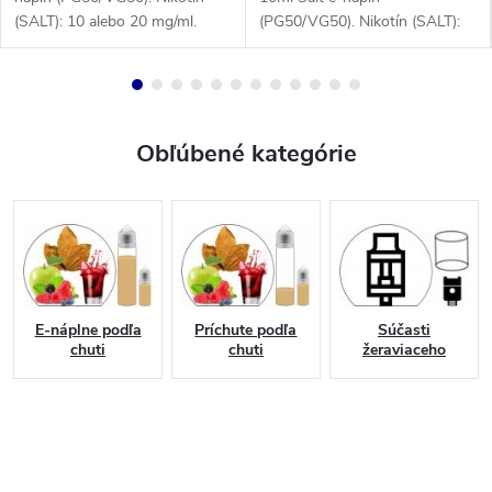
(SALT): 10 alebo 20 mg/ml.
(PG50/VG50). Nikotín (SALT):
10 alebo 20 mg/ml.
Obľúbené kategórie
E-náplne podľa
Príchute podľa
Súčasti
chuti
chuti
žeraviaceho
systému