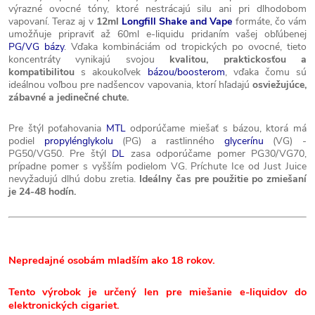
výrazné ovocné tóny, ktoré nestrácajú silu ani pri dlhodobom
vapovaní. Teraz aj v
12ml
Longfill Shake and Vape
formáte, čo vám
umožňuje pripraviť až 60ml e-liquidu pridaním vašej obľúbenej
PG/VG bázy
. Vďaka kombináciám od tropických po ovocné, tieto
koncentráty vynikajú svojou
kvalitou, praktickosťou a
kompatibilitou
s akoukoľvek
bázou/boosterom
, vďaka čomu sú
ideálnou voľbou pre nadšencov vapovania, ktorí hľadajú
osviežujúce,
zábavné a jedinečné chute.
Pre štýl poťahovania
MTL
odporúčame miešať s bázou, ktorá má
podiel
propylénglykolu
(PG) a rastlinného
glycerínu
(VG) -
PG50/VG50. Pre štýl
DL
zasa odporúčame pomer PG30/VG70,
prípadne pomer s vyšším podielom VG. Príchute Ice od Just Juice
nevyžadujú dlhú dobu zretia.
Ideálny čas pre použitie po zmiešaní
je 24-48 hodín.
Nepredajné osobám mladším ako 18 rokov.
Tento výrobok je určený len pre miešanie e-liquidov do
elektronických cigariet.