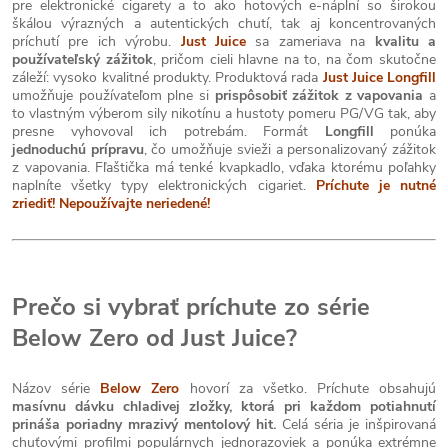
pre elektronické cigarety a to ako hotových e-náplní so širokou
škálou výrazných a autentických chutí, tak aj koncentrovaných
príchutí pre ich výrobu.
Just Juice
sa zameriava na
kvalitu a
používateľský zážitok
, pričom cieli hlavne na to, na čom skutočne
záleží: vysoko kvalitné produkty. Produktová rada
Just Juice Longfill
umožňuje používateľom plne si
prispôsobiť zážitok z vapovania
a
to vlastným výberom sily nikotínu a hustoty pomeru PG/VG tak, aby
presne vyhovoval ich potrebám. Formát
Longfill
ponúka
jednoduchú prípravu
, čo umožňuje svieži a personalizovaný zážitok
z vapovania. Fľaštička má tenké kvapkadlo, vďaka ktorému poľahky
naplníte všetky typy elektronických cigariet.
Príchute je nutné
zriediť! Nepoužívajte neriedené!
Prečo si vybrať príchute zo série
Below Zero od Just Juice?
Názov série
Below Zero
hovorí za všetko. Príchute obsahujú
masívnu dávku chladivej zložky, ktorá pri každom potiahnutí
prináša poriadny mrazivý mentolový hit.
Celá séria je inšpirovaná
chuťovými profilmi populárnych jednorazoviek a ponúka extrémne