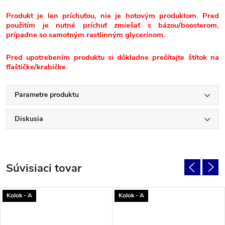
Produkt je len príchuťou, nie je hotovým produktom. Pred
použitím je nutné príchuť zmiešať s bázou/boosterom,
prípadne so samotným rastlinným glycerínom.
Pred upotrebením produktu si dôkladne prečítajte štítok na
fľaštičke/krabičke.
Parametre produktu
Diskusia
Súvisiaci tovar
Kolok - A
Kolok - A