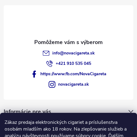
e
info
@
novacigareta.sk
+421 910 535 045
https://www.fb.com/NovaCigareta
novacigareta.sk
Informácie pre vás
Zákaz predaja elektronických cigariet a príslušenstva
Nákupný košík
osobám mladším ako 18 rokov. Na zlepšovanie služieb a
analýzu návštevnosti používame súbory cookie. Ďalším