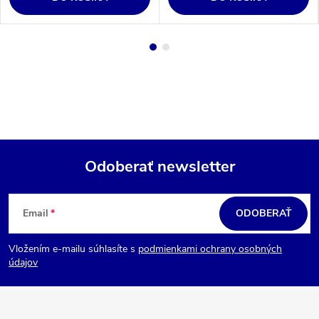
Odoberať newsletter
Z
á
Email
ODOBERAŤ
p
Vložením e-mailu súhlasíte s
podmienkami ochrany osobných
ä
údajov
t
i