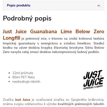
Popis produktu
Podrobný popis
Just Juice Guanabana Lime Below Zero
Longfill
je prémiový mix, v ktorom sa snúbi krémová textúra
tropickej guanabany s energickou a sviežou limetkou. Sladkú
bodku na záver dodáva kvapka šťavnatej broskyne. Séria Below
Zero navyše celej zmesi dodáva nekompromisný ľadový podtón.
12ml príchute
60ml PET fľaša
neobsahuje nikotín
Značka
Just Juice
je oceňovaná značka zo Spojeného kráľovstva,
známa svojou oddanosťou k výrobe
kvalitných prémiových tekutín