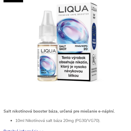
Salt nikotínová booster báza, určená pre miešanie e-náplní.
10ml Nikotínová salt báza 20mg (PG30/VG70).