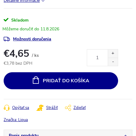
Detailné informácie
Skladom
11.8.2026
Možnosti doručenia
€4,65
/ ks
€3,78 bez DPH
Jednotková
cena:
PRIDAŤ DO KOŠÍKA
Opýtať sa
Strážiť
Zdieľať
Značka:
Liqua
Popis produktu