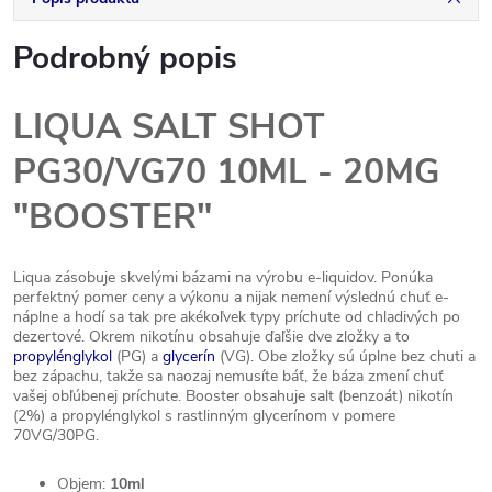
Podrobný popis
LIQUA SALT SHOT
PG30/VG70 10ML - 20MG
"BOOSTER"
Liqua zásobuje skvelými bázami na výrobu e-liquidov. Ponúka
perfektný pomer ceny a výkonu a nijak nemení výslednú chuť e-
náplne a hodí sa tak pre akékoľvek typy príchute od chladivých po
dezertové. Okrem nikotínu obsahuje ďaľšie dve zložky a to
propylénglykol
(PG) a
glycerín
(VG). Obe zložky sú úplne bez chuti a
bez zápachu, takže sa naozaj nemusíte báť, že báza zmení chuť
vašej obľúbenej príchute. Booster obsahuje salt (benzoát) nikotín
(2%) a propylénglykol s rastlinným glycerínom v pomere
70VG/30PG.
Objem:
10ml