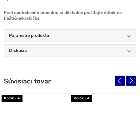
Pred upotrebením produktu si dôkladne prečítajte štítok na
fľaštičke/krabičke.
Parametre produktu
Diskusia
Súvisiaci tovar
Kolok - A
Kolok - A