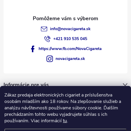
info
@
novacigareta.sk
+421 910 535 045
https://www.fb.com/NovaCigareta
novacigareta.sk
Informácie pre vás
Zákaz predaja elektronických cigariet a príslušenstva
Nákupný košík
osobám mladším ako 18 rokov. Na zlepšovanie služieb a
analýzu návštevnosti používame súbory cookie. Ďalším
prechádzaním tohto webu vyjadrujete súhlas s ich
0
KS /
€0
používaním. Viac informácií
tu
.