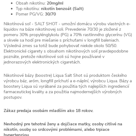
Obsah nikotínu:
20mg/ml
Typ nikotínu:
nikotín benzoát (Salt)
Pomer PG/VG:
30/70
Nikotínová soľ - SALT SHOT - umožní domácu výrobu vlastných e-
liquidov na báze nikotínovej soli. Prevedenie 70/30 je zložené z
pomeru 30% propylénglykolu (PG) a 70% rastlinného glycerínu (VG)
a skvele sa hodí pre miešanie s príchuťami v longfill baleniach.
Výsledná zmes sa totiž bude pohybovať niekde okolo 50/50.
Elektronické cigarety s obsahom nikotínových solí pravdepodobne
poznáte, pretože nikotínové soli sú hojne používané v
jednorazových elektronických cigaretách.
Nikotínové bázy (boostre) Liqua Salt Shot sú produktom českého
výrobcu báz, aróm, longfill príchutí a e-náplní, výrobcu Liqua. Bázy a
boostery Liqua sú vyrábané za použitia tých najlepších ingrediencií
farmaceutickej kvality a za použitia najmodernejších výrobných
postupov.
Zákaz predaja osobám mladším ako 18 rokov.
Nevhodný pre tehotné ženy a dojčiace matky, osoby citlivé na
nikotín, osoby so srdcovými problémami, alebo trpiace
hypertenziou.