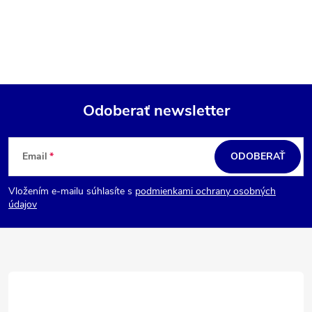
Odoberať newsletter
Z
á
Email
ODOBERAŤ
p
Vložením e-mailu súhlasíte s
podmienkami ochrany osobných
ä
údajov
t
i
e