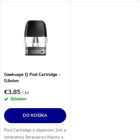
vapovania utiahnutého DL
vapovania utiahnutého DL
(RDL) a MTL. Určenie:
(RDL) a MTL. Určenie:
Geekvape Wenax Q a Sonder
Geekvape Wenax Q a Sonder
Q.
Q.
Geekvape Q Pod Cartridge -
0,6ohm
€3,85
/ ks
Skladom
DO KOŠÍKA
Pod Cartridge s objemom 2ml a
vstavanou žeraviacou hlavou s