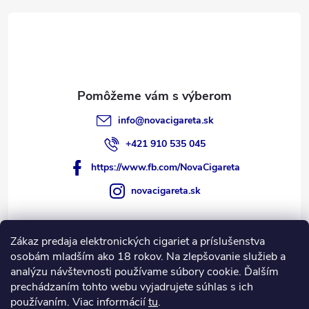
e
k
y
v
ý
p
i
info
@
novacigareta.sk
s
+421 910 535 045
u
https://www.fb.com/NovaCigareta
novacigareta.sk
Zákaz predaja elektronických cigariet a príslušenstva
Informácie pre vás
osobám mladším ako 18 rokov. Na zlepšovanie služieb a
analýzu návštevnosti používame súbory cookie. Ďalším
prechádzaním tohto webu vyjadrujete súhlas s ich
Nákupný košík
používaním. Viac informácií
tu
.