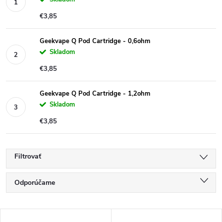
€3,85
Geekvape Q Pod Cartridge - 0,6ohm
Skladom
€3,85
Geekvape Q Pod Cartridge - 1,2ohm
Skladom
€3,85
Filtrovať
R
Odporúčame
a
Najlacnejšie
d
V