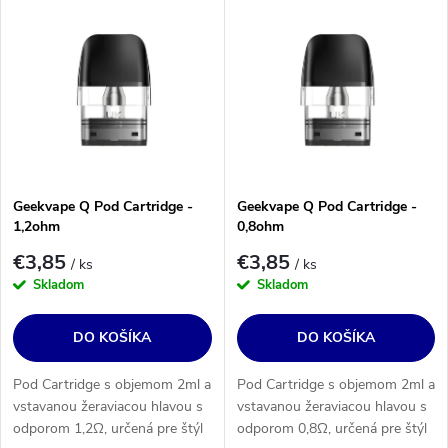
e
Najdrahšie
ý
n
Najpredávanejšie
p
i
i
Abecedne
e
s
p
p
r
r
o
o
Geekvape Q Pod Cartridge -
Geekvape Q Pod Cartridge -
d
1,2ohm
0,8ohm
d
u
€3,85
€3,85
u
/ ks
/ ks
k
Skladom
Skladom
k
t
t
DO KOŠÍKA
DO KOŠÍKA
o
o
v
v
Pod Cartridge s objemom 2ml a
Pod Cartridge s objemom 2ml a
vstavanou žeraviacou hlavou s
vstavanou žeraviacou hlavou s
odporom 1,2Ω, určená pre štýl
odporom 0,8Ω, určená pre štýl