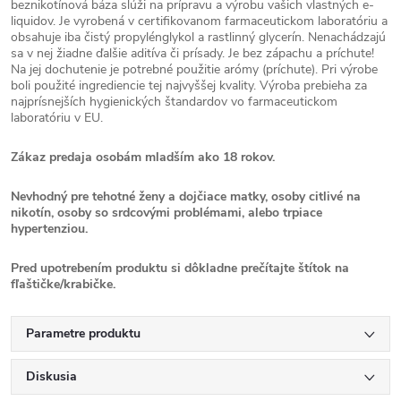
beznikotínová báza slúži na prípravu a výrobu vašich vlastných e-
liquidov. Je vyrobená v certifikovanom farmaceutickom laboratóriu a
obsahuje iba čistý propylénglykol a rastlinný glycerín. Nenachádzajú
sa v nej žiadne ďalšie aditíva či prísady. Je bez zápachu a príchute!
Na jej dochutenie je potrebné použitie arómy (príchute). Pri výrobe
boli použité ingrediencie tej najvyššej kvality. Výroba prebieha za
najprísnejších hygienických štandardov vo farmaceutickom
laboratóriu v EU.
Zákaz predaja osobám mladším ako 18 rokov.
Nevhodný pre tehotné ženy a dojčiace matky, osoby citlivé na
nikotín, osoby so srdcovými problémami, alebo trpiace
hypertenziou.
Pred upotrebením produktu si dôkladne prečítajte štítok na
fľaštičke/krabičke.
Parametre produktu
Diskusia