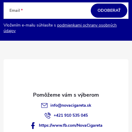
Z
á
Email
ODOBERAŤ
p
Vložením e-mailu súhlasíte s
podmienkami ochrany osobných
ä
údajov
t
i
e
info
@
novacigareta.sk
+421 910 535 045
https://www.fb.com/NovaCigareta