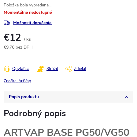
Položka bola vypredaná…
Momentálne nedostupné
Možnosti doručenia
€12
/ ks
€9,76 bez DPH
Jednotková
cena:
Opýtať sa
Strážiť
Zdieľať
Značka:
ArtVap
Popis produktu
Podrobný popis
ARTVAP BASE PG50/VG50