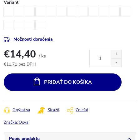
Variant
Možnosti doručenia
€14,40
/ ks
€11,71 bez DPH
Jednotková
cena:
PRIDAŤ DO KOŠÍKA
Opýtať sa
Strážiť
Zdieľať
Značka:
Oxva
Popis produktu