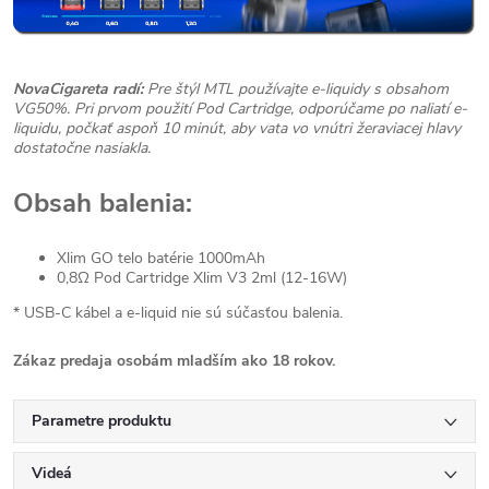
NovaCigareta radí:
Pre štýl MTL používajte e-liquidy s obsahom
VG50%. Pri prvom použití Pod Cartridge, odporúčame po naliatí e-
liquidu, počkať aspoň 10 minút, aby vata vo vnútri žeraviacej hlavy
dostatočne nasiakla.
Obsah balenia:
Xlim GO telo batérie 1000mAh
0,8Ω Pod Cartridge Xlim V3 2ml (12-16W)
* USB-C kábel a e-liquid nie sú súčasťou balenia.
Zákaz predaja osobám mladším ako 18 rokov.
Parametre produktu
Videá