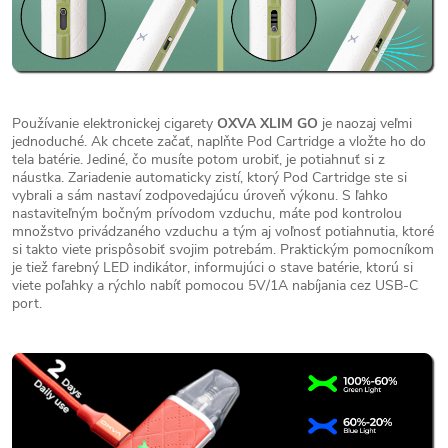
Používanie elektronickej cigarety
OXVA XLIM GO
je naozaj veľmi
jednoduché. Ak chcete začať, naplňte Pod Cartridge a vložte ho do
tela batérie. Jediné, čo musíte potom urobiť, je potiahnuť si z
náustka. Zariadenie automaticky zistí, ktorý Pod Cartridge ste si
vybrali a sám nastaví zodpovedajúcu úroveň výkonu. S ľahko
nastaviteľným bočným prívodom vzduchu, máte pod kontrolou
množstvo privádzaného vzduchu a tým aj voľnosť potiahnutia, ktoré
si takto viete prispôsobiť svojim potrebám. Praktickým pomocníkom
je tiež farebný LED indikátor, informujúci o stave batérie, ktorú si
viete poľahky a rýchlo nabíť pomocou 5V/1A nabíjania cez USB-C
port.