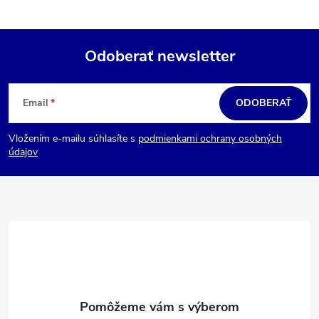
Odoberať newsletter
Z
á
Email
ODOBERAŤ
p
Vložením e-mailu súhlasíte s
podmienkami ochrany osobných
ä
údajov
t
i
e