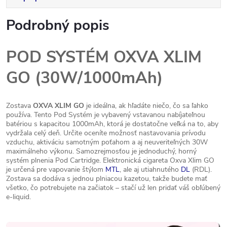
Podrobný popis
POD SYSTÉM OXVA XLIM
GO (30W/1000mAh)
Zostava
OXVA XLIM GO
je ideálna, ak hľadáte niečo, čo sa ľahko
používa. Tento Pod Systém je vybavený vstavanou nabíjateľnou
batériou s kapacitou 1000mAh, ktorá je dostatočne veľká na to, aby
vydržala celý deň. Určite oceníte možnosť nastavovania prívodu
vzduchu, aktiváciu samotným poťahom a aj neuveriteľných 30W
maximálneho výkonu. Samozrejmosťou je jednoduchý, horný
systém plnenia Pod Cartridge. Elektronická cigareta Oxva Xlim GO
je určená pre vapovanie štýlom
MTL
, ale aj utiahnutého
DL
(RDL).
Zostava sa dodáva s jednou plniacou kazetou, takže budete mať
všetko, čo potrebujete na začiatok – stačí už len pridať váš obľúbený
e-liquid.