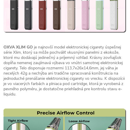
OXVA XLIM GO
je najnovší model elektronickej cigarety úspešnej
série Xlim, ktorý sa môže pochváliť vkusnými panelmi z ekokože,
ktoré mu dodávajú jedinečný a príjemný vzhľad. Krásny zovňajšok
dopĺňa nemenej zaujímavá výbava vo vnútri samotnej elektronickej
cigarety. Telo disponuje rozmermi 113,7x26x14,6mm, jej váha je
necelých 42g a nechýba ani tradične spracovaná konštrukcia na
jednoduché prenášanie elektronickej cigarety vo vrecku. K dispozícii
je vo viacerých farbách a plniaca pod cartridge, ktorá je vyrobená z
pevného polyméru, je dostatočne priehľadná pre kontrolu stavu e-
liquidu.