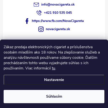
info
@
novacigareta.sk
+421 910 535 045
https://www.fb.com/NovaCigareta
novacigareta.sk
Zákaz predaja elektronických cigariet a príslušenstva
Informácie pre vás
osobám mladším ako 18 rokov. Na zlepšovanie služieb a
analýzu návštevnosti používame súbory cookie. Ďalším
prechádzaním tohto webu vyjadrujete súhlas s ich
Nákupný košík
používaním. Viac informácií
tu
.
0
KS /
€0
Nastavenie
Copyright 2026
NovaCigareta.sk
. Všetky práva vyhradené.
Súhlasím
Vytvoril Shoptet