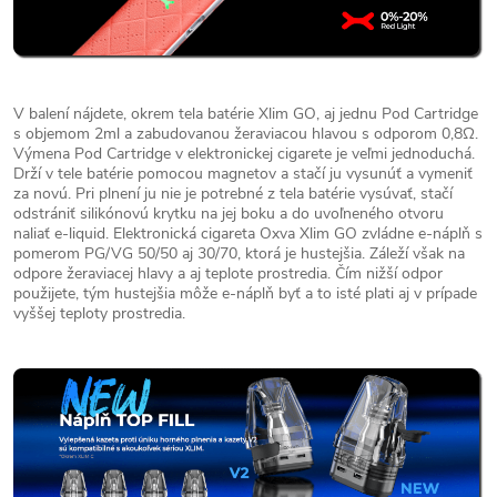
V balení nájdete, okrem tela batérie Xlim GO, aj jednu Pod Cartridge
s objemom 2ml a zabudovanou žeraviacou hlavou s odporom 0,8Ω.
Výmena Pod Cartridge v elektronickej cigarete je veľmi jednoduchá.
Drží v tele batérie pomocou magnetov a stačí ju vysunúť a vymeniť
za novú. Pri plnení ju nie je potrebné z tela batérie vysúvať, stačí
odstrániť silikónovú krytku na jej boku a do uvoľneného otvoru
naliať e-liquid. Elektronická cigareta Oxva Xlim GO zvládne e-náplň s
pomerom PG/VG 50/50 aj 30/70, ktorá je hustejšia. Záleží však na
odpore žeraviacej hlavy a aj teplote prostredia. Čím nižší odpor
použijete, tým hustejšia môže e-náplň byť a to isté plati aj v prípade
vyššej teploty prostredia.