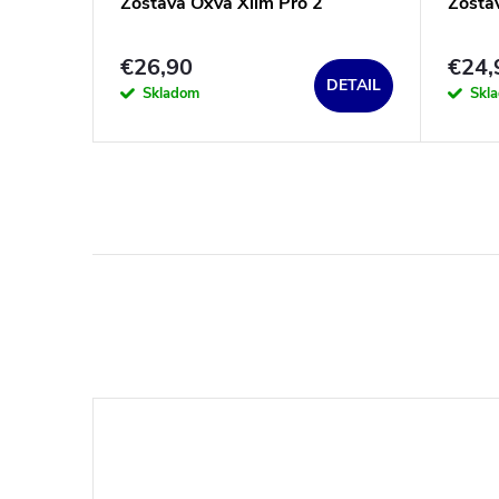
te
Zostava Oxva Xlim Pro 2
Zosta
€26,90
€24,
DETAIL
DETAIL
Skladom
Skl