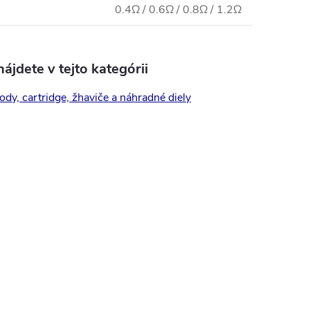
0.4Ω / 0.6Ω / 0.8Ω / 1.2Ω
ájdete v tejto kategórii
ody, cartridge, žhaviče a náhradné diely