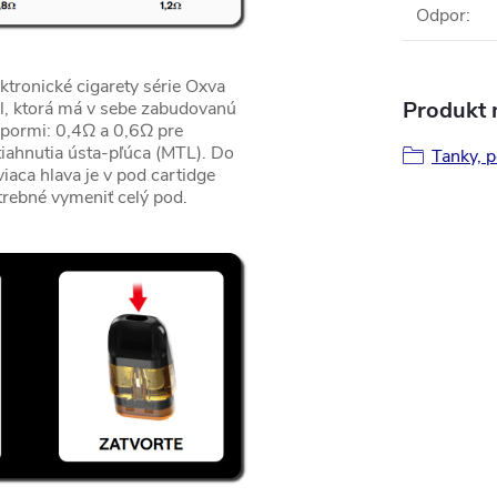
Odpor
:
ktronické cigarety série Oxva
Produkt n
ml, ktorá má v sebe zabudovanú
dpormi: 0,4Ω a 0,6Ω pre
iahnutia ústa-pľúca (MTL). Do
Tanky, p
iaca hlava je v pod cartidge
trebné vymeniť celý pod.