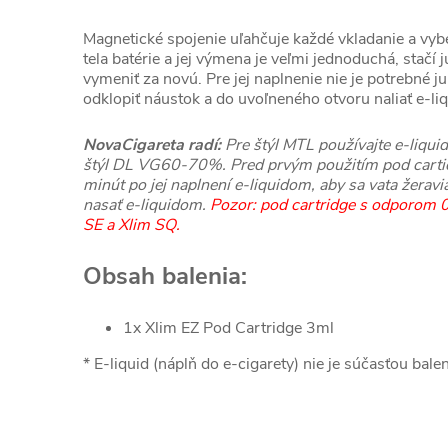
Magnetické spojenie uľahčuje každé vkladanie a vybe
tela batérie a jej výmena je veľmi jednoduchá, stačí
vymeniť za novú. Pre jej naplnenie nie je potrebné ju 
odklopiť náustok a do uvoľneného otvoru naliať e-liq
NovaCigareta radí:
Pre štýl MTL používajte e-liq
štýl DL VG60-70%. Pred prvým použitím pod cart
minút po jej naplnení e-liquidom, aby sa vata žeravi
nasať e-liquidom.
Pozor: pod cartridge s odporom 0
SE a Xlim SQ.
Obsah balenia:
1x Xlim EZ Pod Cartridge 3ml
* E-liquid (náplň do e-cigarety) nie je súčasťou balen