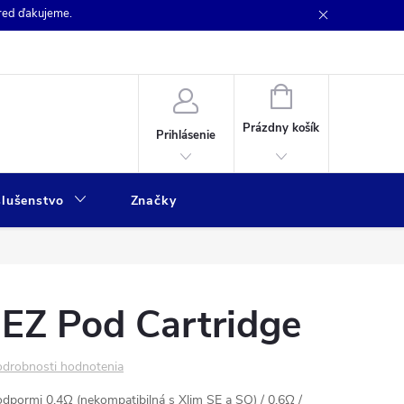
pred ďakujeme.
NÁKUPNÝ
KOŠÍK
Prázdny košík
Prihlásenie
slušenstvo
Značky
 EZ Pod Cartridge
drobnosti hodnotenia
dpormi 0,4Ω (nekompatibilná s Xlim SE a SQ) / 0,6Ω /