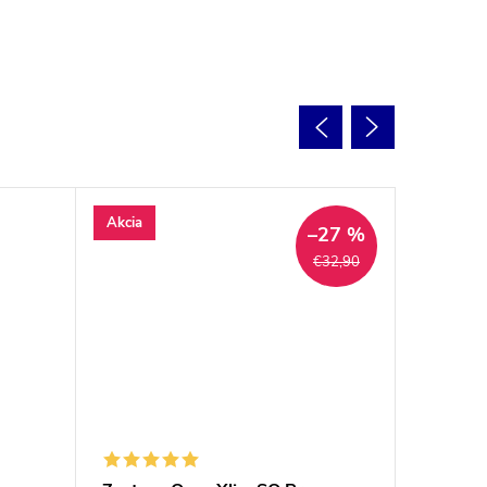
Akcia
–27 %
€32,90