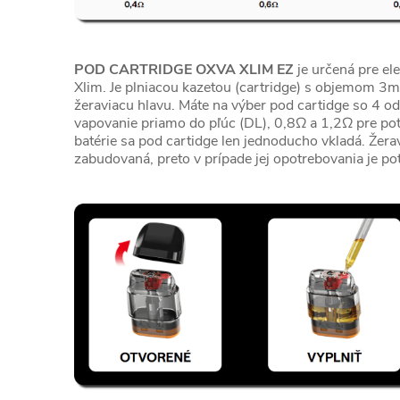
POD CARTRIDGE OXVA XLIM EZ
je určená pre ele
Xlim. Je plniacou kazetou (cartridge) s objemom 3
žeraviacu hlavu. Máte na výber pod cartidge so 4 o
vapovanie priamo do pľúc (DL), 0,8Ω a 1,2Ω pre pot
batérie sa pod cartidge len jednoducho vkladá. Žerav
zabudovaná, preto v prípade jej opotrebovania je po