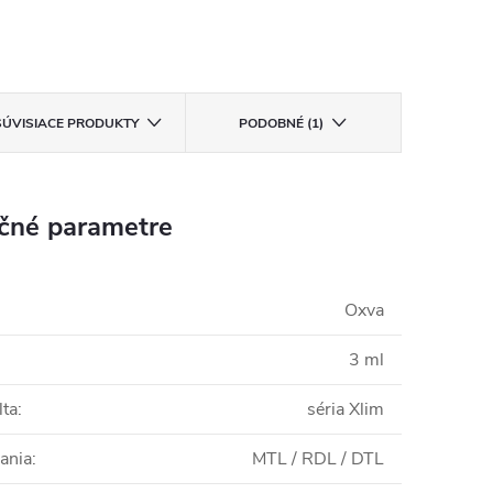
SÚVISIACE PRODUKTY
PODOBNÉ (1)
čné parametre
Oxva
3 ml
lta
:
séria Xlim
ania
:
MTL / RDL / DTL