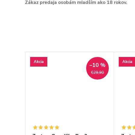
Zákaz predaja osobám mladším ako 18 rokov.
Akcia
Akcia
–10 %
€29,90