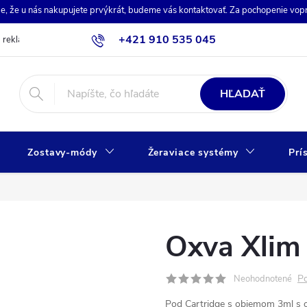
de, že u nás nakupujete prvýkrát, budeme vás kontaktovať. Za pochopenie vo
+421 910 535 045
a reklamácia
Obchodné podmienky
Ochrana osobných údajov
HĽADAŤ
Zostavy-módy
Žeraviace systémy
Prí
Oxva Xlim
Po
Neohodnotené
Pod Cartridge s objemom 3ml s o