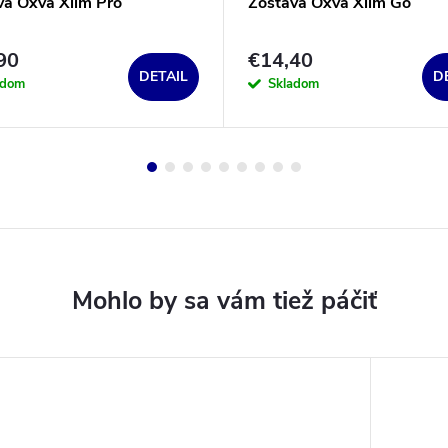
va Oxva Xlim Pro
Zostava Oxva Xlim Go
90
€14,40
DETAIL
D
adom
Skladom