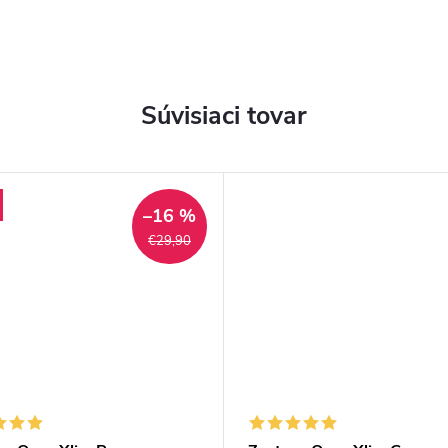
Súvisiaci tovar
–16 %
€29,90