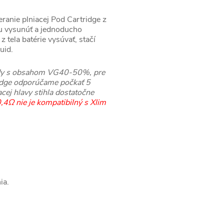
ranie plniacej Pod Cartridge z
 ju vysunúť a jednoducho
z tela batérie vysúvať, stačí
uid.
uidy s obsahom VG40-50%, pre
idge odporúčame počkať 5
acej hlavy stihla dostatočne
,4Ω nie je kompatibilný s Xlim
ia.