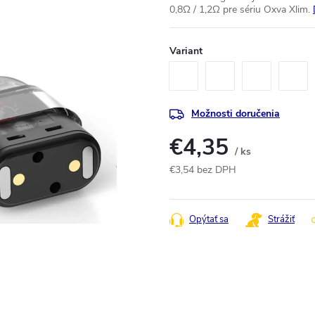
0,8Ω / 1,2Ω pre sériu Oxva Xlim.
Variant
Možnosti doručenia
€4,35
/ ks
€3,54 bez DPH
Jednotková
cena:
Opýtať sa
Strážiť