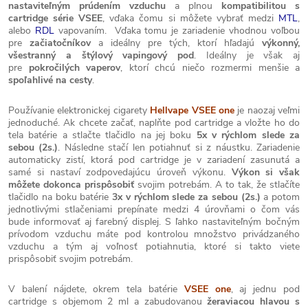
nastaviteľným prúdením vzduchu
a plnou
kompatibilitou s
cartridge série VSEE
, vďaka čomu
si môžete vybrať medzi
MTL
,
alebo
RDL
vapovaním.
Vďaka tomu je zariadenie
vhodnou voľbou
pre
začiatočníkov
a ideálny pre tých, ktorí hľadajú
výkonný,
všestranný a štýlový vapingový pod
. Ideálny je však aj
pre
pokročilých vaperov
, ktorí chcú niečo rozmermi menšie a
spoľahlivé na cesty
.
Používanie elektronickej cigarety
Hellvape VSEE one
je naozaj veľmi
jednoduché. Ak chcete začať, naplňte pod cartridge a vložte ho do
tela batérie a stlačte tlačidlo na jej boku
5x v rýchlom slede za
sebou (2s.)
. Následne stačí len potiahnuť si z náustku. Zariadenie
automaticky zistí, ktorá pod cartridge je v zariadení zasunutá a
samé si nastaví zodpovedajúcu úroveň výkonu.
Výkon si však
môžete dokonca prispôsobiť
svojim potrebám. A to tak, že stlačíte
tlačidlo na boku batérie
3x v rýchlom slede za sebou (2s.)
a potom
jednotlivými stlačeniami prepínate medzi 4 úrovňami o čom vás
bude informovať aj farebný displej. S ľahko nastaviteľným bočným
prívodom vzduchu máte pod kontrolou množstvo privádzaného
vzduchu a tým aj voľnosť potiahnutia, ktoré si takto viete
prispôsobiť svojim potrebám.
V balení nájdete, okrem tela batérie
VSEE one
, aj jednu pod
cartridge s objemom 2 ml a zabudovanou
žeraviacou hlavou s