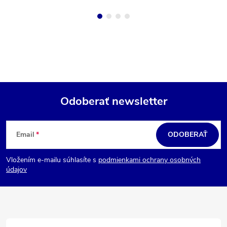
Odoberať newsletter
Z
á
Email
ODOBERAŤ
p
Vložením e-mailu súhlasíte s
podmienkami ochrany osobných
ä
údajov
t
i
e