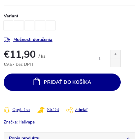
Variant
Možnosti doručenia
€11,90
/ ks
€9,67 bez DPH
Jednotková
cena:
PRIDAŤ DO KOŠÍKA
Opýtať sa
Strážiť
Zdieľať
Značka:
Hellvape
Popis produktu