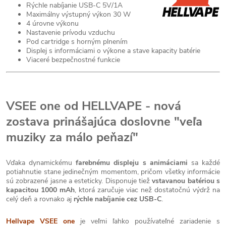
Rýchle nabíjanie USB-C 5V/1A
Maximálny výstupný výkon 30 W
4 úrovne výkonu
Nastavenie prívodu vzduchu
Pod cartridge s horným plnením
Displej s informáciami o výkone a stave kapacity batérie
Viaceré bezpečnostné funkcie
VSEE one od HELLVAPE - nová
zostava prinášajúca doslovne "veľa
muziky za málo peňazí"
Vďaka dynamickému
farebnému displeju s animáciami
sa každé
potiahnutie stane jedinečným momentom, pričom všetky informácie
sú zobrazené jasne a esteticky. Disponuje tiež
vstavanou batériou s
kapacitou 1000 mAh
, ktorá zaručuje viac než dostatočnú výdrž na
celý deň a rovnako aj
rýchle nabíjanie cez USB-C
.
Hellvape VSEE one
je veľmi ľahko používateľné zariadenie s