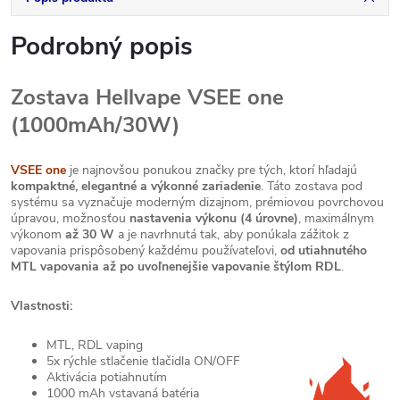
Podrobný popis
Zostava Hellvape VSEE one
(1000mAh/30W)
VSEE one
je najnovšou ponukou značky pre tých, ktorí hľadajú
kompaktné, elegantné a výkonné zariadenie
. Táto zostava pod
systému sa vyznačuje moderným dizajnom, prémiovou povrchovou
úpravou, možnosťou
nastavenia výkonu (4 úrovne)
, maximálnym
výkonom
až 30 W
a je navrhnutá tak, aby ponúkala zážitok z
vapovania prispôsobený každému používateľovi,
od utiahnutého
MTL vapovania až po uvoľnenejšie vapovanie štýlom RDL
.
Vlastnosti:
MTL, RDL vaping
5x rýchle stlačenie tlačidla ON/OFF
Aktivácia potiahnutím
1000 mAh vstavaná batéria