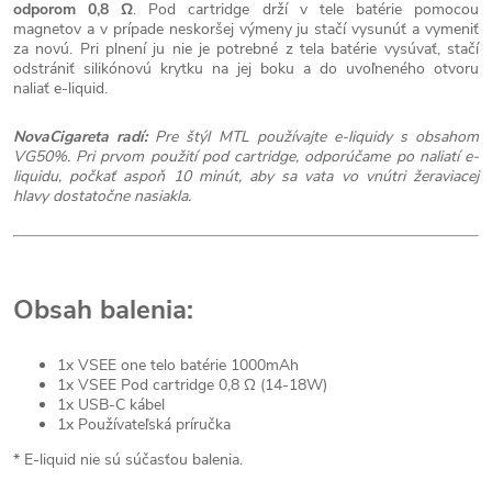
odporom 0,8 Ω
. Pod cartridge drží v tele batérie pomocou
magnetov a v prípade neskoršej výmeny ju stačí vysunúť a vymeniť
za novú. Pri plnení ju nie je potrebné z tela batérie vysúvať, stačí
odstrániť silikónovú krytku na jej boku a do uvoľneného otvoru
naliať e-liquid.
NovaCigareta radí:
Pre štýl MTL používajte e-liquidy s obsahom
VG50%. Pri prvom použití pod cartridge, odporúčame po naliatí e-
liquidu, počkať aspoň 10 minút, aby sa vata vo vnútri žeraviacej
hlavy dostatočne nasiakla.
Obsah balenia:
1x VSEE one telo batérie 1000mAh
1x VSEE Pod cartridge 0,8 Ω (14-18W)
1x USB-C kábel
1x Používateľská príručka
* E-liquid nie sú súčasťou balenia.