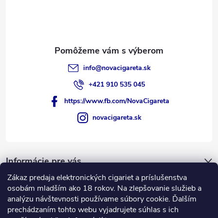
info
@
novacigareta.sk
+421 910 535 045
https://www.fb.com/NovaCigareta
novacigareta.sk
Informácie pre vás
Zákaz predaja elektronických cigariet a príslušenstva
Nákupný košík
osobám mladším ako 18 rokov. Na zlepšovanie služieb a
analýzu návštevnosti používame súbory cookie. Ďalším
prechádzaním tohto webu vyjadrujete súhlas s ich
0
KS /
€0