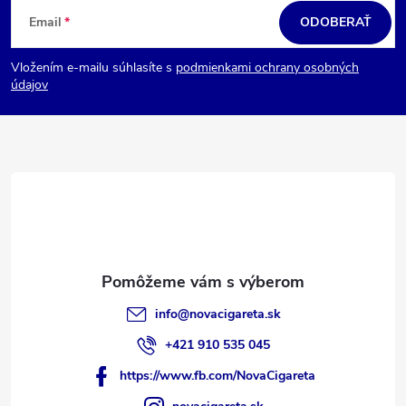
á
Email
ODOBERAŤ
p
Vložením e-mailu súhlasíte s
podmienkami ochrany osobných
ä
údajov
t
i
e
info
@
novacigareta.sk
+421 910 535 045
https://www.fb.com/NovaCigareta