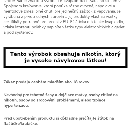
Drifter Bar je značkou výrobcu e-kvapalín Juice Sauz so sídlom v
Spojenom kráľovstve, ktorá ponúka rôzne ovocné, nápojové a
mentolové zmesi plné chuti pre jedinečný zážitok z vapovania. Je
vyrábaná z prvotriednych surovín a jej produkty vlastnia všetky
certifikáty potrebné pre predaj v EÚ. Fľaštička má tenké kvapkadlo,
vďaka ktorému poľahky naplníte všetky typy elektronických cigariet
a pod systémov.
Zákaz predaja osobám mladším ako 18 rokov.
Nevhodný pre tehotné ženy a dojčiace matky, osoby citlivé na
nikotín, osoby so srdcovými problémami, alebo trpiace
hypertenziou.
Pred upotrebením produktu si dôkladne prečítajte štítok na
fľaštičke/krabičke.