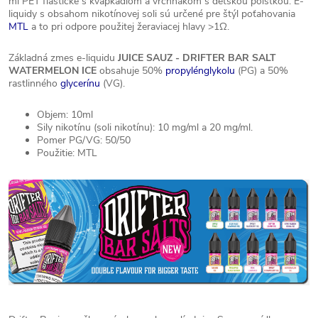
ml PET fľaštičke s kvapkadlom a vrchnákom s detskou poistkou. E-
liquidy s obsahom nikotínovej soli sú určené pre štýl poťahovania
MTL
a to pri odpore použitej žeraviacej hlavy >1Ω.
Základná zmes e-liquidu
JUICE SAUZ - DRIFTER BAR SALT
WATERMELON ICE
obsahuje 50%
propylénglykolu
(PG) a 50%
rastlinného
glycerínu
(VG).
Objem: 10ml
Sily nikotínu (soli nikotínu): 10 mg/ml a 20 mg/ml.
Pomer PG/VG: 50/50
Použitie: MTL