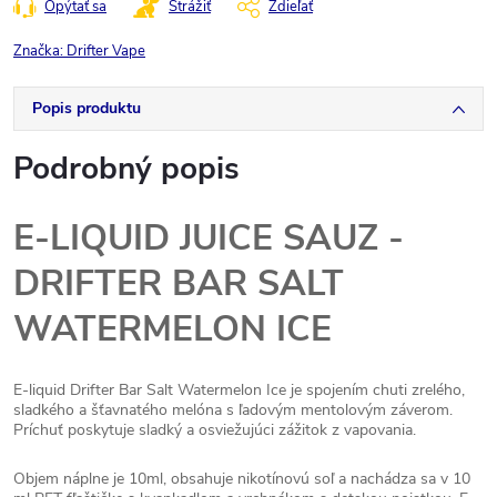
Opýtať sa
Strážiť
Zdieľať
Značka:
Drifter Vape
Popis produktu
Podrobný popis
E-LIQUID JUICE SAUZ -
DRIFTER BAR SALT
WATERMELON ICE
E-liquid Drifter Bar Salt Watermelon Ice je spojením chuti zrelého,
sladkého a šťavnatého melóna s ľadovým mentolovým záverom.
Príchuť poskytuje sladký a osviežujúci zážitok z vapovania.
Objem náplne je 10ml, obsahuje nikotínovú soľ a nachádza sa v 10