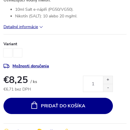
Osviežujúci vodný melón.
10ml Salt e-náplň (PG50/VG50).
Nikotín (SALT): 10 alebo 20 mg/ml.
Detailné informácie
Variant
Možnosti doručenia
€8,25
/ ks
€6,71 bez DPH
Jednotková
cena:
PRIDAŤ DO KOŠÍKA