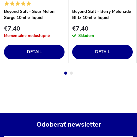
Beyond Salt - Sour Melon
Beyond Salt - Berry Melonade
Surge 10ml e-liquid
Blitz 10ml e-liquid
€7,40
€7,40
Momentálne nedostupné
Skladom
DETAIL
DETAIL
Odoberať newsletter
Z