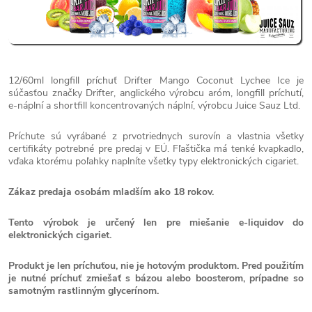
12/60ml longfill príchuť Drifter Mango Coconut Lychee Ice je
súčasťou značky Drifter, anglického výrobcu aróm, longfill príchutí,
e-náplní a shortfill koncentrovaných náplní, výrobcu Juice Sauz Ltd.
Príchute sú vyrábané z prvotriednych surovín a vlastnia všetky
certifikáty potrebné pre predaj v EÚ. Fľaštička má tenké kvapkadlo,
vďaka ktorému poľahky naplníte všetky typy elektronických cigariet.
Zákaz predaja osobám mladším ako 18 rokov.
Tento výrobok je určený len pre miešanie e-liquidov do
elektronických cigariet.
Produkt je len príchuťou, nie je hotovým produktom. Pred použitím
je nutné príchuť zmiešať s bázou alebo boosterom, prípadne so
samotným rastlinným glycerínom.