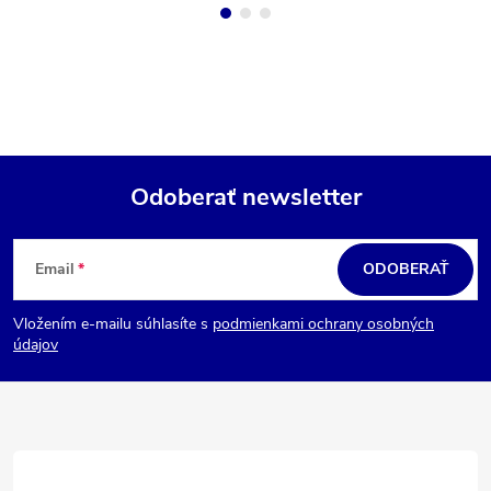
Odoberať newsletter
Z
á
Email
ODOBERAŤ
p
Vložením e-mailu súhlasíte s
podmienkami ochrany osobných
ä
údajov
t
i
e