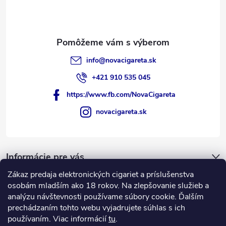
info
@
novacigareta.sk
+421 910 535 045
https://www.fb.com/NovaCigareta
novacigareta.sk
Informácie pre vás
Zákaz predaja elektronických cigariet a príslušenstva
Nákupný košík
osobám mladším ako 18 rokov. Na zlepšovanie služieb a
analýzu návštevnosti používame súbory cookie. Ďalším
prechádzaním tohto webu vyjadrujete súhlas s ich
0
KS /
€0
používaním. Viac informácií
tu
.