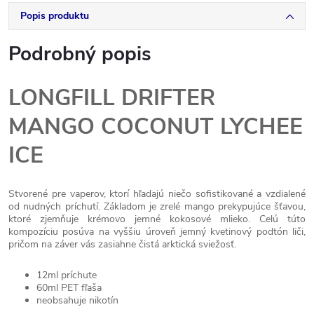
Popis produktu
Podrobný popis
LONGFILL DRIFTER
MANGO COCONUT LYCHEE
ICE
Stvorené pre vaperov, ktorí hľadajú niečo sofistikované a vzdialené
od nudných príchutí. Základom je zrelé mango prekypujúce šťavou,
ktoré zjemňuje krémovo jemné kokosové mlieko. Celú túto
kompozíciu posúva na vyššiu úroveň jemný kvetinový podtón liči,
pričom na záver vás zasiahne čistá arktická sviežosť.
12ml príchute
60ml PET fľaša
neobsahuje nikotín