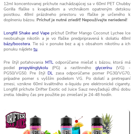
12ml koncentovanej príchute nachádzajúcej sa v 60ml PET Chubby
Gorilla fľaške s kvapkadlom a vrchnákom opatreným detskou
poistkou. 48ml prázdneho priestoru vo fľaške je určeného k
doplneniu bázou.
Príchuť je nutné zriediť! Nepoužívajte neriedené!
Longfill Shake and Vape
príchuť Drifter Mango Coconut Lychee Ice
neobsahuje nikotín a je vo fľaške predpripravená k doliatiu 48ml
bázy/boostera
. Tie sú v ponuke bez a aj s obsahom nikotínu a ich
ponuku nájdete
tu
.
Pre štýl poťahovania
MTL
odporúčame miešať s bázou, ktorá má
podiel
propylénglykolu
(PG) a rastlinného
glycerínu
(VG) -
PG50/VG50. Pre štýl
DL
zasa odporúčame pomer PG30/VG70,
prípadne pomer s vyšším podielom VG. Po doliatí a pretrepaní
zmesi, vznikne 60ml kvalitného e-liquidu pre elektronické cigarety.
Longfill príchute Drifter Exotic od Juice Sauz nevyžadujú dlhú dobu
zretia. Ideálny čas pre použitie po zmiešaní je 24-48 hodín.