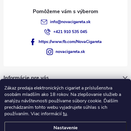
info
@
novacigareta.sk
+421 910 535 045
https://www.fb.com/NovaCigareta
novacigareta.sk
Informácie pre vás
Zákaz predaja elektronických cigariet a príslušenstva
Nákupný košík
osobám mladším ako 18 rokov. Na zlepšovanie služieb a
analýzu návštevnosti používame súbory cookie. Ďalším
prechádzaním tohto webu vyjadrujete súhlas s ich
0
KS /
€0
používaním. Viac informácií
tu
.
Nastavenie
Copyright 2026
NovaCigareta.sk
. Všetky práva vyhradené.