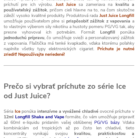
príchutí pre ich výrobu.
Just Juice
sa zameriava na
kvalitu a
používateľský zážitok
, pričom cieli hlavne na to, na čom skutočne
záleží: vysoko kvalitné produkty. Produktová rada
Just Juice Longfill
umožňuje používateľom plne si
prispôsobiť zážitok z vapovania
a
to vlastným výberom sily nikotínu a hustoty pomeru PG/VG tak, aby
presne vyhovoval ich potrebám. Formát
Longfill
ponúka
jednoduchú prípravu
, čo umožňuje svieži a personalizovaný zážitok
z vapovania. Fľaštička má tenké kvapkadlo, vďaka ktorému poľahky
naplníte všetky typy elektronických cigariet.
Príchute je nutné
zriediť! Nepoužívajte neriedené!
Prečo si vybrať príchute zo série Ice
od Just Juice?
Séria
Ice
ponúka
intenzívne a vyvážené chladivé
ovocné príchute v
12ml
Longfill Shake and Vape
formáte, čo vám umožňuje pripraviť
až 60ml e-liquidu pridaním vašej obľúbenej
PG/VG bázy
. Vďaka
kombináciám od tropických až po čisto len chladivé, tieto
koncentráty vynikajú svojou
kvalitou, praktickosťou a