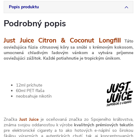
Popis produktu
Podrobný popis
Just Juice Citron & Coconut Longfill
Táto
osviežujúca fúzia citrusovej kôry sa snúbi s krémovým kokosom,
umocnená chladivým ľadovým vánkom a vytvára príjemne
osviežujúci zážitok. Každé potiahnutie je tropickým únikom.
12ml príchute
60ml PET fľaša
neobsahuje nikotín
Značka
Just Juice
je oceňovaná značka zo Spojeného kráľovstva,
známa svojou oddanosťou k výrobe
kvalitných prémiových tekutín
pre elektronické cigarety a to ako hotových e-náplní so širokou
škálou výrazných a autentických chutí, tak aj koncentrovaných