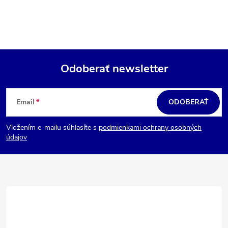
Odoberať newsletter
Z
á
Email
ODOBERAŤ
p
Vložením e-mailu súhlasíte s
podmienkami ochrany osobných
ä
údajov
t
i
e