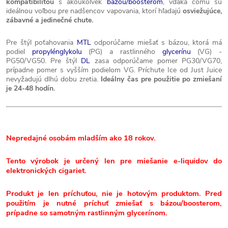
kompatibilitou
s akoukoľvek
bázou/boosterom
, vďaka čomu sú
ideálnou voľbou pre nadšencov vapovania, ktorí hľadajú
osviežujúce,
zábavné a jedinečné chute.
Pre štýl poťahovania
MTL
odporúčame miešať s bázou, ktorá má
podiel
propylénglykolu
(PG) a rastlinného
glycerínu
(VG) -
PG50/VG50. Pre štýl
DL
zasa odporúčame pomer PG30/VG70,
prípadne pomer s vyšším podielom VG. Príchute Ice od Just Juice
nevyžadujú dlhú dobu zretia.
Ideálny čas pre použitie po zmiešaní
je 24-48 hodín.
Nepredajné osobám mladším ako 18 rokov.
Tento výrobok je určený len pre miešanie e-liquidov do
elektronických cigariet.
Produkt je len príchuťou, nie je hotovým produktom. Pred
použitím je nutné príchuť zmiešať s bázou/boosterom,
prípadne so samotným rastlinným glycerínom.