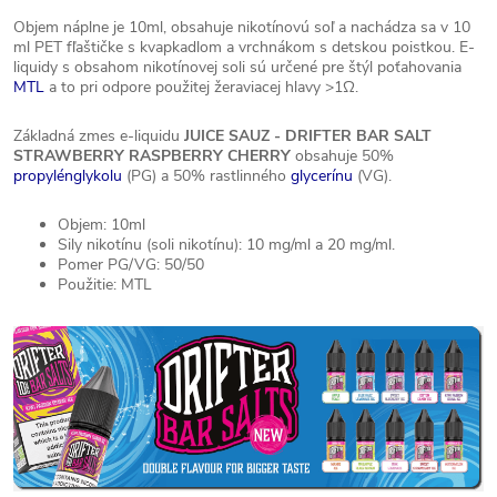
Objem náplne je 10ml, obsahuje nikotínovú soľ a nachádza sa v 10
ml PET fľaštičke s kvapkadlom a vrchnákom s detskou poistkou. E-
liquidy s obsahom nikotínovej soli sú určené pre štýl poťahovania
MTL
a to pri odpore použitej žeraviacej hlavy >1Ω.
Základná zmes e-liquidu
JUICE SAUZ - DRIFTER BAR SALT
STRAWBERRY RASPBERRY CHERRY
obsahuje 50%
propylénglykolu
(PG) a 50% rastlinného
glycerínu
(VG).
Objem: 10ml
Sily nikotínu (soli nikotínu): 10 mg/ml a 20 mg/ml.
Pomer PG/VG: 50/50
Použitie: MTL