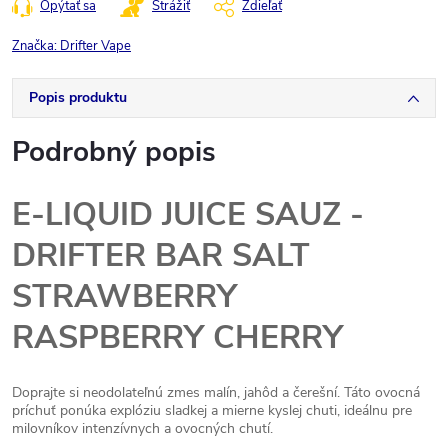
Opýtať sa
Strážiť
Zdieľať
Značka:
Drifter Vape
Popis produktu
Podrobný popis
E-LIQUID JUICE SAUZ -
DRIFTER BAR SALT
STRAWBERRY
RASPBERRY CHERRY
Doprajte si neodolateľnú zmes malín, jahôd a čerešní. Táto ovocná
príchuť ponúka explóziu sladkej a mierne kyslej chuti, ideálnu pre
milovníkov intenzívnych a ovocných chutí.