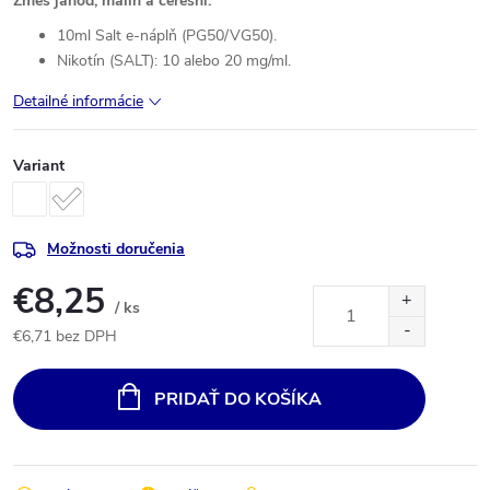
Zmes jahôd, malín a čerešní.
10ml Salt e-náplň (PG50/VG50).
Nikotín (SALT): 10 alebo 20 mg/ml.
Detailné informácie
Variant
Možnosti doručenia
€8,25
/ ks
€6,71 bez DPH
Jednotková
cena:
PRIDAŤ DO KOŠÍKA