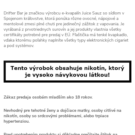
Drifter Bar je značkou výrobcu e-kvapalín Juice Sauz so sídlom v
Spojenom kráľovstve, ktorá ponúka rôzne ovocné, nápojové a
mentolové zmesi plné chuti pre jedinečný zážitok z vapovania. Je
vyrábaná z prvotriednych surovín a jej produkty vlastnia všetky
certifikáty potrebné pre predaj v EÚ. Fľaštička má tenké kvapkadlo,
vďaka ktorému poľahky naplníte všetky typy elektronických cigariet
a pod systémov.
Zákaz predaja osobám mladším ako 18 rokov.
Nevhodný pre tehotné ženy a dojčiace matky, osoby citlivé na
nikotín, osoby so srdcovými problémami, alebo trpiace
hypertenziou.
Pred upotrebením produktu si dôkladne prečítajte štítok na