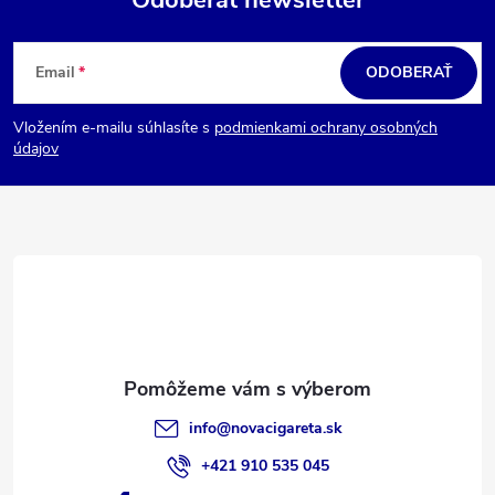
Odoberať newsletter
Z
á
Email
ODOBERAŤ
p
Vložením e-mailu súhlasíte s
podmienkami ochrany osobných
ä
údajov
t
i
e
info
@
novacigareta.sk
+421 910 535 045