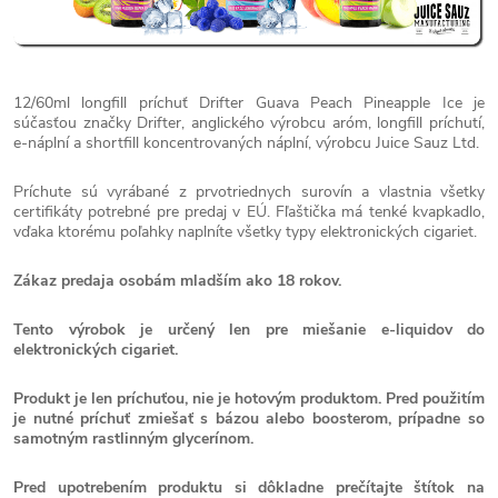
12/60ml longfill príchuť Drifter Guava Peach Pineapple Ice je
súčasťou značky Drifter, anglického výrobcu aróm, longfill príchutí,
e-náplní a shortfill koncentrovaných náplní, výrobcu Juice Sauz Ltd.
Príchute sú vyrábané z prvotriednych surovín a vlastnia všetky
certifikáty potrebné pre predaj v EÚ. Fľaštička má tenké kvapkadlo,
vďaka ktorému poľahky naplníte všetky typy elektronických cigariet.
Zákaz predaja osobám mladším ako 18 rokov.
Tento výrobok je určený len pre miešanie e-liquidov do
elektronických cigariet.
Produkt je len príchuťou, nie je hotovým produktom. Pred použitím
je nutné príchuť zmiešať s bázou alebo boosterom, prípadne so
samotným rastlinným glycerínom.
Pred upotrebením produktu si dôkladne prečítajte štítok na