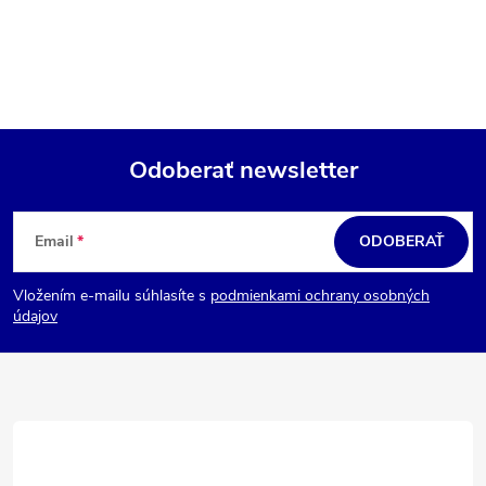
Odoberať newsletter
Z
á
Email
ODOBERAŤ
p
Vložením e-mailu súhlasíte s
podmienkami ochrany osobných
ä
údajov
t
i
e