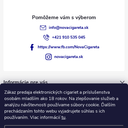
info
@
novacigareta.sk
+421 910 535 045
https://www.fb.com/NovaCigareta
novacigareta.sk
Informácie pre vás
Zákaz predaja elektronických cigariet a príslušenstva
Nákupný košík
osobám mladším ako 18 rokov. Na zlepšovanie služieb a
analýzu návštevnosti používame súbory cookie. Ďalším
prechádzaním tohto webu vyjadrujete súhlas s ich
0
KS /
€0
používaním. Viac informácií
tu
.