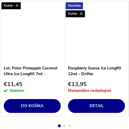
Kolok - A
Novinka
Kolok - A
LoL Polar Pineapple Coconut
Raspberry Guava Ice Longfill
Ultra Ice Longfill 7ml -
12ml - Drifter
Oil4Vap
€11,45
€13,95
Skladom
Momentálne nedostupné
DO KOŠÍKA
DETAIL