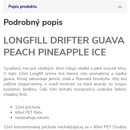
Popis produktu
Podrobný popis
LONGFILL DRIFTER GUAVA
PEACH PINEAPPLE ICE
Vyvážený mix pre všetkých, ktorí milujú sladké a plné ovocné tóny.
V tejto 12ml Longfill aróme hrá hlavnú rolu aromatická a sladká
guava, ktorej sekunduje jemná, zrelá a šťavnatá broskyňa. Aby bol
zážitok stopercentný, o svieži kontrast sa stará ananás so svojou
kyslastou bodkou. Celú túto bohatú kompozíciu uzatvára ľadovo
chladivý finiš.
12ml príchute
60ml PET fľaša
neobsahuje nikotín
12ml koncentovanej príchute nachádzajúcej sa v 60ml PET Chubby