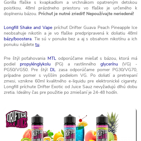
Gorilla fľaške s kvapkadlom a vrchnákom opatreným detskou
poistkou. 48ml prázdneho priestoru vo fľaške je určeného k
doplneniu bázou.
Príchuť je nutné zriediť! Nepoužívajte neriedené!
Longfill Shake and Vape
príchuť Drifter Guava Peach Pineapple Ice
neobsahuje nikotín a je vo fľaške predpripravená k doliatiu 48ml
bázy/boostera
. Tie sú v ponuke bez a aj s obsahom nikotínu a ich
ponuku nájdete
tu
.
Pre štýl poťahovania
MTL
odporúčame miešať s bázou, ktorá má
podiel
propylénglykolu
(PG) a rastlinného
glycerínu
(VG) -
PG50/VG50. Pre štýl
DL
zasa odporúčame pomer PG30/VG70,
prípadne pomer s vyšším podielom VG. Po doliatí a pretrepaní
zmesi, vznikne 60ml kvalitného e-liquidu pre elektronické cigarety.
Longfill príchute Drifter Exotic od Juice Sauz nevyžadujú dlhú dobu
zretia. Ideálny čas pre použitie po zmiešaní je 24-48 hodín.