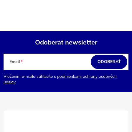
Odoberať newsletter
Z
á
Email
ODOBERAŤ
p
Vložením e-mailu súhlasíte s
podmienkami ochrany osobných
ä
údajov
t
i
e