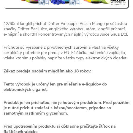
12/60ml longfill príchuť Drifter Pineapple Peach Mango je súčasťou
značky Drifter Bar Juice, anglického výrobcu aróm, longfill príchutí,
e-náplní a shortfill koncentrovaných náplní, výrobcu Juice Sauz Ltd.
Príchute sú vyrábané z prvotriednych surovín a vlastnia všetky
certifikáty potrebné pre predaj v EÚ. Fľaštička má tenké kvapkadlo,
vďaka ktorému poľahky naplníte všetky typy elektronických cigariet.
Zákaz predaja osobám mladším ako 18 rokov.
Tento výrobok je určený len pre miešanie e-liquidov do
elektronických cigariet.
Produkt je len príchuťou, nie je hotovým produktom. Pred použitím
je nutné príchuť zmiešať s bázou/boosterom, prípadne so
samotným rastlinným glycerínom.
Pred upotrebením produktu si dôkladne prečítajte štítok na
fľaštičke/krabičke.