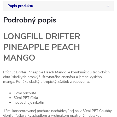
Popis produktu
Podrobný popis
LONGFILL DRIFTER
PINEAPPLE PEACH
MANGO
Príchuť Drifter Pineapple Peach Mango je kombináciou tropických
chutí sladkých broskýň, šťavnatého ananásu a jemne kyslého
manga. Ponúka sladký a tropický zážitok z vapovania.
12ml príchute
60ml PET fľaša
neobsahuje nikotín
12ml koncentovanej príchute nachádzajúcej sa v 60ml PET Chubby
Gorilla fľaške s kvapkadlom a vrchnákom opatreným detskou