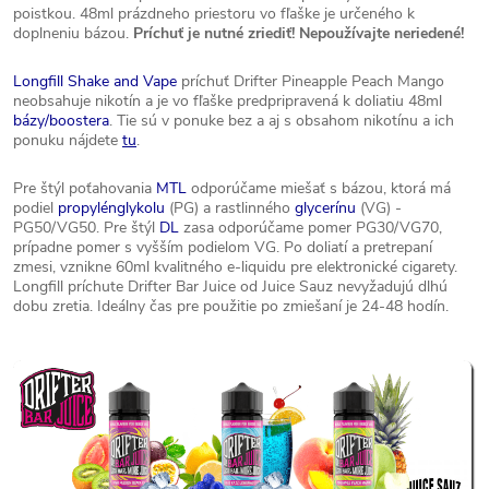
poistkou. 48ml prázdneho priestoru vo fľaške je určeného k
doplneniu bázou.
Príchuť je nutné zriediť! Nepoužívajte neriedené!
Longfill Shake and Vape
príchuť Drifter Pineapple Peach Mango
neobsahuje nikotín a je vo fľaške predpripravená k doliatiu 48ml
bázy/boostera
. Tie sú v ponuke bez a aj s obsahom nikotínu a ich
ponuku nájdete
tu
.
Pre štýl poťahovania
MTL
odporúčame miešať s bázou, ktorá má
podiel
propylénglykolu
(PG) a rastlinného
glycerínu
(VG) -
PG50/VG50. Pre štýl
DL
zasa odporúčame pomer PG30/VG70,
prípadne pomer s vyšším podielom VG. Po doliatí a pretrepaní
zmesi, vznikne 60ml kvalitného e-liquidu pre elektronické cigarety.
Longfill príchute Drifter Bar Juice od Juice Sauz nevyžadujú dlhú
dobu zretia. Ideálny čas pre použitie po zmiešaní je 24-48 hodín.