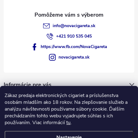
info
@
novacigareta.sk
+421 910 535 045
https://www.fb.com/NovaCigareta
novacigareta.sk
Informácie pre vás
Zákaz predaja elektronických cigariet a príslušenstva
Nákupný košík
osobám mladším ako 18 rokov. Na zlepšovanie služieb a
analýzu návštevnosti používame súbory cookie. Ďalším
prechádzaním tohto webu vyjadrujete súhlas s ich
0
KS /
€0
používaním. Viac informácií
tu
.
Nastavenie