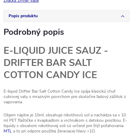
Značka:
Drifter Vape
Popis produktu
Podrobný popis
E-LIQUID JUICE SAUZ -
DRIFTER BAR SALT
COTTON CANDY ICE
E-liquid Drifter Bar Salt Cotton Candy Ice spája klasickú chuť
cukrovej vaty s mrazivým povrchom pre skutočne ľadový zážitok z
vapovania.
Objem náplne je 10ml, obsahuje nikotínovú soľ a nachádza sa v 10
ml PET fľaštičke s kvapkadlom a vrchnákom s detskou poistkou. E-
liquidy s obsahom nikotínovej soli sú určené pre štýl poťahovania
MTL
a to pri odpore použitej žeraviacej hlavy >1Ω.