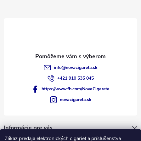
i
e
info
@
novacigareta.sk
+421 910 535 045
https://www.fb.com/NovaCigareta
novacigareta.sk
Informácie pre vás
Zákaz predaja elektronických cigariet a príslušenstva