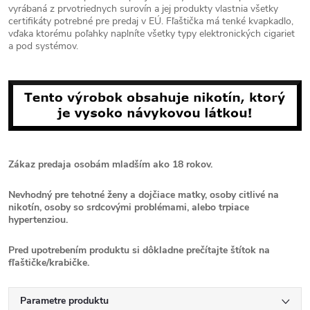
vyrábaná z prvotriednych surovín a jej produkty vlastnia všetky
certifikáty potrebné pre predaj v EÚ. Fľaštička má tenké kvapkadlo,
vďaka ktorému poľahky naplníte všetky typy elektronických cigariet
a pod systémov.
Zákaz predaja osobám mladším ako 18 rokov.
Nevhodný pre tehotné ženy a dojčiace matky, osoby citlivé na
nikotín, osoby so srdcovými problémami, alebo trpiace
hypertenziou.
Pred upotrebením produktu si dôkladne prečítajte štítok na
fľaštičke/krabičke.
Parametre produktu