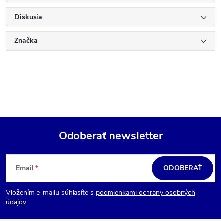
Diskusia
Značka
Odoberať newsletter
Z
á
Email
ODOBERAŤ
p
Vložením e-mailu súhlasíte s
podmienkami ochrany osobných
ä
údajov
t