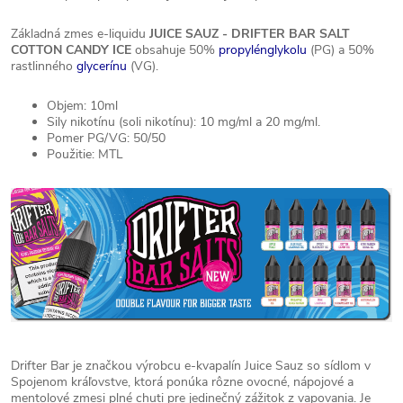
Základná zmes e-liquidu
JUICE SAUZ - DRIFTER BAR SALT
COTTON CANDY ICE
obsahuje 50%
propylénglykolu
(PG) a 50%
rastlinného
glycerínu
(VG).
Objem: 10ml
Sily nikotínu (soli nikotínu): 10 mg/ml a 20 mg/ml.
Pomer PG/VG: 50/50
Použitie: MTL
Drifter Bar je značkou výrobcu e-kvapalín Juice Sauz so sídlom v
Spojenom kráľovstve, ktorá ponúka rôzne ovocné, nápojové a
mentolové zmesi plné chuti pre jedinečný zážitok z vapovania. Je