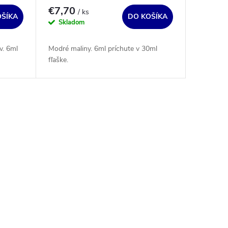
€7,70
/ ks
OŠÍKA
DO KOŠÍKA
Skladom
v. 6ml
Modré maliny. 6ml príchute v 30ml
fľaške.