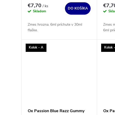
€7,70
€7,
/ ks
DO KOŠÍKA
Skladom
Skl
Zmes hrozna. 6ml príchute v 30ml
Zmes m
fľaške.
6ml prí
Kolok - A
Kolok 
Ox Passion Blue Razz Gummy
Ox Pa