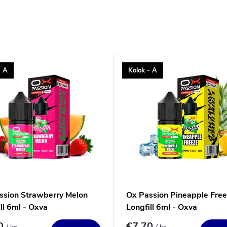
- A
Kolok - A
ssion Strawberry Melon
Ox Passion Pineapple Fre
ll 6ml - Oxva
Longfill 6ml - Oxva
70
€7,70