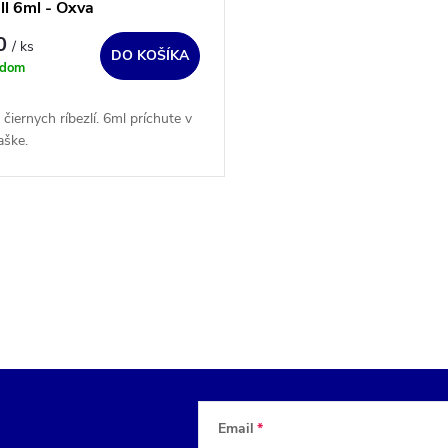
ll 6ml - Oxva
70
/ ks
DO KOŠÍKA
adom
 čiernych ríbezlí. 6ml príchute v
aške.
Email