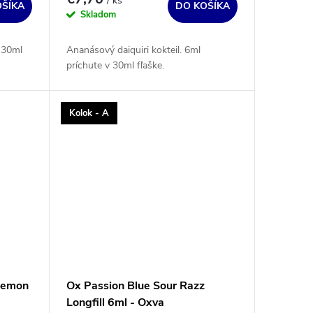
/ ks
OŠÍKA
DO KOŠÍKA
Skladom
 30ml
Ananásový daiquiri kokteil. 6ml
príchute v 30ml fľaške.
Kolok - A
Lemon
Ox Passion Blue Sour Razz
Longfill 6ml - Oxva