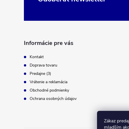
i
á
e
p
p
ä
r
t
v
i
Informácie pre vás
k
e
y
Kontakt
v
Doprava tovaru
Predajne (3)
ý
Vrátenie a reklamácia
p
Obchodné podmienky
i
Ochrana osobných údajov
s
u
Zákaz predaj
mladším ako