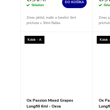
/ ks
t
DO KOŠÍKA
Skladom
Skl
o
v
Zmes jahôd, malín a čerešní. 6ml
Zmes j
príchute v 30ml fľaške.
príchut
Kolok - A
Kolok 
Ox Passion Mixed Grapes
Ox Pa
Longfill 6ml - Oxva
Longfi