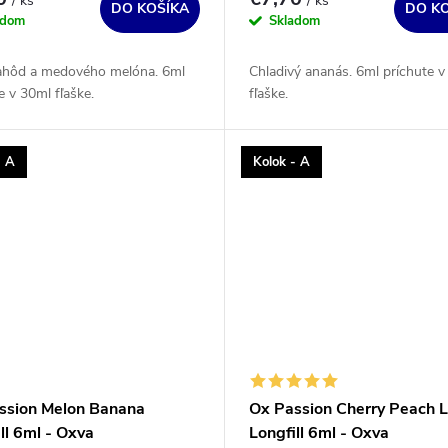
/ ks
/ ks
DO KOŠÍKA
DO K
adom
Skladom
ahôd a medového melóna. 6ml
Chladivý ananás. 6ml príchute v
e v 30ml fľaške.
fľaške.
- A
Kolok - A
ssion Melon Banana
Ox Passion Cherry Peach 
ll 6ml - Oxva
Longfill 6ml - Oxva