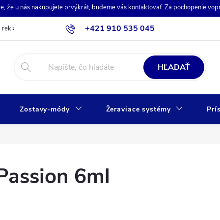
de, že u nás nakupujete prvýkrát, budeme vás kontaktovať. Za pochopenie vo
+421 910 535 045
a reklamácia
Obchodné podmienky
Ochrana osobných údajov
HĽADAŤ
Zostavy-módy
Žeraviace systémy
Prí
 Passion 6ml