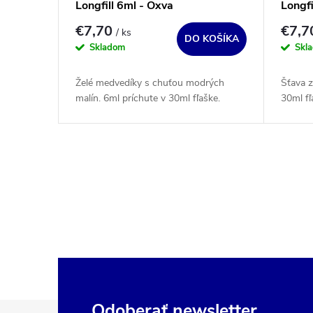
Longfill 6ml - Oxva
Longfi
€7,70
€7,
/ ks
DO KOŠÍKA
Skladom
Skl
Želé medvedíky s chuťou modrých
Šťava z
malín. 6ml príchute v 30ml fľaške.
30ml fľ
O
v
l
á
d
a
c
Z
Odoberať newsletter