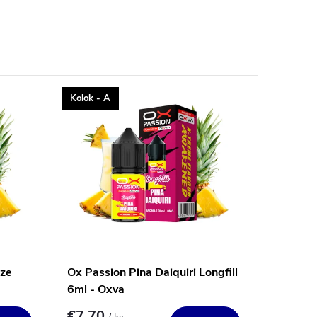
Kolok - A
eze
Ox Passion Pina Daiquiri Longfill
6ml - Oxva
€7,70