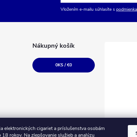
Vložením e-mailu súhlasíte s
podmienka
Nákupný košík
0
KS /
€0
a elektronických cigariet a príslušenstva osobám
 18 rokov. Na zlepšovanie služieb a analýzu