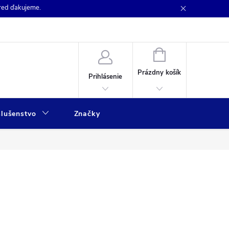
pred ďakujeme.
NÁKUPNÝ
KOŠÍK
Prázdny košík
Prihlásenie
slušenstvo
Značky