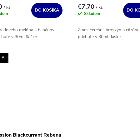
70
€7,70
/ ks
/ ks
DO KOŠÍKA
DO K
adom
Skladom
edového melóna a banánov.
Zmes čerešní, broskýň a citróno
chute v 30ml fľaške.
príchute v 30ml fľaške.
- A
ssion Blackcurrant Rebena