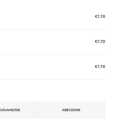
€7,70
€7,70
€7,70
DÁVANEJŠIE
ABECEDNE