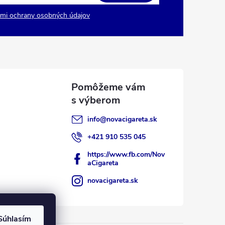
mi ochrany osobných údajov
info
@
novacigareta.sk
+421 910 535 045
https://www.fb.com/Nov
aCigareta
novacigareta.sk
Súhlasím