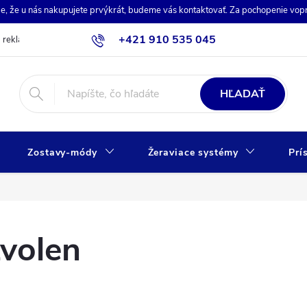
de, že u nás nakupujete prvýkrát, budeme vás kontaktovať. Za pochopenie vo
+421 910 535 045
a reklamácia
Obchodné podmienky
Ochrana osobných údajov
HĽADAŤ
Zostavy-módy
Žeraviace systémy
Prí
volen