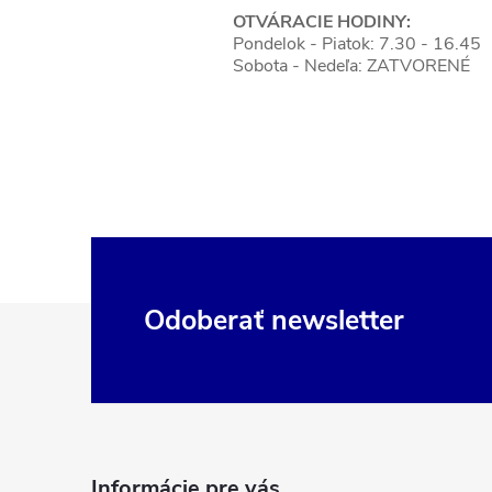
OTVÁRACIE HODINY:
Pondelok - Piatok: 7.30 - 16.45
Sobota - Nedeľa: ZATVORENÉ
Z
Odoberať newsletter
á
p
ä
t
i
Informácie pre vás