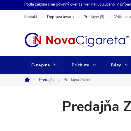
Prejsť
Podľa zákona sme povinný overiť si vek nakupujúceho. V prípa
na
obsah
Kontakt
Doprava tovaru
Predajne (3)
Vrátenie 
E-náplne
Príchute
Bázy
Predajňa
Predajňa Zvolen
Domov
Predajňa Z