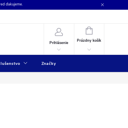
pred ďakujeme.
NÁKUPNÝ
KOŠÍK
Prázdny košík
Prihlásenie
slušenstvo
Značky