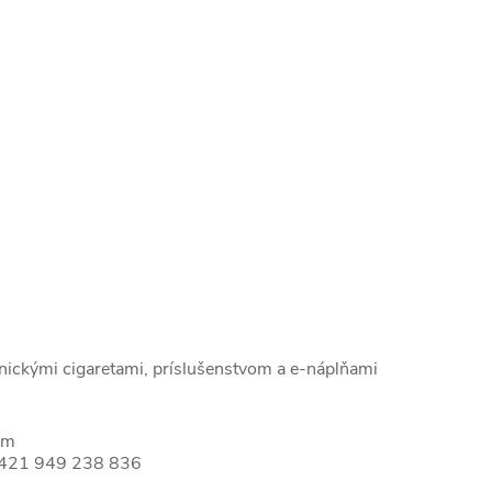
onickými cigaretami, príslušenstvom a e-náplňami
om
421 949 238 836