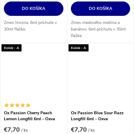
DO KOŠÍKA
DO KOŠÍKA
Zmes hrozna. 6ml príchute v
Zmes medového melóna a
30ml fľaške.
banánov. 6ml príchute v 30ml
fľaške.
Kolok - A
Kolok - A
Ox Passion Cherry Peach
Ox Passion Blue Sour Razz
Lemon Longfill 6ml - Oxva
Longfill 6ml - Oxva
€7,70
€7,70
/ ks
/ ks