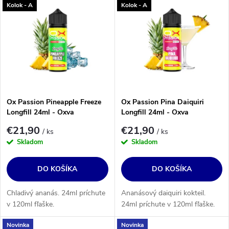
Kolok - A
Kolok - A
Ox Passion Pineapple Freeze
Ox Passion Pina Daiquiri
Longfill 24ml - Oxva
Longfill 24ml - Oxva
€21,90
€21,90
/ ks
/ ks
Skladom
Skladom
DO KOŠÍKA
DO KOŠÍKA
Chladivý ananás. 24ml príchute
Ananásový daiquiri kokteil.
v 120ml fľaške.
24ml príchute v 120ml fľaške.
Novinka
Novinka