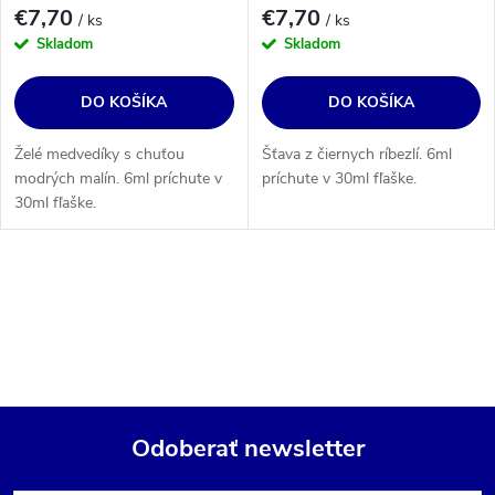
€7,70
€7,70
/ ks
/ ks
Skladom
Skladom
DO KOŠÍKA
DO KOŠÍKA
Želé medvedíky s chuťou
Šťava z čiernych ríbezlí. 6ml
modrých malín. 6ml príchute v
príchute v 30ml fľaške.
30ml fľaške.
O
v
l
á
d
Odoberať newsletter
a
Z
c