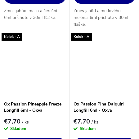
Zmes jahôd, malín a čerešní.
Zmes jahôd a medového
6ml príchute v 30ml fľaške.
melóna. 6ml príchute v 30ml
fľaške.
Kolok - A
Kolok - A
Ox Passion Pineapple Freeze
Ox Passion Pina Daiquiri
Longfill 6ml - Oxva
Longfill 6ml - Oxva
€7,70
€7,70
/ ks
/ ks
Skladom
Skladom