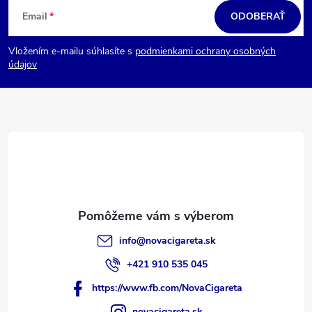
á
Email
ODOBERAŤ
i
p
e
Vložením e-mailu súhlasíte s
podmienkami ochrany osobných
ä
p
údajov
t
r
i
v
e
k
y
v
ý
p
i
info
@
novacigareta.sk
s
+421 910 535 045
u
https://www.fb.com/NovaCigareta
novacigareta.sk