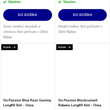
Skladom
Skladom
DO KOŠÍKA
DO KOŠÍKA
Zmes čerešní, broskýň a
Modré maliny. 6ml príchute v
citrónov. 6ml príchute v 30ml
30ml fľaške.
fľaške.
Kolok - A
Kolok - A
Ox Passion Blue Razz Gummy
Ox Passion Blackcurrant
Longfill 6ml - Oxva
Rebena Longfill 6ml - Oxva