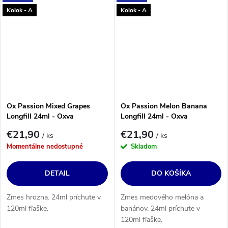
Kolok - A
Kolok - A
Ox Passion Mixed Grapes
Ox Passion Melon Banana
Longfill 24ml - Oxva
Longfill 24ml - Oxva
€21,90
€21,90
/ ks
/ ks
Momentálne nedostupné
Skladom
DETAIL
DO KOŠÍKA
Zmes hrozna. 24ml príchute v
Zmes medového melóna a
120ml fľaške.
banánov. 24ml príchute v
120ml fľaške.