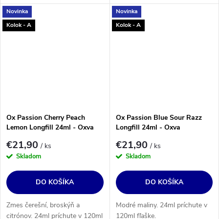
Novinka
Novinka
Kolok - A
Kolok - A
Ox Passion Cherry Peach
Ox Passion Blue Sour Razz
Lemon Longfill 24ml - Oxva
Longfill 24ml - Oxva
€21,90
€21,90
/ ks
/ ks
Skladom
Skladom
DO KOŠÍKA
DO KOŠÍKA
Zmes čerešní, broskýň a
Modré maliny. 24ml príchute v
citrónov. 24ml príchute v 120ml
120ml fľaške.