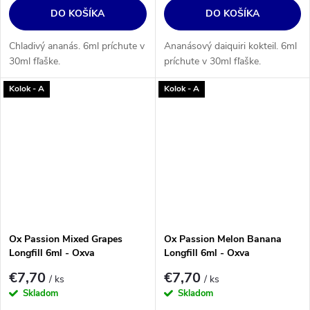
DO KOŠÍKA
DO KOŠÍKA
Chladivý ananás. 6ml príchute v
Ananásový daiquiri kokteil. 6ml
30ml fľaške.
príchute v 30ml fľaške.
Kolok - A
Kolok - A
Ox Passion Mixed Grapes
Ox Passion Melon Banana
Longfill 6ml - Oxva
Longfill 6ml - Oxva
€7,70
€7,70
/ ks
/ ks
Skladom
Skladom