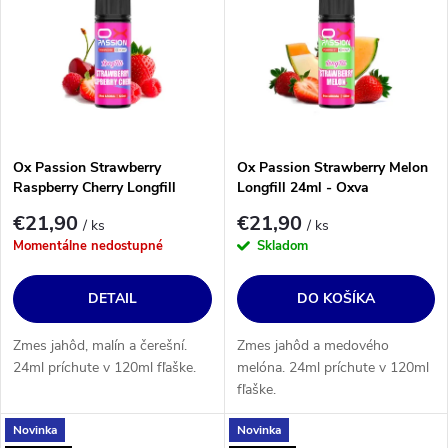
Najpredávanejšie
p
i
i
Abecedne
e
s
p
p
r
r
o
o
Ox Passion Strawberry
Ox Passion Strawberry Melon
d
Raspberry Cherry Longfill
Longfill 24ml - Oxva
d
24ml - Oxva
u
€21,90
€21,90
u
/ ks
/ ks
k
Momentálne nedostupné
Skladom
k
t
t
DETAIL
DO KOŠÍKA
o
o
v
v
Zmes jahôd, malín a čerešní.
Zmes jahôd a medového
24ml príchute v 120ml fľaške.
melóna. 24ml príchute v 120ml
fľaške.
Novinka
Novinka