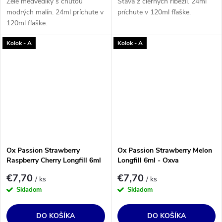
Želé medvedíky s chuťou
Šťava z čiernych ríbezlí. 24ml
modrých malín. 24ml príchute v
príchute v 120ml fľaške.
120ml fľaške.
Kolok - A
Kolok - A
Ox Passion Strawberry
Ox Passion Strawberry Melon
Raspberry Cherry Longfill 6ml
Longfill 6ml - Oxva
- Oxva
€7,70
€7,70
/ ks
/ ks
Skladom
Skladom
DO KOŠÍKA
DO KOŠÍKA