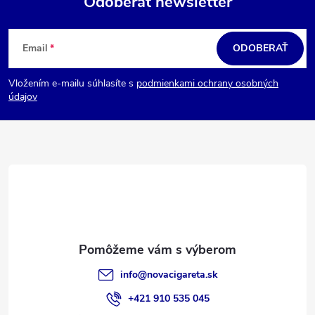
Odoberať newsletter
Z
á
Email
ODOBERAŤ
p
Vložením e-mailu súhlasíte s
podmienkami ochrany osobných
ä
údajov
t
i
e
info
@
novacigareta.sk
+421 910 535 045