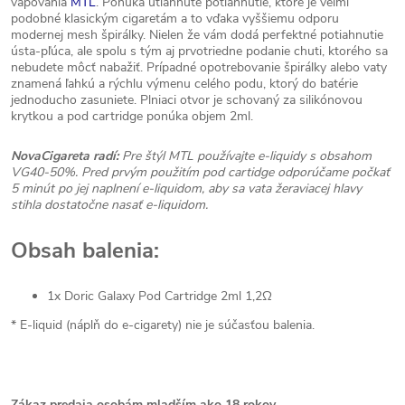
vapovania
MTL
. Ponúka utiahnuté potiahnutie, ktoré je veľmi
podobné klasickým cigaretám a to vďaka vyššiemu odporu
modernej mesh špirálky. Nielen že vám dodá perfektné potiahnutie
ústa-pľúca, ale spolu s tým aj prvotriedne podanie chuti, ktorého sa
nebudete môcť nabažiť. Prípadné opotrebovanie špirálky alebo vaty
znamená ľahkú a rýchlu výmenu celého podu, ktorý do batérie
jednoducho zasuniete. Plniaci otvor je schovaný za silikónovou
krytkou a pod cartridge ponúka objem 2ml.
NovaCigareta radí:
Pre štýl MTL používajte e-liquidy s obsahom
VG40-50%. Pred prvým použitím pod cartidge odporúčame počkať
5 minút po jej naplnení e-liquidom, aby sa vata žeraviacej hlavy
stihla dostatočne nasať e-liquidom.
Obsah balenia:
1x Doric Galaxy Pod Cartridge 2ml 1,2Ω
* E-liquid (náplň do e-cigarety) nie je súčasťou balenia.
Zákaz predaja osobám mladším ako 18 rokov.