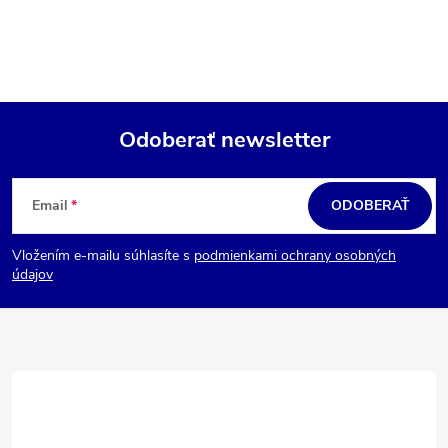
Odoberať newsletter
Z
á
Email
ODOBERAŤ
p
Vložením e-mailu súhlasíte s
podmienkami ochrany osobných
ä
údajov
t
i
e