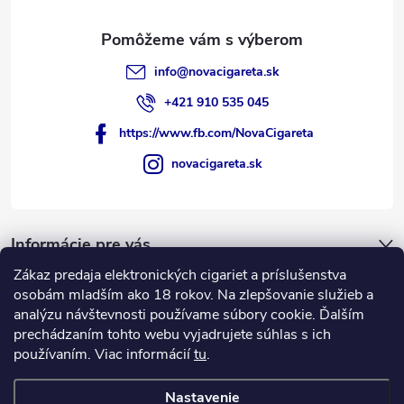
info
@
novacigareta.sk
+421 910 535 045
https://www.fb.com/NovaCigareta
novacigareta.sk
Informácie pre vás
Zákaz predaja elektronických cigariet a príslušenstva
osobám mladším ako 18 rokov. Na zlepšovanie služieb a
Nákupný košík
analýzu návštevnosti používame súbory cookie. Ďalším
prechádzaním tohto webu vyjadrujete súhlas s ich
0
KS /
€0
používaním. Viac informácií
tu
.
Nastavenie
Copyright 2026
NovaCigareta.sk
. Všetky práva vyhradené.