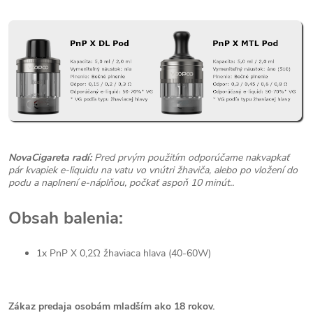
NovaCigareta radí:
Pred prvým použitím odporúčame nakvapkať
pár kvapiek e-liquidu na vatu vo vnútri žhaviča, alebo po vložení do
podu a naplnení e-náplňou, počkať aspoň 10 minút..
Obsah balenia:
1x PnP X 0,2Ω žhaviaca hlava (40-60W)
Zákaz predaja osobám mladším ako 18 rokov.