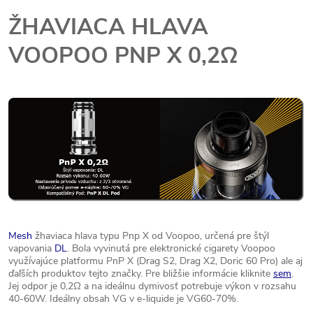
ŽHAVIACA HLAVA
VOOPOO PNP X 0,2Ω
Mesh
žhaviaca hlava typu Pnp X od Voopoo, určená pre štýl
vapovania
DL
. Bola vyvinutá pre elektronické cigarety Voopoo
využívajúce platformu PnP X (Drag S2, Drag X2, Doric 60 Pro) ale aj
ďaľších produktov tejto značky. Pre bližšie informácie kliknite
sem
.
Jej odpor je 0,2Ω a na ideálnu dymivosť potrebuje výkon v rozsahu
40-60W. Ideálny obsah VG v e-liquide je VG60-70%.