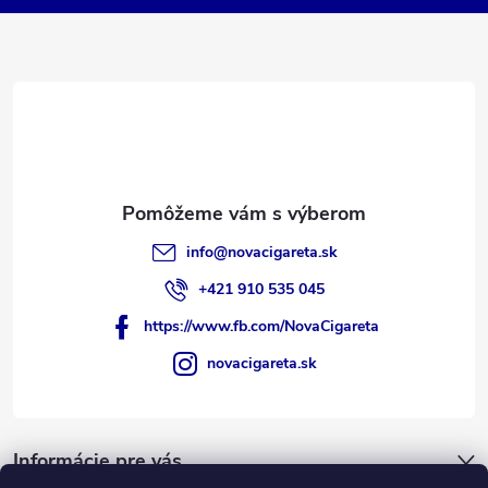
t
i
e
info
@
novacigareta.sk
+421 910 535 045
https://www.fb.com/NovaCigareta
novacigareta.sk
Informácie pre vás