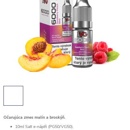
Očarujúca zmes malín a broskýň.
10ml Salt e-náplň (PG50/VG50).