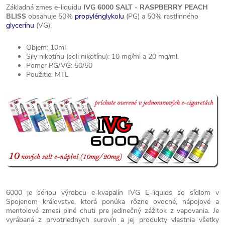
Základná zmes e-liquidu
IVG 6000 SALT - RASPBERRY PEACH
BLISS
obsahuje 50%
propylénglykolu
(PG) a 50% rastlinného
glycerínu
(VG).
Objem: 10ml
Sily nikotínu (soli nikotínu): 10 mg/ml a 20 mg/ml.
Pomer PG/VG: 50/50
Použitie: MTL
6000 je sériou výrobcu e-kvapalín IVG E-liquids so sídlom v
Spojenom kráľovstve, ktorá ponúka rôzne ovocné, nápojové a
mentolové zmesi plné chuti pre jedinečný zážitok z vapovania. Je
vyrábaná z prvotriednych surovín a jej produkty vlastnia všetky