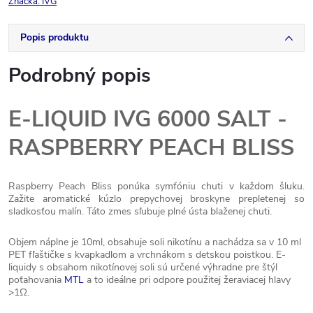
Značka:
IVG
Popis produktu
Podrobný popis
E-LIQUID IVG 6000 SALT -
RASPBERRY PEACH BLISS
Raspberry Peach Bliss ponúka symfóniu chuti v každom šluku.
Zažite aromatické kúzlo prepychovej broskyne prepletenej so
sladkosťou malín. Táto zmes sľubuje plné ústa blaženej chuti.
Objem náplne je 10ml, obsahuje soli nikotínu a nachádza sa v 10 ml
PET fľaštičke s kvapkadlom a vrchnákom s detskou poistkou. E-
liquidy s obsahom nikotínovej soli sú určené výhradne pre štýl
poťahovania
MTL
a to ideálne pri odpore použitej žeraviacej hlavy
>1Ω.