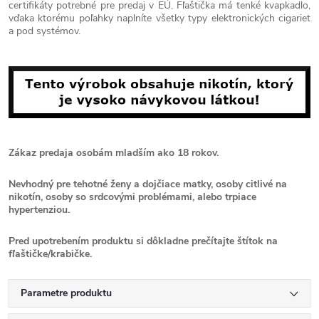
certifikáty potrebné pre predaj v EÚ. Fľaštička má tenké kvapkadlo,
vďaka ktorému poľahky naplníte všetky typy elektronických cigariet
a pod systémov.
Zákaz predaja osobám mladším ako 18 rokov.
Nevhodný pre tehotné ženy a dojčiace matky, osoby citlivé na
nikotín, osoby so srdcovými problémami, alebo trpiace
hypertenziou.
Pred upotrebením produktu si dôkladne prečítajte štítok na
fľaštičke/krabičke.
Parametre produktu