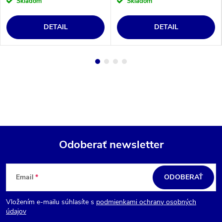
Skladom
Skladom
DETAIL
DETAIL
Odoberať newsletter
Z
á
Email
ODOBERAŤ
p
Vložením e-mailu súhlasíte s
podmienkami ochrany osobných
ä
údajov