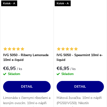
Kolok - A
Kolok - A
mg/ml.
IVG 5050 - Riberry Lemonade
IVG 5050 - Spearmint 10ml e-
10ml e-liquid
liquid
€6,95
€6,95
/ ks
/ ks
Skladom
Skladom
DETAIL
DETAIL
Limonáda s čiernymi ríbezľami a
Mätová žuvačka. 10ml e-náplň
lesným ovocím. 10ml e-náplň
(PG50/VG50). Nikotín