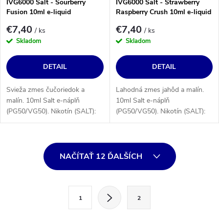
IVG6000 Salt - Sourberry
IVG6000 Salt - Strawberry
Fusion 10ml e-liquid
Raspberry Crush 10ml e-liquid
€7,40
€7,40
/ ks
/ ks
Skladom
Skladom
DETAIL
DETAIL
Svieža zmes čučoriedok a
Lahodná zmes jahôd a malín.
malín. 10ml Salt e-náplň
10ml Salt e-náplň
(PG50/VG50). Nikotín (SALT):
(PG50/VG50). Nikotín (SALT):
10 alebo 20 mg/ml.
10 alebo 20 mg/ml.
O
NAČÍTAŤ 12 ĎALŠÍCH
v
l
S
á
1
2
t
d