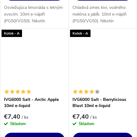
Osviežujúca limonáda s letným
Chladivá zmes kivi, vodného
ovocím. 10ml e-náplň
melóna a jabĺk. 10ml e-náplň
(PG50/VG50). Nikotín
(PG50/VG50). Nikotín
(KLASICKÝ): 3, 6, 12 alebo 18
(KLASICKÝ): 3, 6, 12 alebo 18
Kolok - A
Kolok - A
mg/ml.
mg/ml.
IVG6000 Salt - Arctic Apple
IVG6000 Salt - Berrylicious
10ml e-liquid
Blast 10ml e-liquid
€7,40
€7,40
/ ks
/ ks
Skladom
Skladom