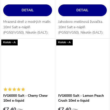
DETAIL
DETAIL
Mrazená dreň z modrých malín.
Jahodovo-melónová žuvačka.
10ml Salt e-náplň
10ml Salt e-náplň
(PG50/VG50). Nikotín (SALT):
(PG50/VG50). Nikotín (SALT):
10 alebo 20 mg/ml.
10 alebo 20 mg/ml.
Kolok - A
Kolok - A
IVG6000 Salt - Cherry Chew
IVG6000 Salt - Lemon Peach
10ml e-liquid
Crush 10ml e-liquid
€7,40
€7,40
/ ks
/ ks