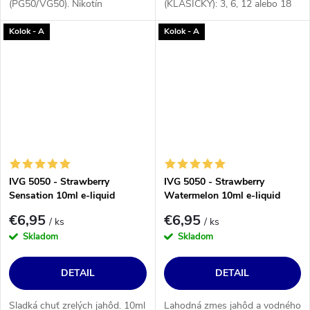
(PG50/VG50). Nikotín
(KLASICKÝ): 3, 6, 12 alebo 18
(KLASICKÝ): 3, 6, 12 alebo 18
mg/ml.
Kolok - A
Kolok - A
mg/ml.
IVG 5050 - Strawberry
IVG 5050 - Strawberry
Sensation 10ml e-liquid
Watermelon 10ml e-liquid
€6,95
€6,95
/ ks
/ ks
Skladom
Skladom
DETAIL
DETAIL
Sladká chuť zrelých jahôd. 10ml
Lahodná zmes jahôd a vodného