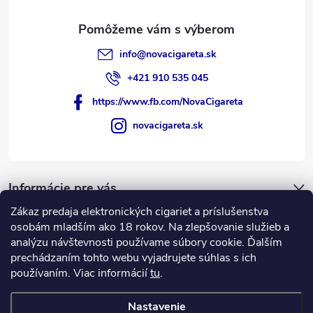
info
@
novacigareta.sk
+421 910 535 045
https://www.fb.com/NovaCigareta
novacigareta.sk
Informácie pre vás
Zákaz predaja elektronických cigariet a príslušenstva
Nákupný košík
osobám mladším ako 18 rokov. Na zlepšovanie služieb a
analýzu návštevnosti používame súbory cookie. Ďalším
prechádzaním tohto webu vyjadrujete súhlas s ich
0
KS /
€0
používaním. Viac informácií
tu
.
Nastavenie
Copyright 2026
NovaCigareta.sk
. Všetky práva vyhradené.