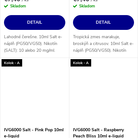
Skladom
Skladom
DETAIL
DETAIL
Lahodné čerešne. 10ml Salt e-
Tropická zmes marakuje,
náplň (PG50/VG50). Nikotín
broskýň a citrusov. 10ml Salt e-
(SALT): 10 alebo 20 mg/ml.
náplň (PG50/VG50). Nikotín
(SALT): 10 alebo 20 mg/ml.
Kolok - A
Kolok - A
IVG6000 Salt - Pink Pop 10ml
IVG6000 Salt - Raspberry
e-liquid
Peach Bliss 10ml e-liquid