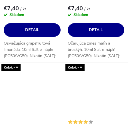
€7,40
€7,40
/ ks
/ ks
Skladom
Skladom
DETAIL
DETAIL
Osviežujúca grapefruitová
Očarujúca zmes malín a
limonáda. 10ml Salt e-náplň
broskýň. 10ml Salt e-náplň
(PG50/VG50). Nikotín (SALT):
(PG50/VG50). Nikotín (SALT):
10 alebo 20 mg/ml.
10 alebo 20 mg/ml.
Kolok - A
Kolok - A