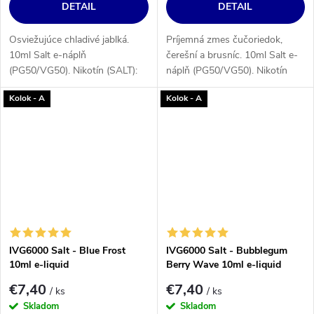
DETAIL
DETAIL
Osviežujúce chladivé jablká.
Príjemná zmes čučoriedok,
10ml Salt e-náplň
čerešní a brusníc. 10ml Salt e-
(PG50/VG50). Nikotín (SALT):
náplň (PG50/VG50). Nikotín
10 alebo 20 mg/ml.
(SALT): 10 alebo 20 mg/ml.
Kolok - A
Kolok - A
IVG6000 Salt - Blue Frost
IVG6000 Salt - Bubblegum
10ml e-liquid
Berry Wave 10ml e-liquid
€7,40
€7,40
/ ks
/ ks
Skladom
Skladom