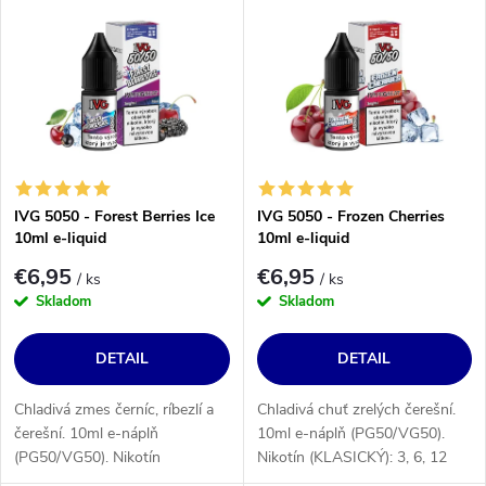
IVG 5050 - Forest Berries Ice
IVG 5050 - Frozen Cherries
10ml e-liquid
10ml e-liquid
€6,95
€6,95
/ ks
/ ks
Skladom
Skladom
DETAIL
DETAIL
Chladivá zmes černíc, ríbezlí a
Chladivá chuť zrelých čerešní.
čerešní. 10ml e-náplň
10ml e-náplň (PG50/VG50).
(PG50/VG50). Nikotín
Nikotín (KLASICKÝ): 3, 6, 12
(KLASICKÝ): 3, 6, 12 alebo 18
alebo 18 mg/ml.