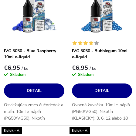
Najpredávanejšie
p
i
i
Abecedne
e
s
p
p
r
r
o
o
IVG 5050 - Blue Raspberry
IVG 5050 - Bubblegum 10ml
d
10ml e-liquid
e-liquid
d
u
€6,95
€6,95
u
/ ks
/ ks
k
Skladom
Skladom
k
t
t
DETAIL
DETAIL
o
o
v
v
Osviežujúca zmes čučoriedok a
Ovocná žuvačka. 10ml e-náplň
malín. 10ml e-náplň
(PG50/VG50). Nikotín
(PG50/VG50). Nikotín
(KLASICKÝ): 3, 6, 12 alebo 18
(KLASICKÝ): 3, 6, 12 alebo 18
mg/ml.
Kolok - A
Kolok - A
mg/ml.