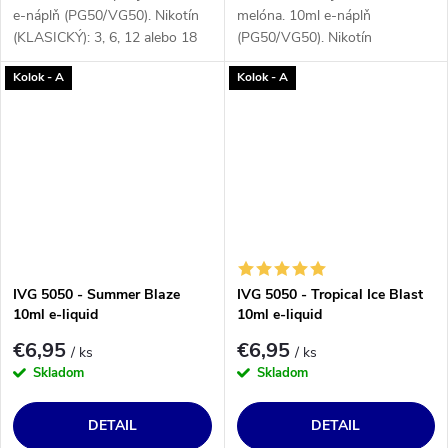
e-náplň (PG50/VG50). Nikotín
melóna. 10ml e-náplň
(KLASICKÝ): 3, 6, 12 alebo 18
(PG50/VG50). Nikotín
mg/ml.
(KLASICKÝ): 3, 6, 12 alebo 18
Kolok - A
Kolok - A
mg/ml.
IVG 5050 - Summer Blaze
IVG 5050 - Tropical Ice Blast
10ml e-liquid
10ml e-liquid
€6,95
€6,95
/ ks
/ ks
Skladom
Skladom
DETAIL
DETAIL