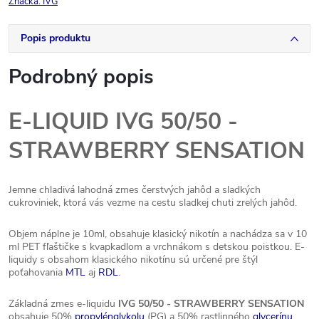
Značka:
IVG
Popis produktu
Podrobný popis
E-LIQUID IVG 50/50 -
STRAWBERRY SENSATION
Jemne chladivá lahodná zmes čerstvých jahôd a sladkých
cukroviniek, ktorá vás vezme na cestu sladkej chuti zrelých jahôd.
Objem náplne je 10ml, obsahuje klasický nikotín a nachádza sa v 10
ml PET fľaštičke s kvapkadlom a vrchnákom s detskou poistkou. E-
liquidy s obsahom klasického nikotínu sú určené pre štýl
poťahovania
MTL
aj
RDL
.
Základná zmes e-liquidu
IVG 50/50 - STRAWBERRY SENSATION
obsahuje 50%
propylénglykolu
(PG) a 50% rastlinného
glycerínu