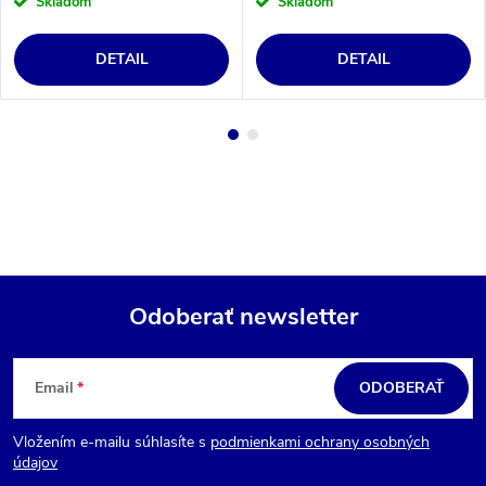
Skladom
Skladom
DETAIL
DETAIL
Odoberať newsletter
Z
á
Email
ODOBERAŤ
p
Vložením e-mailu súhlasíte s
podmienkami ochrany osobných
ä
údajov