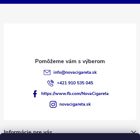
t
i
e
info
@
novacigareta.sk
+421 910 535 045
https://www.fb.com/NovaCigareta
novacigareta.sk
Informácie pre vás