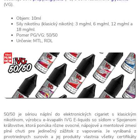
(VG).
Objem: 10ml
Sily nikotínu (klasický nikotín): 3 mg/ml, 6 mg/ml, 12 mg/ml a
18 mg/ml.
Pomer PG/VG: 50/50
Určenie: MTL, RDL
50/50 je sériou náplní do elektronických cigariet s klasickým
nikotínom, výrobcu e-kvapalín IVG E-liquids so sídlom v Spojenom
kráľovstve, ktorá ponúka rôzne ovocné, nápojové a mentolové zmesi
plné chuti pre jedinečný zážitok z vapovania. Je vyrábaná z
prvotriednych surovín a jej produkty vlastnia všetky certifikáty