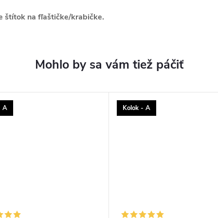
štítok na fľaštičke/krabičke.
- A
Kolok - A