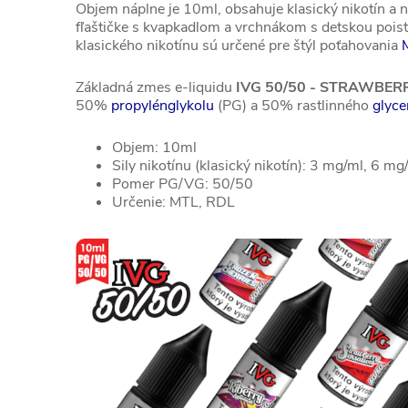
Objem náplne je 10ml, obsahuje klasický nikotín a
fľaštičke s kvapkadlom a vrchnákom s detskou pois
klasického nikotínu sú určené pre štýl poťahovania
Základná zmes e-liquidu
IVG 50/50 - STRAWBE
50%
propylénglykolu
(PG) a 50% rastlinného
glyce
Objem: 10ml
Sily nikotínu (klasický nikotín): 3 mg/ml, 6 
Pomer PG/VG: 50/50
Určenie: MTL, RDL