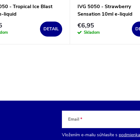
50 - Tropical Ice Blast
IVG 5050 - Strawberry
-liquid
Sensation 10ml e-liquid
5
€6,95
DETAIL
D
adom
Skladom
Email
Vložením e-mailu súhlasíte s
podmienka