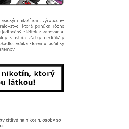
 klasickým nikotínom, výrobcu e-
ráľovstve, ktorá ponúka rôzne
 jedinečný zážitok z vapovania.
ty vlastnia všetky certifikáty
apkadlo, vďaka ktorému poľahky
ystémov.
 citlivé na nikotín, osoby so
u.