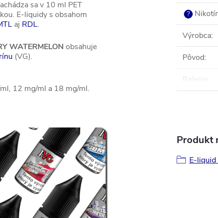
 nachádza sa v 10 ml PET
Nikotí
tkou. E-liquidy s obsahom
?
MTL
aj
RDL
.
Výrobca
:
RRY WATERMELON
obsahuje
rínu
(VG).
Pôvod
:
Balenie
:
mg/ml, 12 mg/ml a 18 mg/ml.
Produkt n
E-liquid