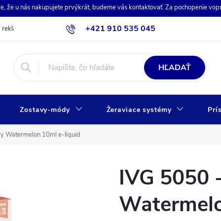
de, že u nás nakupujete prvýkrát, budeme vás kontaktovať. Za pochopenie vo
+421 910 535 045
a reklamácia
Obchodné podmienky
Ochrana osobných údajov
HĽADAŤ
Zostavy-módy
Žeraviace systémy
Prí
y Watermelon 10ml e-liquid
IVG 5050 
Watermelo