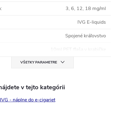
n
:
3, 6, 12, 18 mg/ml
IVG E-liquids
Spojené kráľovstvo
10ml PET fľaša v krabičke
VŠETKY PARAMETRE
ájdete v tejto kategórii
 IVG - náplne do e-cigariet