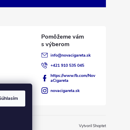
info
@
novacigareta.sk
+421 910 535 045
https://www.fb.com/Nov
aCigareta
novacigareta.sk
Súhlasím
Vytvoril Shoptet