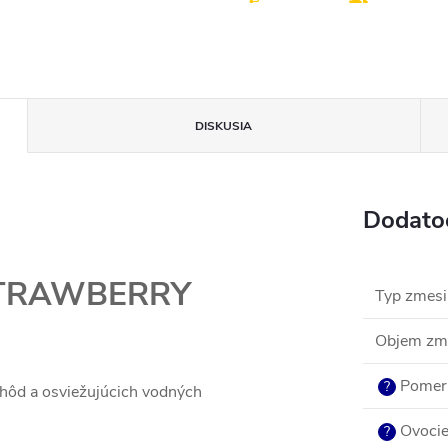
DISKUSIA
Dodato
 STRAWBERRY
Typ zmesi
Objem zm
Pomer
?
ahôd a osviežujúcich vodných
.
Ovoci
?