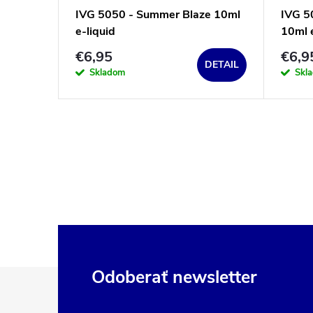
IVG 5050 - Summer Blaze 10ml
IVG 50
e-liquid
10ml e
€6,95
€6,9
DETAIL
Skladom
Skl
Z
Odoberať newsletter
á