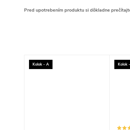
Pred upotrebením produktu si dôkladne prečítajte 
Kolok - A
Kolok 