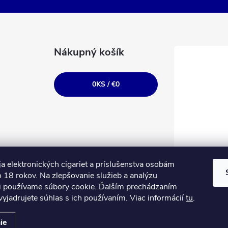
Nákupný košík
0
KS /
€0
a elektronických cigariet a príslušenstva osobám
 18 rokov. Na zlepšovanie služieb a analýzu
i používame súbory cookie. Ďalším prechádzaním
yjadrujete súhlas s ich používaním. Viac informácií
tu
.
ie