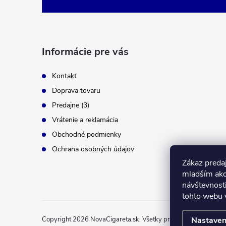
p
ä
t
i
Informácie pre vás
e
Kontakt
Doprava tovaru
Predajne (3)
Vrátenie a reklamácia
Obchodné podmienky
Ochrana osobných údajov
Zákaz predaj
mladším ako
návštevnost
tohto webu v
Copyright 2026
NovaCigareta.sk
. Všetky práva vyhradené.
Nastaven