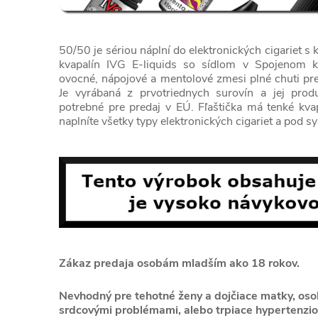
50/50 je sériou náplní do elektronických cigariet s
kvapalín IVG E-liquids so sídlom v Spojenom k
ovocné, nápojové a mentolové zmesi plné chuti pre
Je vyrábaná z prvotriednych surovín a jej produk
potrebné pre predaj v EÚ. Fľaštička má tenké kv
naplníte všetky typy elektronických cigariet a pod s
Zákaz predaja osobám mladším ako 18 rokov.
Nevhodný pre tehotné ženy a dojčiace matky, osoby
srdcovými problémami, alebo trpiace hypertenzio