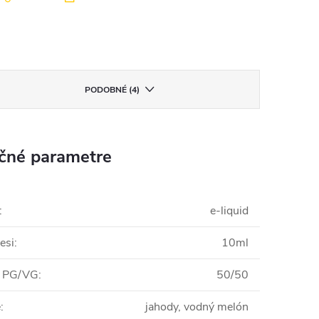
PODOBNÉ (4)
čné parametre
:
e-liquid
esi
:
10ml
 PG/VG
:
50/50
e
:
jahody, vodný melón