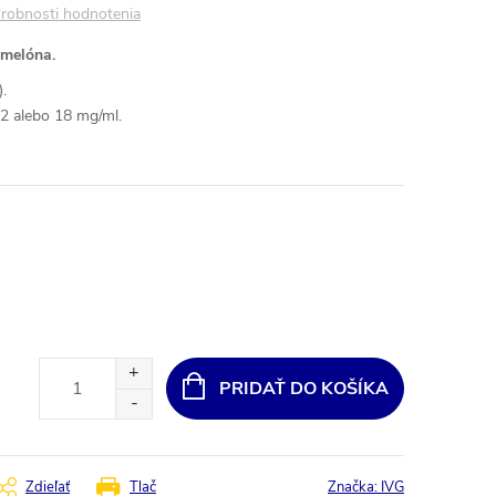
robnosti hodnotenia
 melóna.
.
12 alebo 18 mg/ml.
PRIDAŤ DO KOŠÍKA
Zdieľať
Tlač
Značka:
IVG