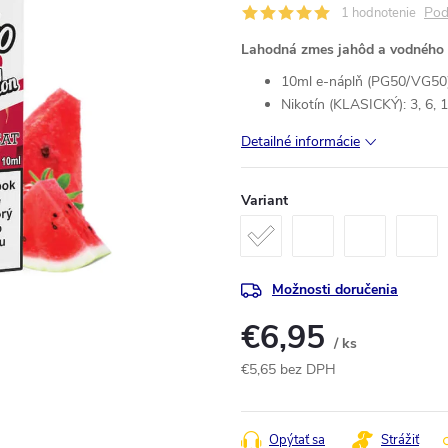
Pod
1 hodnotenie
Lahodná zmes jahôd a vodného
10ml e-náplň (PG50/VG50)
Nikotín (KLASICKÝ): 3, 6, 
Detailné informácie
Variant
Možnosti doručenia
€6,95
/ ks
€5,65 bez DPH
Jednotková
cena:
Opýtať sa
Strážiť