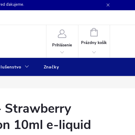
pred ďakujeme.
NÁKUPNÝ
KOŠÍK
Prázdny košík
Prihlásenie
slušenstvo
Značky
- Strawberry
n 10ml e-liquid