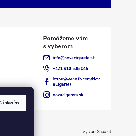
info
@
novacigareta.sk
+421 910 535 045
https://www.fb.com/Nov
aCigareta
novacigareta.sk
Súhlasím
Vytvoril Shoptet