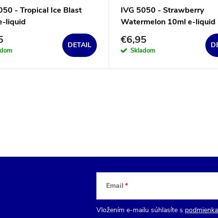
50 - Tropical Ice Blast
IVG 5050 - Strawberry
-liquid
Watermelon 10ml e-liquid
5
€6,95
DETAIL
D
adom
Skladom
Email
Vložením e-mailu súhlasíte s
podmienka