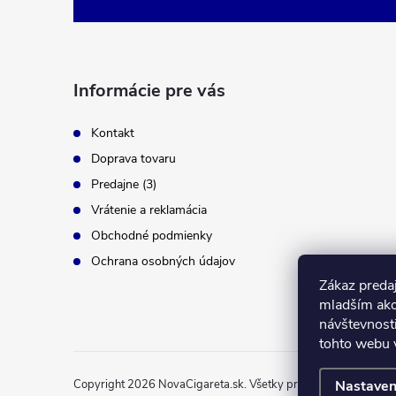
p
ä
t
i
Informácie pre vás
e
Kontakt
Doprava tovaru
Predajne (3)
Vrátenie a reklamácia
Obchodné podmienky
Ochrana osobných údajov
Zákaz predaj
mladším ako
návštevnost
tohto webu v
Copyright 2026
NovaCigareta.sk
. Všetky práva vyhradené.
Nastaven