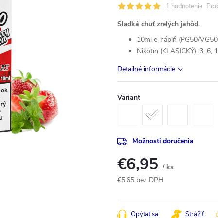
Pod
1 hodnotenie
Sladká chuť zrelých jahôd.
10ml e-náplň (PG50/VG50)
Nikotín (KLASICKÝ): 3, 6, 
Detailné informácie
Variant
Možnosti doručenia
€6,95
/ ks
€5,65 bez DPH
Jednotková
cena:
Opýtať sa
Strážiť