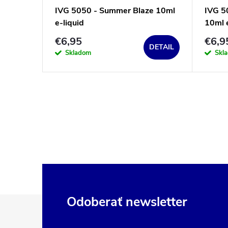
IVG 5050 - Summer Blaze 10ml
IVG 50
e-liquid
10ml e
€6,95
€6,9
DETAIL
Skladom
Skl
Z
Odoberať newsletter
á