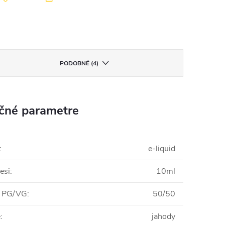
PODOBNÉ (4)
čné parametre
:
e-liquid
esi
:
10ml
 PG/VG
:
50/50
e
:
jahody