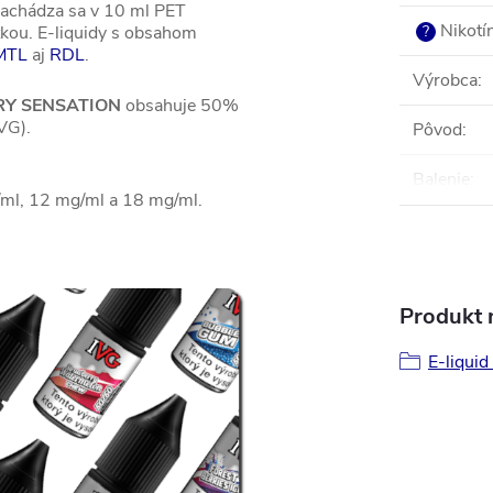
 nachádza sa v 10 ml PET
Nikotí
tkou. E-liquidy s obsahom
?
MTL
aj
RDL
.
Výrobca
:
RY SENSATION
obsahuje 50%
VG).
Pôvod
:
Balenie
:
mg/ml, 12 mg/ml a 18 mg/ml.
Produkt n
E-liquid