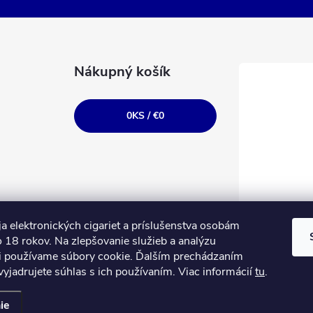
Nákupný košík
0
KS /
€0
a elektronických cigariet a príslušenstva osobám
 18 rokov. Na zlepšovanie služieb a analýzu
i používame súbory cookie. Ďalším prechádzaním
yjadrujete súhlas s ich používaním. Viac informácií
tu
.
ie