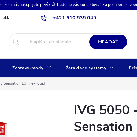
de, že u nás nakupujete prvýkrát, budeme vás kontaktovať. Za pochopenie vo
+421 910 535 045
a reklamácia
Obchodné podmienky
Ochrana osobných údajov
HĽADAŤ
Zostavy-módy
Žeraviace systémy
Prí
y Sensation 10ml e-liquid
IVG 5050 
Sensation 