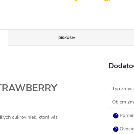
DISKUSIA
Dodato
 STRAWBERRY
Typ zmesi
Objem zm
Pomer
?
kých cukroviniek, ktorá vás
Ovoci
?