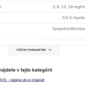
n
:
3, 6, 12, 18 mg/ml
IVG E-liquids
Spojené kráľovstvo
10ml PET fľaša v krabičke
VŠETKY PARAMETRE
ájdete v tejto kategórii
 IVG - náplne do e-cigariet