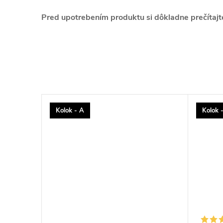
Pred upotrebením produktu si dôkladne prečítajte 
Kolok - A
Kolok 