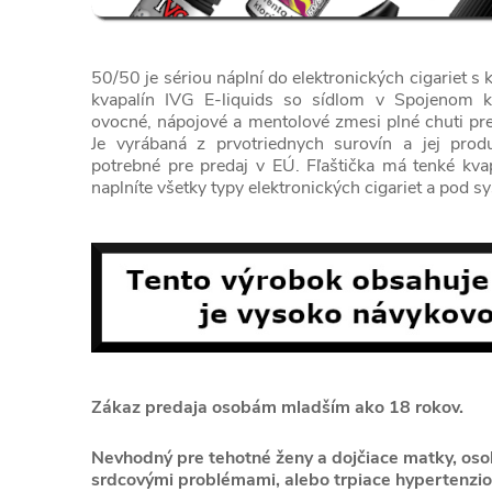
50/50 je sériou náplní do elektronických cigariet s
kvapalín IVG E-liquids so sídlom v Spojenom k
ovocné, nápojové a mentolové zmesi plné chuti pre
Je vyrábaná z prvotriednych surovín a jej produk
potrebné pre predaj v EÚ. Fľaštička má tenké kv
naplníte všetky typy elektronických cigariet a pod s
Zákaz predaja osobám mladším ako 18 rokov.
Nevhodný pre tehotné ženy a dojčiace matky, osoby
srdcovými problémami, alebo trpiace hypertenzio