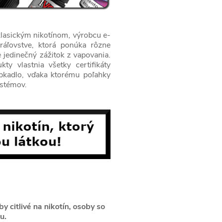
 klasickým nikotínom, výrobcu e-
ráľovstve, ktorá ponúka rôzne
 jedinečný zážitok z vapovania.
ty vlastnia všetky certifikáty
apkadlo, vďaka ktorému poľahky
ystémov.
 citlivé na nikotín, osoby so
u.