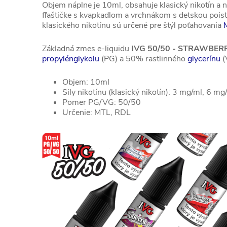
Objem náplne je 10ml, obsahuje klasický nikotín a
fľaštičke s kvapkadlom a vrchnákom s detskou pois
klasického nikotínu sú určené pre štýl poťahovania
Základná zmes e-liquidu
IVG 50/50 - STRAWBER
propylénglykolu
(PG) a 50% rastlinného
glycerínu
(
Objem: 10ml
Sily nikotínu (klasický nikotín): 3 mg/ml, 6 
Pomer PG/VG: 50/50
Určenie: MTL, RDL