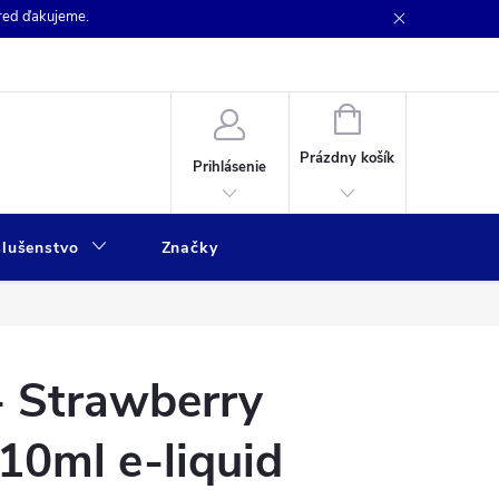
pred ďakujeme.
NÁKUPNÝ
KOŠÍK
Prázdny košík
Prihlásenie
slušenstvo
Značky
- Strawberry
10ml e-liquid