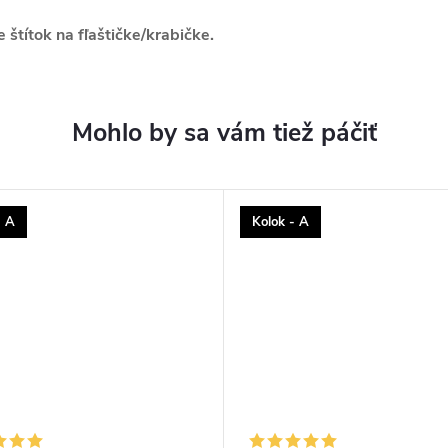
štítok na fľaštičke/krabičke.
- A
Kolok - A