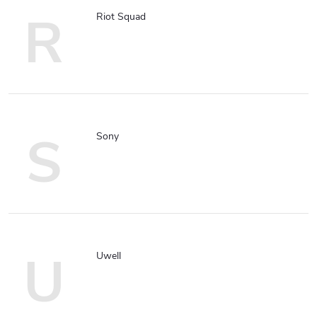
R
Riot Squad
S
Sony
U
Uwell