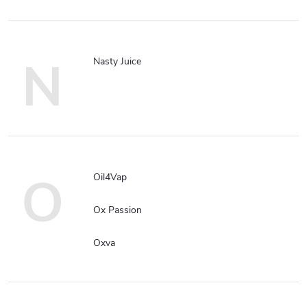
N
Nasty Juice
O
Oil4Vap
Ox Passion
Oxva