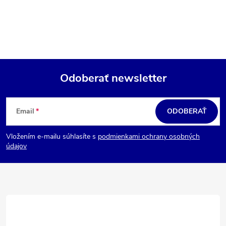
Odoberať newsletter
Z
á
Email
ODOBERAŤ
p
Vložením e-mailu súhlasíte s
podmienkami ochrany osobných
ä
údajov
t
i
e