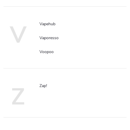
V
Vapehub
Vaporesso
Voopoo
Z
Zap!