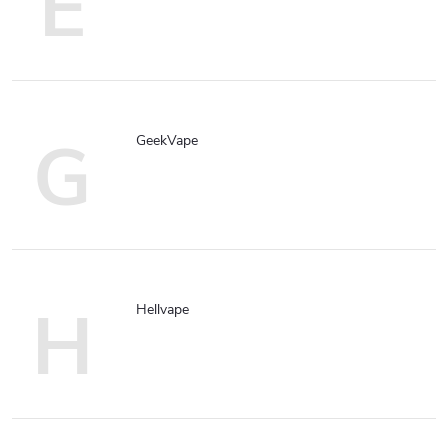
E
G
GeekVape
H
Hellvape