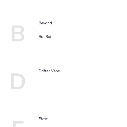
B
Beyond
Bui Bui
D
Drifter Vape
Efest