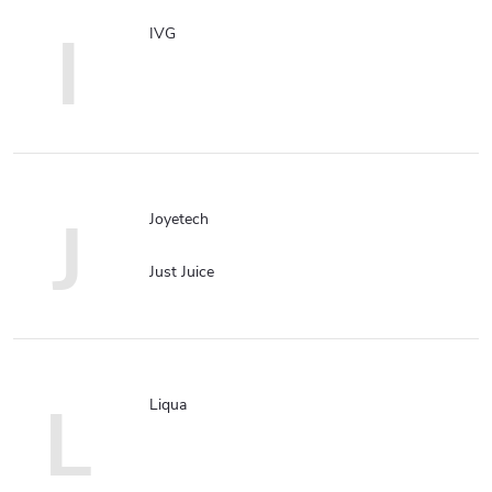
I
IVG
J
Joyetech
Just Juice
L
Liqua