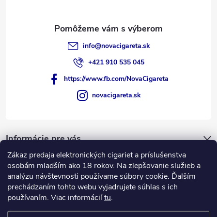
info
@
novacigareta.sk
+421 910 535 045
https://www.fb.com/NovaCigareta
novacigareta.sk
Informácie pre vás
Zákaz predaja elektronických cigariet a príslušenstva
Nákupný košík
osobám mladším ako 18 rokov. Na zlepšovanie služieb a
analýzu návštevnosti používame súbory cookie. Ďalším
prechádzaním tohto webu vyjadrujete súhlas s ich
0
KS /
€0
používaním. Viac informácií
tu
.