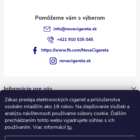
info
@
novacigareta.sk
+421 910 535 045
https://www.fb.com/NovaCigareta
novacigareta.sk
Informácie pre vás
Zákaz predaja elektronických cigariet a príslušenstva
Nákupný košík
osobám mladším ako 18 rokov. Na zlepšovanie služieb a
analýzu návštevnosti používame súbory cookie. Ďalším
prechádzaním tohto webu vyjadrujete súhlas s ich
0
KS /
€0
používaním. Viac informácií
tu
.