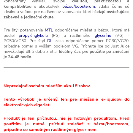
koncentráty vynikajú svojou
kvalitou, praktickosťou a
kompatibilitou
s akoukoľvek
bázou/boosterom
, vďaka čomu sú
ideálnou voľbou pre nadšencov vapovania, ktorí hľadajú
osviežujúce,
zábavné a jedinečné chute.
Pre štýl poťahovania
MTL
odporúčame miešať s bázou, ktorá má
podiel
propylénglykolu
(PG) a rastlinného
glycerínu
(VG) -
PG50/VG50. Pre štýl
DL
zasa odporúčame pomer PG30/VG70,
prípadne pomer s vyšším podielom VG. Príchute Ice od Just Juice
nevyžadujú dlhú dobu zretia.
Ideálny čas pre použitie po zmiešaní
je 24-48 hodín.
Nepredajné osobám mladším ako 18 rokov.
Tento výrobok je určený len pre miešanie e-liquidov do
elektronických cigariet.
Produkt je len príchuťou, nie je hotovým produktom. Pred
použitím je nutné príchuť zmiešať s bázou/boosterom,
prípadne so samotným rastlinným glycerínom.