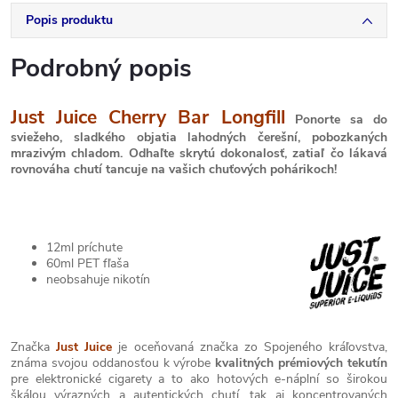
Popis produktu
Podrobný popis
Just Juice Cherry Bar Longfill
Ponorte sa do
sviežeho, sladkého objatia lahodných čerešní, pobozkaných
mrazivým chladom. Odhaľte skrytú dokonalosť, zatiaľ čo lákavá
rovnováha chutí tancuje na vašich chuťových pohárikoch!
12ml príchute
60ml PET fľaša
neobsahuje nikotín
Značka
Just Juice
je oceňovaná značka zo Spojeného kráľovstva,
známa svojou oddanosťou k výrobe
kvalitných prémiových tekutín
pre elektronické cigarety a to ako hotových e-náplní so širokou
škálou výrazných a autentických chutí, tak aj koncentrovaných