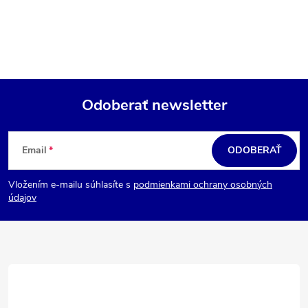
Odoberať newsletter
Z
á
Email
ODOBERAŤ
p
Vložením e-mailu súhlasíte s
podmienkami ochrany osobných
ä
údajov
t
i
e