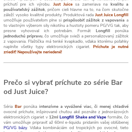
príchutí pre ich výrobu.
Just Juice
sa zameriava na
kvalitu a
používateľský zážitok
, pričom cieli hlavne na to, na čom skutočne
záleží: vysoko kvalitné produkty. Produktová rada
Just Juice Longfill
umožňuje používateľom plne si
prispôsobiť zážitok z vapovania
a
to vlastným výberom sily nikotínu a hustoty pomeru PG/VG tak, aby
presne vyhovoval ich potrebám. Formát
Longfill
ponúka
jednoduchú prípravu
, čo umožňuje svieži a personalizovaný zážitok
z vapovania. Fľaštička má tenké kvapkadlo, vďaka ktorému poľahky
naplníte všetky typy elektronických cigariet.
Príchute je nutné
zriediť! Nepoužívajte neriedené!
Prečo si vybrať príchute zo série Bar
od Just Juice?
Séria
Bar
ponúka
intenzívne a vyvážené viac, či menej chladivé
ovocné príchute, inšpirované chuťou aké poznáte z jednorázových
elektronických cigariet v
12ml
Longfill Shake and Vape
formáte, čo
vám umožňuje pripraviť až 60ml e-liquidu pridaním vašej obľúbenej
PG/VG bázy
. Vďaka kombináciám od tropických po ovocné, tieto