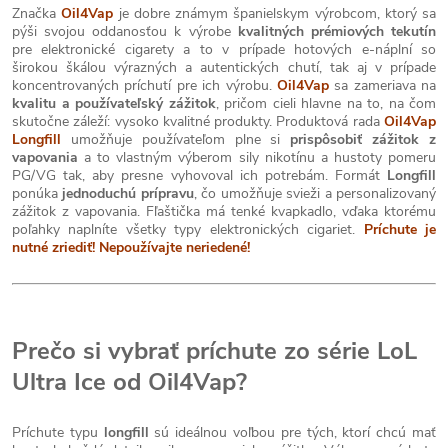
Značka
Oil4Vap
je dobre známym španielskym výrobcom, ktorý sa
pýši svojou oddanosťou k výrobe
kvalitných prémiových tekutín
pre elektronické cigarety a to v prípade hotových e-náplní so
širokou škálou výrazných a autentických chutí, tak aj v prípade
koncentrovaných príchutí pre ich výrobu.
Oil4Vap
sa zameriava na
kvalitu a používateľský zážitok
, pričom cieli hlavne na to, na čom
skutočne záleží: vysoko kvalitné produkty. Produktová rada
Oil4Vap
Longfill
umožňuje používateľom plne si
prispôsobiť zážitok z
vapovania
a to vlastným výberom sily nikotínu a hustoty pomeru
PG/VG tak, aby presne vyhovoval ich potrebám. Formát
Longfill
ponúka
jednoduchú prípravu
, čo umožňuje svieži a personalizovaný
zážitok z vapovania. Fľaštička má tenké kvapkadlo, vďaka ktorému
poľahky naplníte všetky typy elektronických cigariet.
Príchute je
nutné zriediť! Nepoužívajte neriedené!
Prečo si vybrať príchute zo série LoL
Ultra Ice od Oil4Vap?
Príchute typu
longfill
sú ideálnou voľbou pre tých, ktorí chcú mať