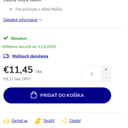
Ľadový vodný melón.
7ml príchute v 60ml fľaške.
Detailné informácie
Skladom
11.8.2026
Možnosti doručenia
€11,45
/ ks
€9,31 bez DPH
Jednotková
cena:
PRIDAŤ DO KOŠÍKA
Opýtať sa
Strážiť
Zdieľať