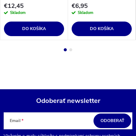
Oil4Vap
€12,45
€6,95
Skladom
Skladom
DO KOŠÍKA
DO KOŠÍKA
Odoberať newsletter
Z
á
Email
ODOBERAŤ
p
Vložením e-mailu súhlasíte s
podmienkami ochrany osobných