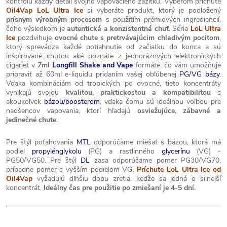
kontrolu každý detail svojho vapovacieho zážitku. Výberom príchute
Oil4Vap LoL Ultra Ice
si vyberáte produkt, ktorý je podložený
prísnym výrobným procesom
s použitím prémiových ingrediencií,
čoho výsledkom je
autentická a konzistentná chuť
. Séria
LoL Ultra
Ice
pozdvihuje
ovocné chute s pretrvávajúcim chladivým pocitom
,
ktorý sprevádza každé potiahnutie od začiatku do konca a sú
inšpirované chuťou aké poznáte z jednorázových elektronických
cigariet v
7ml
Longfill Shake and Vape
formáte, čo vám umožňuje
pripraviť až 60ml e-liquidu pridaním vašej obľúbenej
PG/VG bázy
.
Vďaka kombináciám od tropických po ovocné, tieto koncentráty
vynikajú svojou
kvalitou, praktickosťou a kompatibilitou
s
akoukoľvek
bázou/boosterom
, vďaka čomu sú ideálnou voľbou pre
nadšencov vapovania, ktorí hľadajú
osviežujúce, zábavné a
jedinečné chute.
Pre štýl poťahovania
MTL
odporúčame miešať s bázou, ktorá má
podiel
propylénglykolu
(PG) a rastlinného
glycerínu
(VG) -
PG50/VG50. Pre štýl
DL
zasa odporúčame pomer PG30/VG70,
prípadne pomer s vyšším podielom VG.
Príchute LoL Ultra Ice od
Oil4Vap
vyžadujú dlhšiu dobu zretia, keďže sa jedná o silnejší
koncentrát.
Ideálny čas pre použitie po zmiešaní je 4-5 dní.