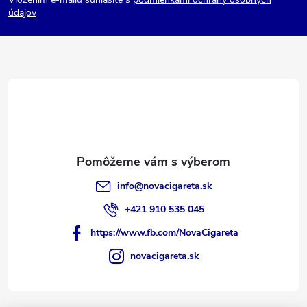
ä
údajov
t
i
e
info
@
novacigareta.sk
+421 910 535 045
https://www.fb.com/NovaCigareta
novacigareta.sk