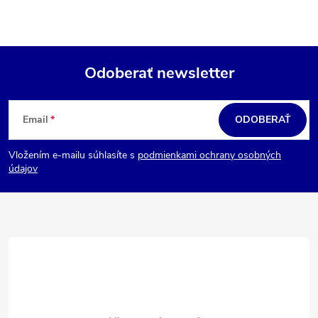
Odoberať newsletter
Z
á
Email
ODOBERAŤ
p
Vložením e-mailu súhlasíte s
podmienkami ochrany osobných
ä
údajov
t
i
e