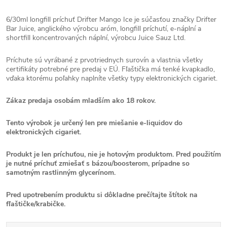
6/30ml longfill príchuť Drifter Mango Ice je súčasťou značky Drifter
Bar Juice, anglického výrobcu aróm, longfill príchutí, e-náplní a
shortfill koncentrovaných náplní, výrobcu Juice Sauz Ltd.
Príchute sú vyrábané z prvotriednych surovín a vlastnia všetky
certifikáty potrebné pre predaj v EÚ. Fľaštička má tenké kvapkadlo,
vďaka ktorému poľahky naplníte všetky typy elektronických cigariet.
Zákaz predaja osobám mladším ako 18 rokov.
Tento výrobok je určený len pre miešanie e-liquidov do
elektronických cigariet.
Produkt je len príchuťou, nie je hotovým produktom. Pred použitím
je nutné príchuť zmiešať s bázou/boosterom, prípadne so
samotným rastlinným glycerínom.
Pred upotrebením produktu si dôkladne prečítajte štítok na
fľaštičke/krabičke.