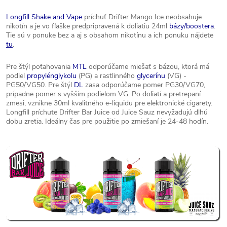
Longfill Shake and Vape
príchuť Drifter Mango Ice neobsahuje
nikotín a je vo fľaške predpripravená k doliatiu 24ml
bázy/boostera
.
Tie sú v ponuke bez a aj s obsahom nikotínu a ich ponuku nájdete
tu
.
Pre štýl poťahovania
MTL
odporúčame miešať s bázou, ktorá má
podiel
propylénglykolu
(PG) a rastlinného
glycerínu
(VG) -
PG50/VG50. Pre štýl
DL
zasa odporúčame pomer PG30/VG70,
prípadne pomer s vyšším podielom VG. Po doliatí a pretrepaní
zmesi, vznikne 30ml kvalitného e-liquidu pre elektronické cigarety.
Longfill príchute Drifter Bar Juice od Juice Sauz nevyžadujú dlhú
dobu zretia. Ideálny čas pre použitie po zmiešaní je 24-48 hodín.