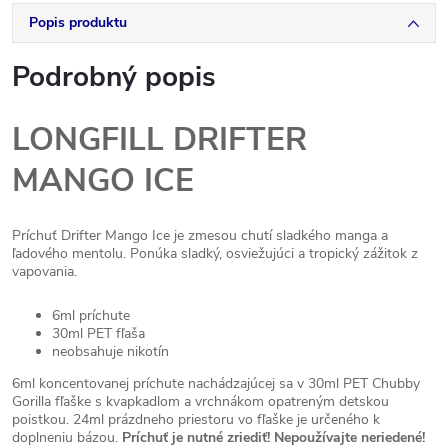
Popis produktu
Podrobný popis
LONGFILL DRIFTER
MANGO ICE
Príchuť Drifter Mango Ice je zmesou chutí sladkého manga a
ľadového mentolu. Ponúka sladký, osviežujúci a tropický zážitok z
vapovania.
6ml príchute
30ml PET fľaša
neobsahuje nikotín
6ml koncentovanej príchute nachádzajúcej sa v 30ml PET Chubby
Gorilla fľaške s kvapkadlom a vrchnákom opatreným detskou
poistkou. 24ml prázdneho priestoru vo fľaške je určeného k
doplneniu bázou.
Príchuť je nutné zriediť! Nepoužívajte neriedené!