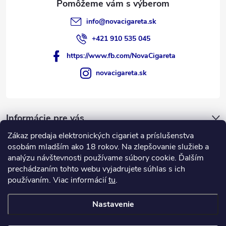
info
@
novacigareta.sk
+421 910 535 045
https://www.fb.com/NovaCigareta
novacigareta.sk
Informácie pre vás
Zákaz predaja elektronických cigariet a príslušenstva
Nákupný košík
osobám mladším ako 18 rokov. Na zlepšovanie služieb a
analýzu návštevnosti používame súbory cookie. Ďalším
prechádzaním tohto webu vyjadrujete súhlas s ich
0
KS /
€0
používaním. Viac informácií
tu
.
Nastavenie
Copyright 2026
NovaCigareta.sk
. Všetky práva vyhradené.
Vytvoril Shoptet