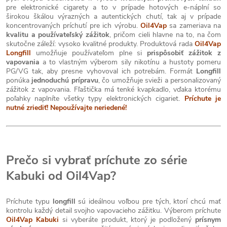
pre elektronické cigarety a to v prípade hotových e-náplní so
širokou škálou výrazných a autentických chutí, tak aj v prípade
koncentrovaných príchutí pre ich výrobu.
Oil4Vap
sa zameriava na
kvalitu a používateľský zážitok
, pričom cieli hlavne na to, na čom
skutočne záleží: vysoko kvalitné produkty. Produktová rada
Oil4Vap
Longfill
umožňuje používateľom plne si
prispôsobiť zážitok z
vapovania
a to vlastným výberom sily nikotínu a hustoty pomeru
PG/VG tak, aby presne vyhovoval ich potrebám. Formát
Longfill
ponúka
jednoduchú prípravu
, čo umožňuje svieži a personalizovaný
zážitok z vapovania. Fľaštička má tenké kvapkadlo, vďaka ktorému
poľahky naplníte všetky typy elektronických cigariet.
Príchute je
nutné zriediť! Nepoužívajte neriedené!
Prečo si vybrať príchute zo série
Kabuki od Oil4Vap?
Príchute typu
longfill
sú ideálnou voľbou pre tých, ktorí chcú mať
kontrolu každý detail svojho vapovacieho zážitku. Výberom príchute
Oil4Vap Kabuki
si vyberáte produkt, ktorý je podložený
prísnym