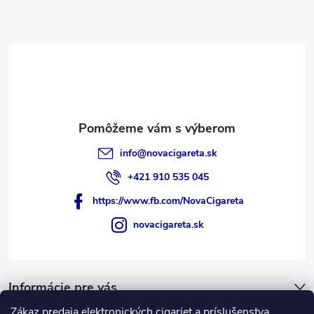
i
e
info
@
novacigareta.sk
+421 910 535 045
https://www.fb.com/NovaCigareta
novacigareta.sk
Informácie pre vás
Zákaz predaja elektronických cigariet a príslušenstva