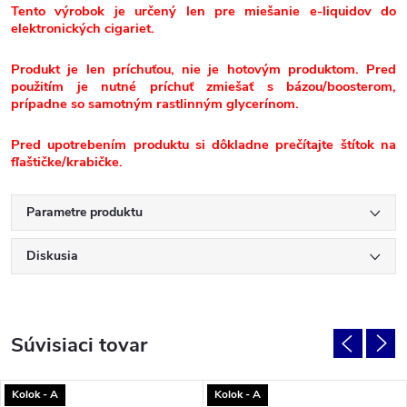
Tento výrobok je určený len pre miešanie e-liquidov do
elektronických cigariet.
Produkt je len príchuťou, nie je hotovým produktom. Pred
použitím je nutné príchuť zmiešať s bázou/boosterom,
prípadne so samotným rastlinným glycerínom.
Pred upotrebením produktu si dôkladne prečítajte štítok na
fľaštičke/krabičke.
Parametre produktu
Diskusia
Súvisiaci tovar
Kolok - A
Kolok - A