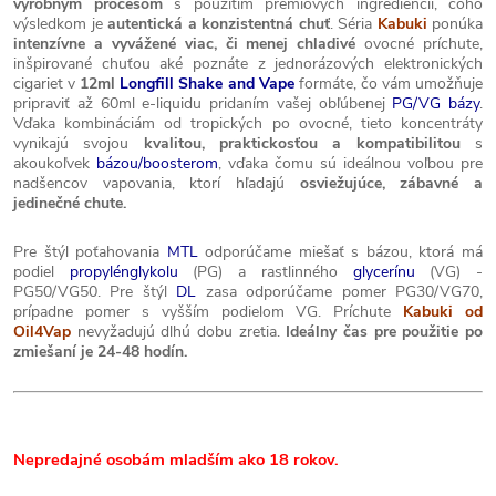
výrobným procesom
s použitím prémiových ingrediencií, čoho
výsledkom je
autentická a konzistentná chuť
. Séria
Kabuki
ponúka
intenzívne a vyvážené viac, či menej chladivé
ovocné príchute,
inšpirované chuťou aké poznáte z jednorázových elektronických
cigariet v
12ml
Longfill Shake and Vape
formáte, čo vám umožňuje
pripraviť až 60ml e-liquidu pridaním vašej obľúbenej
PG/VG bázy
.
Vďaka kombináciám od tropických po ovocné, tieto koncentráty
vynikajú svojou
kvalitou, praktickosťou a kompatibilitou
s
akoukoľvek
bázou/boosterom
, vďaka čomu sú ideálnou voľbou pre
nadšencov vapovania, ktorí hľadajú
osviežujúce, zábavné a
jedinečné chute.
Pre štýl poťahovania
MTL
odporúčame miešať s bázou, ktorá má
podiel
propylénglykolu
(PG) a rastlinného
glycerínu
(VG) -
PG50/VG50. Pre štýl
DL
zasa odporúčame pomer PG30/VG70,
prípadne pomer s vyšším podielom VG. Príchute
Kabuki od
Oil4Vap
nevyžadujú dlhú dobu zretia.
Ideálny čas pre použitie po
zmiešaní je 24-48 hodín.
Nepredajné osobám mladším ako 18 rokov.