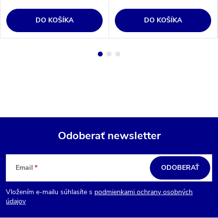
DO KOŠÍKA
DO KOŠÍKA
Odoberať newsletter
Z
á
Email
ODOBERAŤ
p
Vložením e-mailu súhlasíte s
podmienkami ochrany osobných
ä
údajov
t