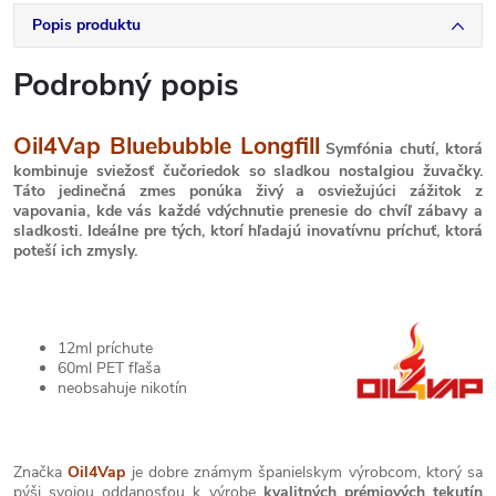
Popis produktu
Podrobný popis
Oil4Vap Bluebubble Longfill
Symfónia chutí, ktorá
kombinuje sviežosť čučoriedok so sladkou nostalgiou žuvačky.
Táto jedinečná zmes ponúka živý a osviežujúci zážitok z
vapovania, kde vás každé vdýchnutie prenesie do chvíľ zábavy a
sladkosti. Ideálne pre tých, ktorí hľadajú inovatívnu príchuť, ktorá
poteší ich zmysly.
12ml príchute
60ml PET fľaša
neobsahuje nikotín
Značka
Oil4Vap
je dobre známym španielskym výrobcom, ktorý sa
pýši svojou oddanosťou k výrobe
kvalitných prémiových tekutín