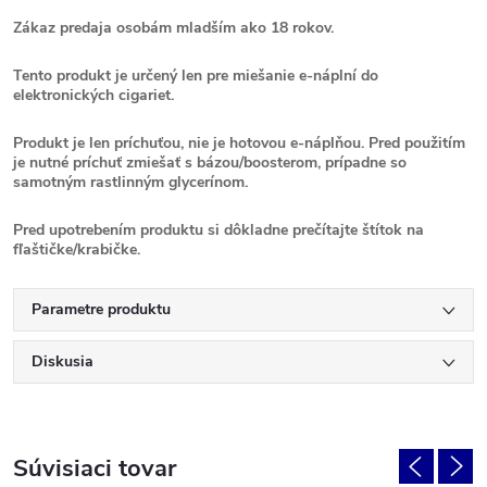
Zákaz predaja osobám mladším ako 18 rokov.
Tento produkt je určený len pre miešanie e-náplní do
elektronických cigariet.
Produkt je len príchuťou, nie je hotovou e-náplňou. Pred použitím
je nutné príchuť zmiešať s bázou/boosterom, prípadne so
samotným rastlinným glycerínom.
Pred upotrebením produktu si dôkladne prečítajte štítok na
fľaštičke/krabičke.
Parametre produktu
Diskusia
Súvisiaci tovar