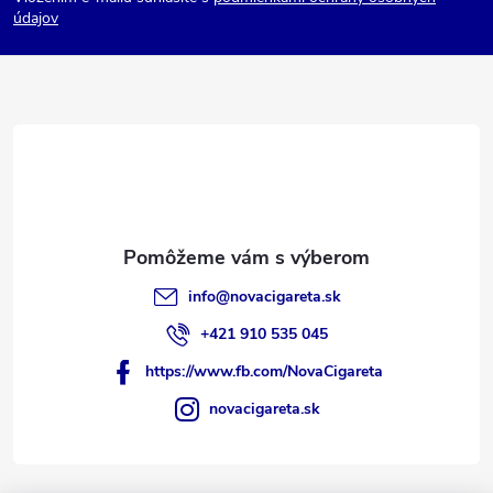
ä
údajov
t
i
e
info
@
novacigareta.sk
+421 910 535 045
https://www.fb.com/NovaCigareta
novacigareta.sk