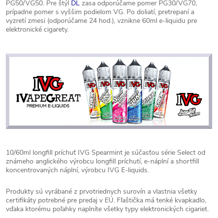
PG50/VG50. Pre štýl
DL
zasa odporúčame pomer PG30/VG70,
prípadne pomer s vyššim podielom VG. Po doliatí, pretrepaní a
vyzretí zmesi (odporúčame 24 hod.), vznikne 60ml e-liquidu pre
elektronické cigarety.
10/60ml longfill príchuť IVG Spearmint je súčasťou série Select od
známeho anglického výrobcu longfill príchutí, e-náplní a shortfill
koncentrovaných náplní, výrobcu IVG E-liquids.
Produkty sú vyrábané z prvotriednych surovín a vlastnia všetky
certifikáty potrebné pre predaj v EÚ. Fľaštička má tenké kvapkadlo,
vďaka ktorému poľahky naplníte všetky typy elektronických cigariet.