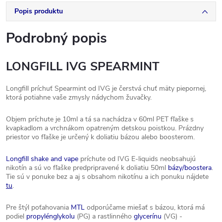
Popis produktu
Podrobný popis
LONGFILL IVG SPEARMINT
Longfill príchuť Spearmint od IVG je čerstvá chuť mäty piepornej,
ktorá potiahne vaše zmysly nádychom žuvačky.
Objem príchute je 10ml a tá sa nachádza v 60ml PET fľaške s
kvapkadlom a vrchnákom opatreným detskou poistkou. Prázdny
priestor vo fľaške je určený k doliatiu bázou alebo boosterom.
Longfill shake and vape
príchute od IVG E-liquids neobsahujú
nikotín a sú vo fľaške predpripravené k doliatiu 50ml
bázy/boostera
.
Tie sú v ponuke bez a aj s obsahom nikotínu a ich ponuku nájdete
tu
.
Pre štýl poťahovania
MTL
odporúčame miešať s bázou, ktorá má
podiel
propylénglykolu
(PG) a rastlinného
glycerínu
(VG) -