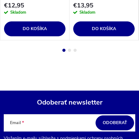
€12,95
€13,95
Skladom
Skladom
DO KOŠÍKA
DO KOŠÍKA
Odoberať newsletter
Z
á
Email
ODOBERAŤ
p
Vložením e-mailu súhlasíte s
podmienkami ochrany osobných