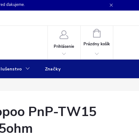
pred ďakujeme.
NÁKUPNÝ
KOŠÍK
Prázdny košík
Prihlásenie
slušenstvo
Značky
oopoo PnP-TW15
15ohm