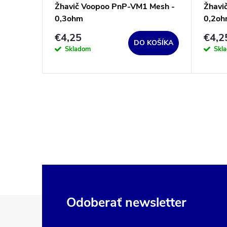
30 Mesh
Žhavič Voopoo PnP-VM1 Mesh -
Žhavi
0,3ohm
0,2o
€4,25
€4,2
DO KOŠÍKA
DETAIL
Skladom
Skl
Z
Odoberať newsletter
á