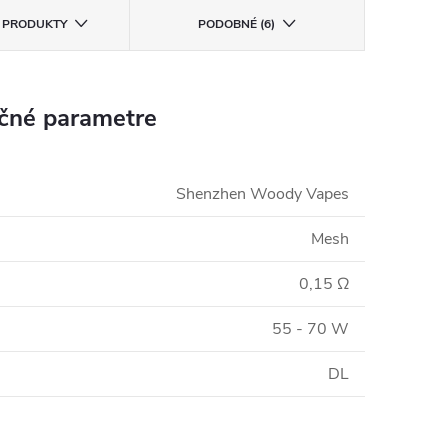
E PRODUKTY
PODOBNÉ (6)
čné parametre
Shenzhen Woody Vapes
Mesh
0,15 Ω
55 - 70 W
DL