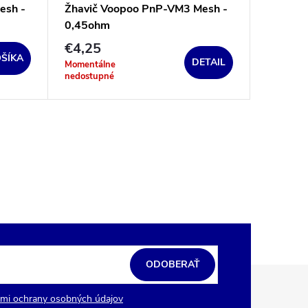
esh -
Žhavič Voopoo PnP-VM3 Mesh -
Žhavič
0,45ohm
- 0,2oh
€4,25
€4,95
ŠÍKA
DETAIL
Momentálne
Sklad
nedostupné
ODOBERAŤ
mi ochrany osobných údajov