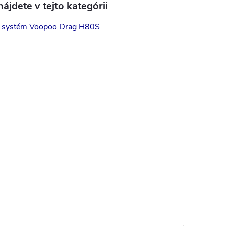
ájdete v tejto kategórii
i systém Voopoo Drag H80S