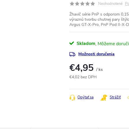
Po
Neohodnotené
Žhavič série PnP s odporom 0,15
výraznú tvorbu chutnej pary štý
Argus GT-X-Pro, PnP Pod II-X-D
Skladom
Možnosti doručenia
€4,95
/ ks
€4,02 bez DPH
Jednotková
cena:
Opýtať sa
Strážiť