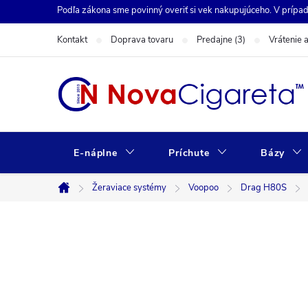
Prejsť
Podľa zákona sme povinný overiť si vek nakupujúceho. V prípa
na
obsah
Kontakt
Doprava tovaru
Predajne (3)
Vrátenie 
E-náplne
Príchute
Bázy
Žeraviace systémy
Voopoo
Drag H80S
Domov