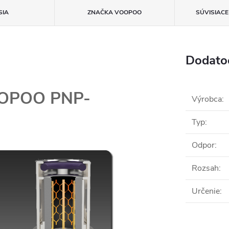
SIA
ZNAČKA
VOOPOO
SÚVISIAC
Dodato
OPOO PNP-
Výrobca
:
Typ
:
Odpor
:
Rozsah
:
Určenie
: