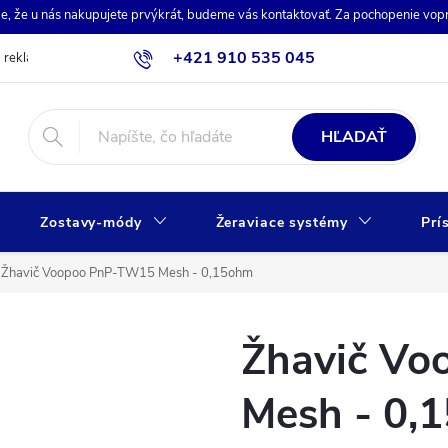
de, že u nás nakupujete prvýkrát, budeme vás kontaktovať. Za pochopenie vo
+421 910 535 045
a reklamácia
Obchodné podmienky
Ochrana osobných údajov
HĽADAŤ
Zostavy-módy
Žeraviace systémy
Prí
Žhavič Voopoo PnP-TW15 Mesh - 0,15ohm
Žhavič V
Mesh - 0,