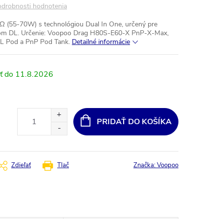
drobnosti hodnotenia
Ω (55-70W) s technológiou Dual In One, určený pre
lom DL.
Určenie: Voopoo Drag H80S-E60-X PnP-X-Max,
L Pod a PnP Pod Tank.
Detailné informácie
11.8.2026
PRIDAŤ DO KOŠÍKA
Zdieľať
Tlač
Značka:
Voopoo