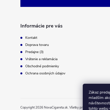
p
ä
t
i
Informácie pre vás
e
Kontakt
Doprava tovaru
Predajne (3)
Vrátenie a reklamácia
Obchodné podmienky
Ochrana osobných údajov
Zákaz predaj
mladším ako
návštevnost
Copyright 2026
NovaCigareta.sk
. Všetky práva vyhradené.
tohto webu v