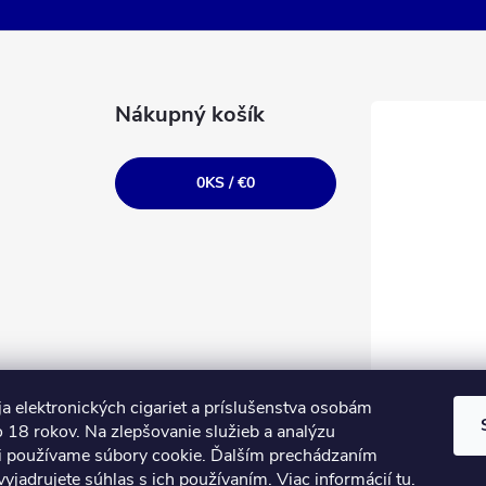
Nákupný košík
0
KS /
€0
a elektronických cigariet a príslušenstva osobám
 18 rokov. Na zlepšovanie služieb a analýzu
i používame súbory cookie. Ďalším prechádzaním
yjadrujete súhlas s ich používaním. Viac informácií
tu
.