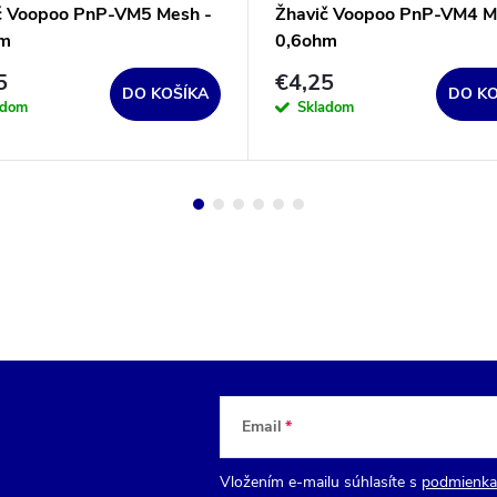
č Voopoo PnP-VM5 Mesh -
Žhavič Voopoo PnP-VM4 M
hm
0,6ohm
5
€4,25
DO KOŠÍKA
DO KO
adom
Skladom
Email
Vložením e-mailu súhlasíte s
podmienka