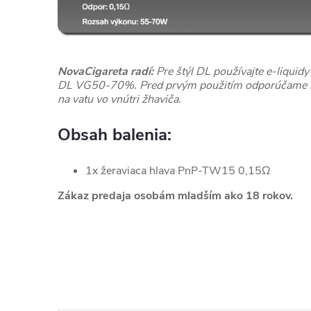
NovaCigareta radí:
Pre štýl DL používajte e-liqu
DL VG50-70%. Pred prvým použitím odporúčame na
na vatu vo vnútri žhaviča.
Obsah balenia:
1x žeraviaca hlava PnP-TW15 0,15Ω
Zákaz predaja osobám mladším ako 18 rokov.