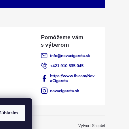
info
@
novacigareta.sk
+421 910 535 045
https://www.fb.com/Nov
aCigareta
novacigareta.sk
Súhlasím
Vytvoril Shoptet