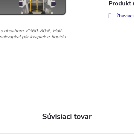
Produkt n
Žhaviac
idy s obsahom VG60-80%, Half-
kvapkať pár kvapiek e-liquidu
Súvisiaci tovar