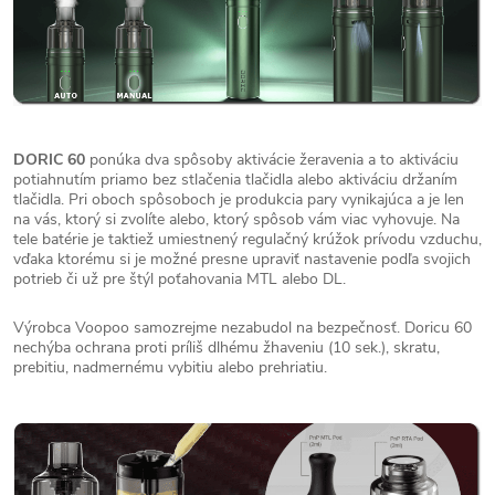
DORIC 60
ponúka dva spôsoby aktivácie žeravenia a to aktiváciu
potiahnutím priamo bez stlačenia tlačidla alebo aktiváciu držaním
tlačidla. Pri oboch spôsoboch je produkcia pary vynikajúca a je len
na vás, ktorý si zvolíte alebo, ktorý spôsob vám viac vyhovuje. Na
tele batérie je taktiež umiestnený regulačný krúžok prívodu vzduchu,
vďaka ktorému si je možné presne upraviť nastavenie podľa svojich
potrieb či už pre štýl poťahovania MTL alebo DL.
Výrobca Voopoo samozrejme nezabudol na bezpečnosť. Doricu 60
nechýba ochrana proti príliš dlhému žhaveniu (10 sek.), skratu,
prebitiu, nadmernému vybitiu alebo prehriatiu.