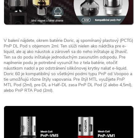
V balení nájdete, okrem batérie Doric, aj spomínaný plastový (PCTG)
PnP DL Pod s objemom 2ml. Ten slúži nielen ako nádržka pre e-
liquid, ale aj ako náustok a zároveň sa do neho inštaluje aj žhavič.
Ten sa do podu inštaluje jednoduchým zasunutím odspodu. Pre
naplnenie podu je potrebné vysunúť ho z tela batérie, otočiť
náustkom nadol a po odstránení silikónovej krytky naliať e-liquid.
Doric 60 je kompatibilný so všetkými podmi typu PnP od Voopoo a
tie umožňujú rôzne štýly vapovania. Pre štýl MTL využijete PnP
MTL Pod (2ml), pre DL a Half-DL zasa PnP DL Pod (2 alebo 4,5ml),
alebo PnP RTA Pod (2ml).