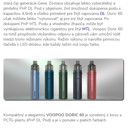
stará čip generácie Gene. Zostava obsahuje ľahko vyberateľný a
plniteľný PnP DL Pod s objemom 2ml (možnosť dokúpenia podu s
kapacitou 4,5ml) a všetko potrebné pre štýl vapovania
DL
. Doric 60
však môžete ľahko "vytunovať" aj pre iný štýl vapovania. Po
dokúpení PnP MTL Podu a vhodného žhaviča, môže byť
vynikajúcou elektronickou cigaretou pre štýl
MTL
. Voopoo Doric 60
sa totiž prispôsobí vloženému odporu a zároveň vám umožní voliť
medzi tromi režimami výkonu. Režim výkonu si navolíte pomocou
tlačidla s LED diódou, kde každý režim má svoju farbu.
Kompaktný a elegantný
VOOPOO DORIC 60
je vyrobený z kovu a
PCTG plastu (PnP DL Pod) a je v ponuke v piatich farbách.