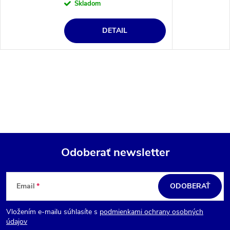
Skladom
DETAIL
Odoberať newsletter
Z
á
Email
ODOBERAŤ
p
Vložením e-mailu súhlasíte s
podmienkami ochrany osobných
ä
údajov