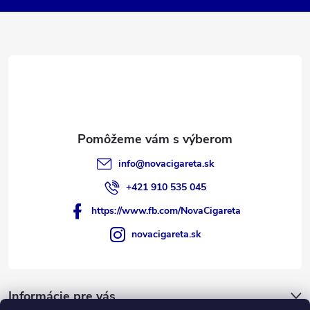
t
i
e
info
@
novacigareta.sk
+421 910 535 045
https://www.fb.com/NovaCigareta
novacigareta.sk
Informácie pre vás