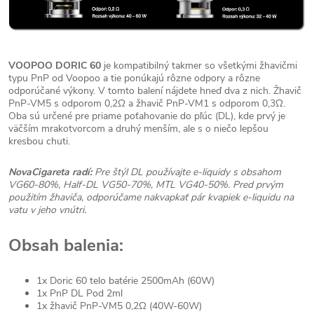
VOOPOO DORIC 60
je kompatibilný takmer so všetkými žhavičmi
typu PnP od Voopoo a tie ponúkajú rôzne odpory a rôzne
odporúčané výkony. V tomto balení nájdete hneď dva z nich. Žhavič
PnP-VM5 s odporom 0,2Ω a žhavič PnP-VM1 s odporom 0,3Ω.
Oba sú určené pre priame poťahovanie do pľúc (DL), kde prvý je
väčším mrakotvorcom a druhý menším, ale s o niečo lepšou
kresbou chuti.
NovaCigareta radí:
Pre štýl DL používajte e-liquidy s obsahom
VG60-80%, Half-DL VG50-70%, MTL VG40-50%. Pred prvým
použitím žhaviča, odporúčame nakvapkať pár kvapiek e-liquidu na
vatu v jeho vnútri.
Obsah balenia:
1x Doric 60 telo batérie 2500mAh (60W)
1x PnP DL Pod 2ml
1x žhavič PnP-VM5 0,2Ω (40W-60W)