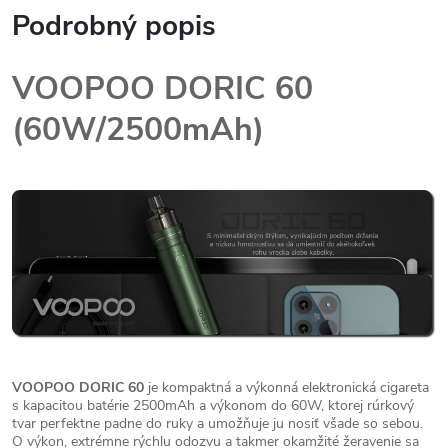
Podrobný popis
VOOPOO DORIC 60
(60W/2500mAh)
VOOPOO DORIC 60
je kompaktná a výkonná elektronická cigareta
s kapacitou batérie 2500mAh a výkonom do 60W, ktorej rúrkový
tvar perfektne padne do ruky a umožňuje ju nosiť všade so sebou.
O výkon, extrémne rýchlu odozvu a takmer okamžité žeravenie sa