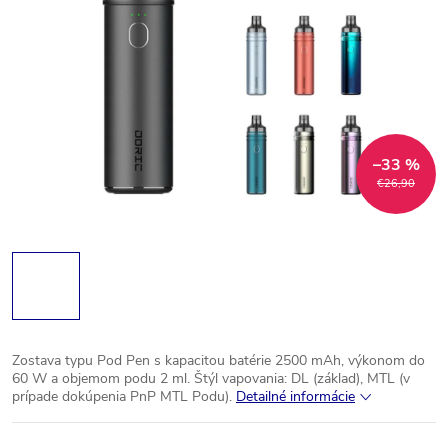
–33 %
€26,90
Zostava typu Pod Pen s kapacitou batérie 2500 mAh, výkonom do
60 W a objemom podu 2 ml.
Štýl vapovania: DL (základ), MTL (v
prípade dokúpenia PnP MTL Podu).
Detailné informácie