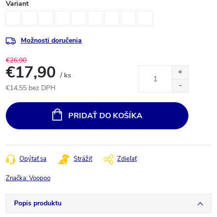
Variant
Možnosti doručenia
€26,90
€17,90
/ ks
€14,55 bez DPH
Jednotková
cena:
PRIDAŤ DO KOŠÍKA
Opýtať sa
Strážiť
Zdieľať
Značka:
Voopoo
Popis produktu