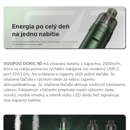
VOOPOO DORIC 60
má vstavanú batériu s kapacitou 2500mAh,
ktorá sa nabíja pomocou rýchleho nabíjania cez moderný USB-C
port (5V/1,6A). Na ovládanie e-cigarety slúži jediné tlačidlo. 5x
stlačenie tlačidla v rýchlom slede za sebou cigaretu
aktivuje/deaktivuje. 3x stlačenie tlačidla aktivuje možnosť nastavenia
výkonu. Následným stláčaním prepínate medzi výkonmi: biela-
vysoký, modrá-stredný a zelená-nízky. LED diódy tiež signalizujú
stav kapacity batérie.